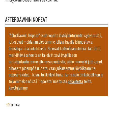
Yhdysvalloissa marraskuulle.
AFTERDAWNIN NOPEAT
"AfterDawnin Nopeat" ovat nopeita löytöjä Internetin syövereistä,
jotka ovat meidän mielestämme jollain tavalla kiinnostavia,
hauskoja tai ajankohtaisia. Ne eivät kuitenkaan ole (välttämättä)
merkittäviä aiheeltaan tai eivät sovi tyypilliseen
uutistuotantoomme aiheensa puolesta, joten emme kirjoittaneet
aiheesta pidempää uutista, vaan julkaisemme löydöksemme
nopeana video-, kuva- tai linkkivirtana. Tämä osio on kokeellinen ja
toivommekin näistä "nopeista" nostoista
palautetta
teiltä,
käyttäjämme.
NOPEAT