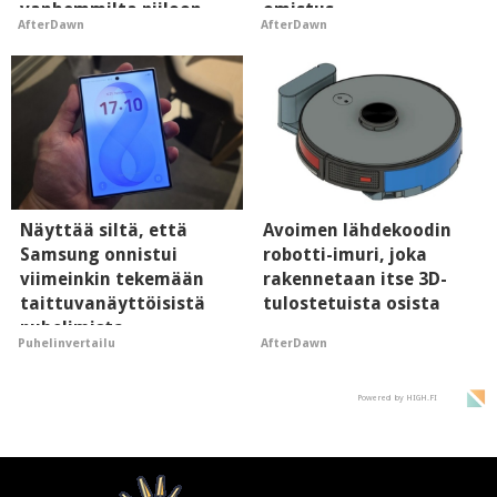
vanhemmilta piiloon
omistus
AfterDawn
AfterDawn
Näyttää siltä, että
Avoimen lähdekoodin
Samsung onnistui
robotti-imuri, joka
viimeinkin tekemään
rakennetaan itse 3D-
taittuvanäyttöisistä
tulostetuista osista
puhelimista
AfterDawn
Puhelinvertailu
supersuosittuja
Powered by HIGH.FI