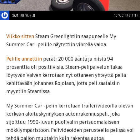
SAMI KOIVUNEN
10 VUOTTA SITTEN
Viikko sitten
Steam Greenlightiin saapuneelle My
Summer Car -pelille näytettiin vihreää valoa.
Pelille annettiin
peräti 20 000 ääntä ja niistä 94
prosenttia oli positiivisia. Steam-pelipalvelun takaa
löytyvän Valven kerrotaan nyt ottaneen yhteyttä peliä
kehittävään Johannes Rojolaan, jotta peli saataisiin
myyntiin Steamissa.
My Summer Car -pelin kerrotaan trailerivideoilla olevan
korkean aloituskynnyksen autonrakennuspeli, joka
sijoittuu 1990-luvun puolivälin perisuomalaiseen
mökkiympäristöön. Pelivideoiden perusteella pelissä voi
tehdä paljon muutakin kuin rakentaa autoa.