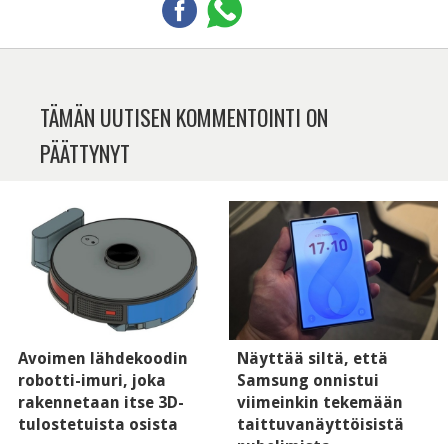
TÄMÄN UUTISEN KOMMENTOINTI ON
PÄÄTTYNYT
Avoimen lähdekoodin
Näyttää siltä, että
robotti-imuri, joka
Samsung onnistui
rakennetaan itse 3D-
viimeinkin tekemään
tulostetuista osista
taittuvanäyttöisistä
puhelimista