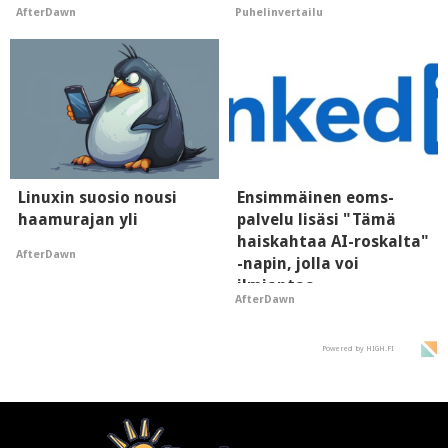
AfterDawn
Puhelinvertailu
supersuosittuja
Linuxin suosio nousi
Ensimmäinen eoms-
haamurajan yli
palvelu lisäsi "Tämä
haiskahtaa AI-roskalta"
AfterDawn
-napin, jolla voi
ilmiantaa
AfterDawn
tekoälytauhkan
Powered by HIGH.FI