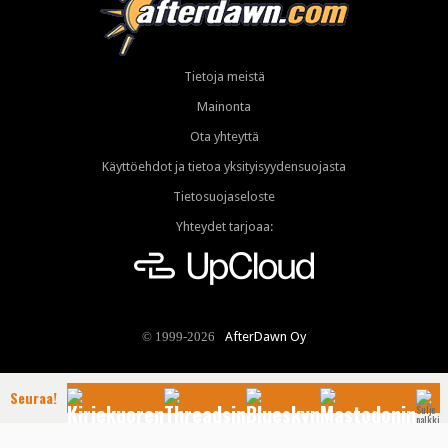
Tietoja meistä
Mainonta
Ota yhteyttä
Käyttöehdot ja tietoa yksityisyydensuojasta
Tietosuojaseloste
Yhteydet tarjoaa:
AfterDawn Oy
© 1999-2026
Seuraa!