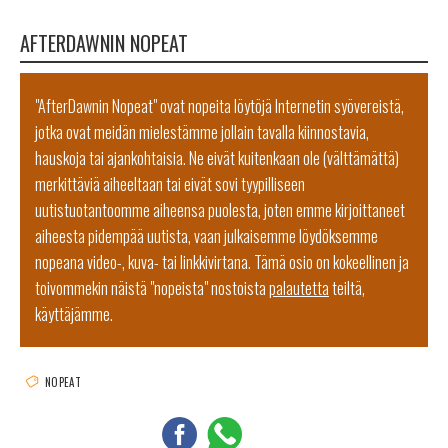
AFTERDAWNIN NOPEAT
"AfterDawnin Nopeat" ovat nopeita löytöjä Internetin syövereistä,
jotka ovat meidän mielestämme jollain tavalla kiinnostavia,
hauskoja tai ajankohtaisia. Ne eivät kuitenkaan ole (välttämättä)
merkittäviä aiheeltaan tai eivät sovi tyypilliseen
uutistuotantoomme aiheensa puolesta, joten emme kirjoittaneet
aiheesta pidempää uutista, vaan julkaisemme löydöksemme
nopeana video-, kuva- tai linkkivirtana. Tämä osio on kokeellinen ja
toivommekin näistä "nopeista" nostoista
palautetta
teiltä,
käyttäjämme.
NOPEAT