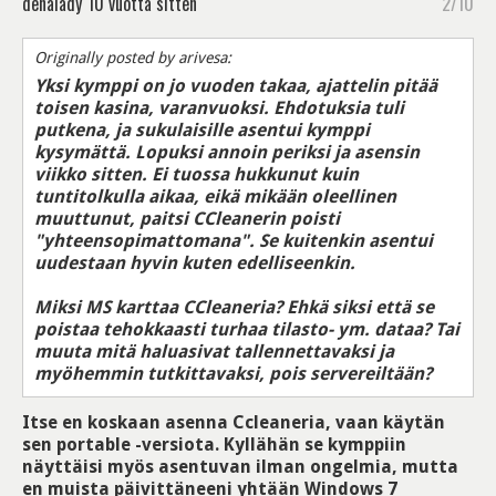
denalady
10 vuotta sitten
2/10
Originally posted by arivesa:
Yksi kymppi on jo vuoden takaa, ajattelin pitää
toisen kasina, varanvuoksi. Ehdotuksia tuli
putkena, ja sukulaisille asentui kymppi
kysymättä. Lopuksi annoin periksi ja asensin
viikko sitten. Ei tuossa hukkunut kuin
tuntitolkulla aikaa, eikä mikään oleellinen
muuttunut, paitsi CCleanerin poisti
"yhteensopimattomana". Se kuitenkin asentui
uudestaan hyvin kuten edelliseenkin.
Miksi MS karttaa CCleaneria? Ehkä siksi että se
poistaa tehokkaasti turhaa tilasto- ym. dataa? Tai
muuta mitä haluasivat tallennettavaksi ja
myöhemmin tutkittavaksi, pois servereiltään?
Itse en koskaan asenna Ccleaneria, vaan käytän
sen portable -versiota. Kyllähän se kymppiin
näyttäisi myös asentuvan ilman ongelmia, mutta
en muista päivittäneeni yhtään Windows 7