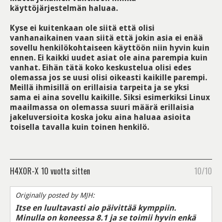
käyttöjärjestelmän haluaa.
Kyse ei kuitenkaan ole siitä että olisi
vanhanaikainen vaan siitä että jokin asia ei enää
sovellu henkilökohtaiseen käyttöön niin hyvin kuin
ennen. Ei kaikki uudet asiat ole aina parempia kuin
vanhat. Eihän tätä koko keskustelua olisi edes
olemassa jos se uusi olisi oikeasti kaikille parempi.
Meillä ihmisillä on erillaisia tarpeita ja se yksi
sama ei aina sovellu kaikille. Siksi esimerkiksi Linux
maailmassa on olemassa suuri määrä erillaisia
jakeluversioita koska joku aina haluaa asioita
toisella tavalla kuin toinen henkilö.
H4X0R-X
10 vuotta sitten
10/10
Originally posted by MJH:
Itse en luultavasti aio päivittää kymppiin.
Minulla on koneessa 8.1 ja se toimii hyvin enkä