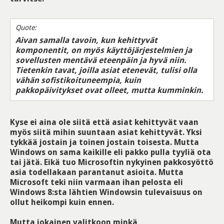
Quote:
Aivan samalla tavoin, kun kehittyvät
komponentit, on myös käyttöjärjestelmien ja
sovellusten mentävä eteenpäin ja hyvä niin.
Tietenkin tavat, joilla asiat etenevät, tulisi olla
vähän sofistikoituneempia, kuin
pakkopäivitykset ovat olleet, mutta kumminkin.
Kyse ei aina ole siitä että asiat kehittyvät vaan
myös siitä mihin suuntaan asiat kehittyvät. Yksi
tykkää jostain ja toinen jostain toisesta. Mutta
Windows on sama kaikille eli pakko pulla tyyliä ota
tai jätä. Eikä tuo Microsoftin nykyinen pakkosyöttö
asia todellakaan parantanut asioita. Mutta
Microsoft teki niin varmaan ihan pelosta eli
Windows 8:sta lähtien Windowsin tulevaisuus on
ollut heikompi kuin ennen.
Mutta jokainen valitkoon minkä