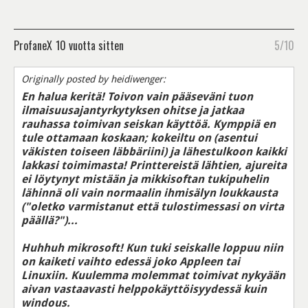
ProfaneX
10 vuotta sitten
5/10
Originally posted by heidiwenger:
En halua keritä! Toivon vain pääseväni tuon
ilmaisuusajantyrkytyksen ohitse ja jatkaa
rauhassa toimivan seiskan käyttöä. Kymppiä en
tule ottamaan koskaan; kokeiltu on (asentui
väkisten toiseen läbbäriini) ja lähestulkoon kaikki
lakkasi toimimasta! Printtereistä lähtien, ajureita
ei löytynyt mistään ja mikkisoftan tukipuhelin
lähinnä oli vain normaalin ihmisälyn loukkausta
("oletko varmistanut että tulostimessasi on virta
päällä?")...
Huhhuh mikrosoft! Kun tuki seiskalle loppuu niin
on kaiketi vaihto edessä joko Appleen tai
Linuxiin. Kuulemma molemmat toimivat nykyään
aivan vastaavasti helppokäyttöisyydessä kuin
windous.