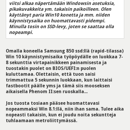
viitsi alkaa näpertämään Windowsin asetuksia,
pikakuvakkeita ym. takaisin paikoilleen. Olen
käyttänyt paria Win10 konetta ja mm. niiden
käynnistysaika on huomattavasti pidempi.
Minulla tosin on SSD-levy, joten se saattaa olla
nopeampi.
Omalla koneella Samsung 850 ssd:llä (rapid-tilassa)
Win 10 käynnistymisaika työpöydälle on luokkaa 7-
8 sekunttia virtapainikkeen painamisesta ja
tuostakin puolet on BIOS/UEFI:n puolen
kuluttamaa. Olettaisin, että tuon saisi
trimmattua 5 sekunnin luokkaan, kun laittaisi
fastbootit päälle yms ja tämä siis mooseksen
aikaisella Phenom II:sen ruoskalla...
Jos tuosta tosiaan pääsee huomattavasi
nopeammaksi Win 8.1:llä, niin ihan sama. Tulee aika
nopeasti takaisin, kun ei joudu noita sekuntteja
tuhlaamaan metroliittymässä.