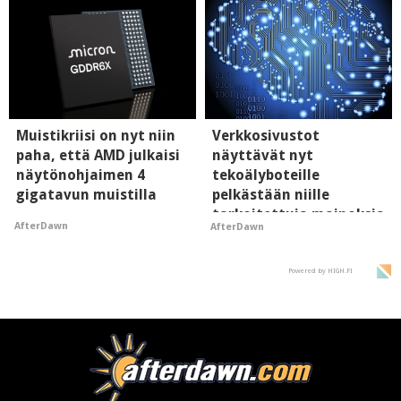
Muistikriisi on nyt niin
Verkkosivustot
paha, että AMD julkaisi
näyttävät nyt
näytönohjaimen 4
tekoälyboteille
gigatavun muistilla
pelkästään niille
tarkoitettuja mainoksia
AfterDawn
AfterDawn
- vaikuttaa tekoälyn
mielikuvaan brändistä
Powered by HIGH.FI