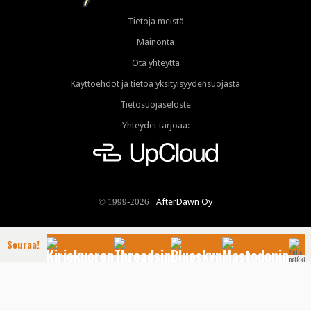
Tietoja meistä
Mainonta
Ota yhteyttä
Käyttöehdot ja tietoa yksityisyydensuojasta
Tietosuojaseloste
Yhteydet tarjoaa:
AfterDawn Oy
© 1999-2026
Seuraa!