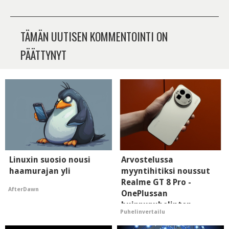
TÄMÄN UUTISEN KOMMENTOINTI ON
PÄÄTTYNYT
Linuxin suosio nousi
Arvostelussa
haamurajan yli
myyntihitiksi noussut
Realme GT 8 Pro -
AfterDawn
OnePlussan
huippupuhelinten
Puhelinvertailu
"perillinen"