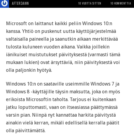
AFTERDAWN
10 VUOTTA SITTEN
10 KOMMENTTIA
Microsoft on laittanut kaikki peliin Windows 10:n
kanssa. Yhtiö on puskenut uutta käyttöjärjestelmää
valtaisalla paineella ja saanutkin aikaan merkittävää
tulosta kuluneen vuoden aikana. Vaikka joillekin
iänikuiset muistutukset päivityksestä (varmasti tämä
mukaan lukien) ovat ärsyttäviä, niin päivityksestä voi
olla paljonkin hyötyä.
Windows 10:n on saataville useimmille Windows 7 ja
Windows 8 -käyttäjille täysin maksutta, joka on myös
erikoista Microsoftin taholta. Tarjous ei kuitenkaan
jatku loputtomasti, vaan on itseasiassa päättymässä
varsin pian. Niinpä nyt kannattaa harkita päivitystä
ainakin vielä kerran, mikäli edellisellä kerralla päätit
olla päivittämättä.