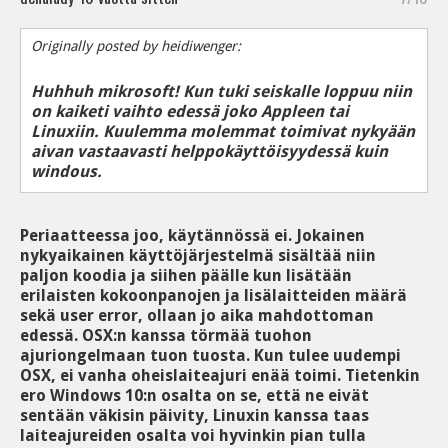
Originally posted by heidiwenger:
Huhhuh mikrosoft! Kun tuki seiskalle loppuu niin
on kaiketi vaihto edessä joko Appleen tai
Linuxiin. Kuulemma molemmat toimivat nykyään
aivan vastaavasti helppokäyttöisyydessä kuin
windous.
Periaatteessa joo, käytännössä ei. Jokainen
nykyaikainen käyttöjärjestelmä sisältää niin
paljon koodia ja siihen päälle kun lisätään
erilaisten kokoonpanojen ja lisälaitteiden määrä
sekä user error, ollaan jo aika mahdottoman
edessä. OSX:n kanssa törmää tuohon
ajuriongelmaan tuon tuosta. Kun tulee uudempi
OSX, ei vanha oheislaiteajuri enää toimi. Tietenkin
ero Windows 10:n osalta on se, että ne eivät
sentään väkisin päivity, Linuxin kanssa taas
laiteajureiden osalta voi hyvinkin pian tulla