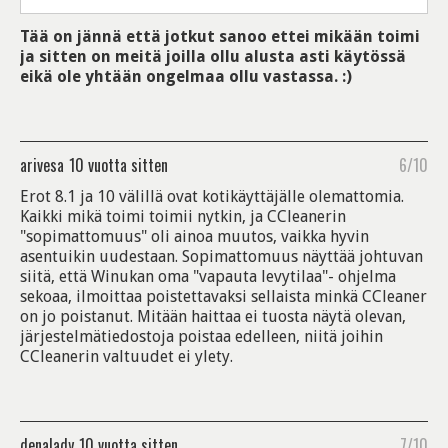
Tää on jännä että jotkut sanoo ettei mikään toimi
ja sitten on meitä joilla ollu alusta asti käytössä
eikä ole yhtään ongelmaa ollu vastassa. :)
arivesa
10 vuotta sitten
6/10
Erot 8.1 ja 10 välillä ovat kotikäyttäjälle olemattomia.
Kaikki mikä toimi toimii nytkin, ja CCleanerin
"sopimattomuus" oli ainoa muutos, vaikka hyvin
asentuikin uudestaan. Sopimattomuus näyttää johtuvan
siitä, että Winukan oma "vapauta levytilaa"- ohjelma
sekoaa, ilmoittaa poistettavaksi sellaista minkä CCleaner
on jo poistanut. Mitään haittaa ei tuosta näytä olevan,
järjestelmätiedostoja poistaa edelleen, niitä joihin
CCleanerin valtuudet ei ylety.
denalady
10 vuotta sitten
7/10