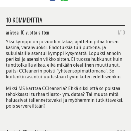
10 KOMMENTTIA
arivesa
10 vuotta sitten
1/10
Yksi kymppi on jo vuoden takaa, ajattelin pitää toisen
kasina, varanvuoksi. Ehdotuksia tuli putkena, ja
sukulaisille asentui kymppi kysymättä. Lopuksi annoin
periksi ja asensin viikko sitten. Ei tuossa hukkunut kuin
tuntitolkulla aikaa, eikä mikään oleellinen muuttunut,
paitsi CCleanerin poisti "yhteensopimattomana". Se
kuitenkin asentui uudestaan hyvin kuten edelliseenkin.
Miksi MS karttaa CCleaneria? Ehkä siksi että se poistaa
tehokkaasti turhaa tilasto- ym. dataa? Tai muuta mitä
haluasivat tallennettavaksi ja myöhemmin tutkittavaksi,
pois servereiltään?