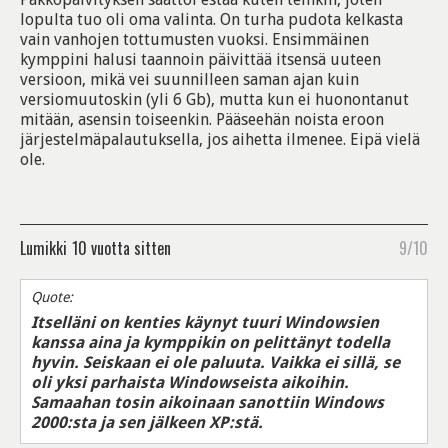
lopulta tuo oli oma valinta. On turha pudota kelkasta
vain vanhojen tottumusten vuoksi. Ensimmäinen
kymppini halusi taannoin päivittää itsensä uuteen
versioon, mikä vei suunnilleen saman ajan kuin
versiomuutoskin (yli 6 Gb), mutta kun ei huonontanut
mitään, asensin toiseenkin. Pääseehän noista eroon
järjestelmäpalautuksella, jos aihetta ilmenee. Eipä vielä
ole.
Lumikki
10 vuotta sitten
9/10
Quote:
Itselläni on kenties käynyt tuuri Windowsien
kanssa aina ja kymppikin on pelittänyt todella
hyvin. Seiskaan ei ole paluuta. Vaikka ei sillä, se
oli yksi parhaista Windowseista aikoihin.
Samaahan tosin aikoinaan sanottiin Windows
2000:sta ja sen jälkeen XP:stä.