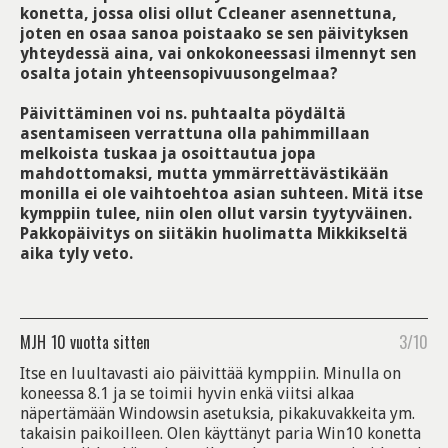
konetta, jossa olisi ollut Ccleaner asennettuna,
joten en osaa sanoa poistaako se sen päivityksen
yhteydessä aina, vai onkokoneessasi ilmennyt sen
osalta jotain yhteensopivuusongelmaa?
Päivittäminen voi ns. puhtaalta pöydältä
asentamiseen verrattuna olla pahimmillaan
melkoista tuskaa ja osoittautua jopa
mahdottomaksi, mutta ymmärrettävästikään
monilla ei ole vaihtoehtoa asian suhteen. Mitä itse
kymppiin tulee, niin olen ollut varsin tyytyväinen.
Pakkopäivitys on siitäkin huolimatta Mikkikseltä
aika tyly veto.
MJH
10 vuotta sitten
3/10
Itse en luultavasti aio päivittää kymppiin. Minulla on
koneessa 8.1 ja se toimii hyvin enkä viitsi alkaa
näpertämään Windowsin asetuksia, pikakuvakkeita ym.
takaisin paikoilleen. Olen käyttänyt paria Win10 konetta