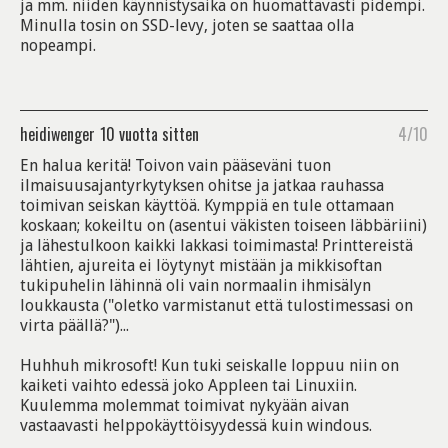
ja mm. niiden käynnistysaika on huomattavasti pidempi.
Minulla tosin on SSD-levy, joten se saattaa olla
nopeampi.
heidiwenger
10 vuotta sitten
4/10
En halua keritä! Toivon vain pääseväni tuon
ilmaisuusajantyrkytyksen ohitse ja jatkaa rauhassa
toimivan seiskan käyttöä. Kymppiä en tule ottamaan
koskaan; kokeiltu on (asentui väkisten toiseen läbbäriini)
ja lähestulkoon kaikki lakkasi toimimasta! Printtereistä
lähtien, ajureita ei löytynyt mistään ja mikkisoftan
tukipuhelin lähinnä oli vain normaalin ihmisälyn
loukkausta ("oletko varmistanut että tulostimessasi on
virta päällä?")...
Huhhuh mikrosoft! Kun tuki seiskalle loppuu niin on
kaiketi vaihto edessä joko Appleen tai Linuxiin.
Kuulemma molemmat toimivat nykyään aivan
vastaavasti helppokäyttöisyydessä kuin windous.