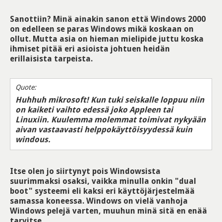
Sanottiin? Minä ainakin sanon että Windows 2000
on edelleen se paras Windows mikä koskaan on
ollut. Mutta asia on hieman mielipide juttu koska
ihmiset pitää eri asioista johtuen heidän
erillaisista tarpeista.
Quote:
Huhhuh mikrosoft! Kun tuki seiskalle loppuu niin
on kaiketi vaihto edessä joko Appleen tai
Linuxiin. Kuulemma molemmat toimivat nykyään
aivan vastaavasti helppokäyttöisyydessä kuin
windous.
Itse olen jo siirtynyt pois Windowsista
suurimmaksi osaksi, vaikka minulla onkin "dual
boot" systeemi eli kaksi eri käyttöjärjestelmää
samassa koneessa. Windows on vielä vanhoja
Windows pelejä varten, muuhun minä sitä en enää
tarvitse.