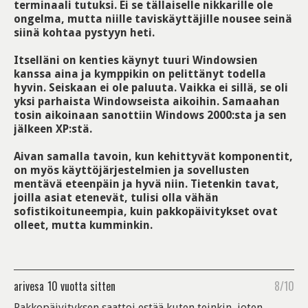
terminaali tutuksi. Ei se tällaiselle nikkarille ole
ongelma, mutta niille taviskäyttäjille nousee seinä
siinä kohtaa pystyyn heti.
Itselläni on kenties käynyt tuuri Windowsien
kanssa aina ja kymppikin on pelittänyt todella
hyvin. Seiskaan ei ole paluuta. Vaikka ei sillä, se oli
yksi parhaista Windowseista aikoihin. Samaahan
tosin aikoinaan sanottiin Windows 2000:sta ja sen
jälkeen XP:stä.
Aivan samalla tavoin, kun kehittyvät komponentit,
on myös käyttöjärjestelmien ja sovellusten
mentävä eteenpäin ja hyvä niin. Tietenkin tavat,
joilla asiat etenevät, tulisi olla vähän
sofistikoituneempia, kuin pakkopäivitykset ovat
olleet, mutta kumminkin.
arivesa
10 vuotta sitten
8/10
Pakkopäivityksen saattoi estää kuten teinkin, joten