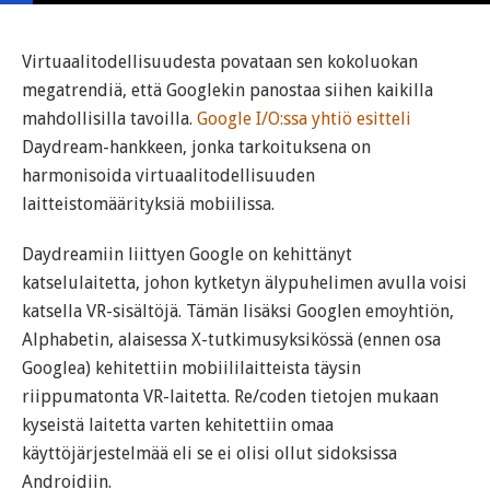
Virtuaalitodellisuudesta povataan sen kokoluokan
megatrendiä, että Googlekin panostaa siihen kaikilla
mahdollisilla tavoilla.
Google I/O:ssa yhtiö esitteli
Daydream-hankkeen, jonka tarkoituksena on
harmonisoida virtuaalitodellisuuden
laitteistomäärityksiä mobiilissa.
Daydreamiin liittyen Google on kehittänyt
katselulaitetta, johon kytketyn älypuhelimen avulla voisi
katsella VR-sisältöjä. Tämän lisäksi Googlen emoyhtiön,
Alphabetin, alaisessa X-tutkimusyksikössä (ennen osa
Googlea) kehitettiin mobiililaitteista täysin
riippumatonta VR-laitetta. Re/coden tietojen mukaan
kyseistä laitetta varten kehitettiin omaa
käyttöjärjestelmää eli se ei olisi ollut sidoksissa
Androidiin.