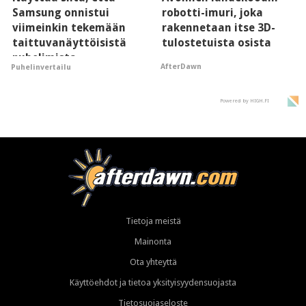
Samsung onnistui
robotti-imuri, joka
viimeinkin tekemään
rakennetaan itse 3D-
taittuvanäyttöisistä
tulostetuista osista
puhelimista
AfterDawn
Puhelinvertailu
supersuosittuja
Powered by HIGH.FI
Tietoja meistä
Mainonta
Ota yhteyttä
Käyttöehdot ja tietoa yksityisyydensuojasta
Tietosuojaseloste