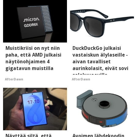
Muistikriisi on nyt niin
DuckDuckGo julkaisi
paha, että AMD julkaisi
vastaiskun älylaseille -
näytönohjaimen 4
aivan tavalliset
gigatavun muistilla
aurinkolasit, eivät sovi
salakuvaaville
AfterDawn
AfterDawn
hyypiöille
Näyttää siltä, että
Avoimen lähdekoodin