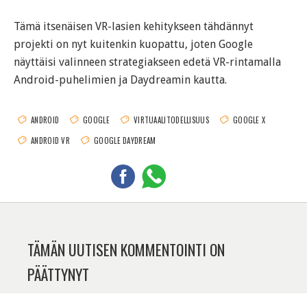
Tämä itsenäisen VR-lasien kehitykseen tähdännyt
projekti on nyt kuitenkin kuopattu, joten Google
näyttäisi valinneen strategiakseen edetä VR-rintamalla
Android-puhelimien ja Daydreamin kautta.
ANDROID
GOOGLE
VIRTUAALITODELLISUUS
GOOGLE X
ANDROID VR
GOOGLE DAYDREAM
TÄMÄN UUTISEN KOMMENTOINTI ON
PÄÄTTYNYT