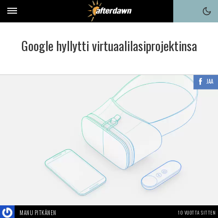
Google hyllytti virtuaalilasiprojektinsa
JAA
MANU PITKÄNEN
10 VUOTTA SITTEN