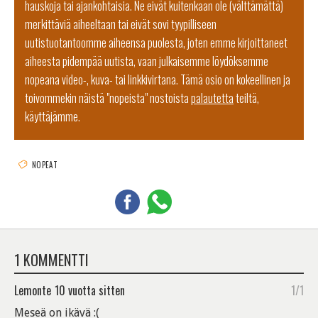
hauskoja tai ajankohtaisia. Ne eivät kuitenkaan ole (välttämättä)
merkittäviä aiheeltaan tai eivät sovi tyypilliseen
uutistuotantoomme aiheensa puolesta, joten emme kirjoittaneet
aiheesta pidempää uutista, vaan julkaisemme löydöksemme
nopeana video-, kuva- tai linkkivirtana. Tämä osio on kokeellinen ja
toivommekin näistä "nopeista" nostoista
palautetta
teiltä,
käyttäjämme.
NOPEAT
1 KOMMENTTI
Lemonte
10 vuotta sitten
1/1
Meseä on ikävä :(