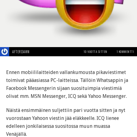
AFTERDAWN
10 VUOTTA SITTEN
1 KOMMENTTI
Ennen mobiililaitteiden vallankumousta pikaviestimet
toimivat pääasiassa PC-laitteissa. Tällöin Whatsappin ja
Facebook Messengerin sijaan suosituimpia viestimiä
olivat mm. MSN Messenger, ICQ sekä Yahoo Messenger.
Näistä ensimmäinen suljettiin pari vuotta sitten ja nyt
vuorostaan Yahoon viestin jää eläkkeelle. ICQ lienee
edelleen jonkilaisessa suositossa muun muassa
Venäjällä.