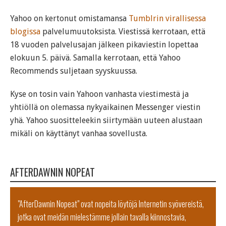
Yahoo on kertonut omistamansa
Tumblrin virallisessa
blogissa
palvelumuutoksista. Viestissä kerrotaan, että
18 vuoden palvelusajan jälkeen pikaviestin lopettaa
elokuun 5. päivä. Samalla kerrotaan, että Yahoo
Recommends suljetaan syyskuussa.
Kyse on tosin vain Yahoon vanhasta viestimestä ja
yhtiöllä on olemassa nykyaikainen Messenger viestin
yhä. Yahoo suositteleekin siirtymään uuteen alustaan
mikäli on käyttänyt vanhaa sovellusta.
AFTERDAWNIN NOPEAT
"AfterDawnin Nopeat" ovat nopeita löytöjä Internetin syövereistä,
jotka ovat meidän mielestämme jollain tavalla kiinnostavia,