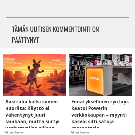
TÄMÄN UUTISEN KOMMENTOINTI ON
PÄÄTTYNYT
Australia kielsi somen
Ennätyksellinen ryntäys
nuorilta: Käyttö ei
kaatoi Powerin
vähentynyt juuri
verkkokaupan – myynti
lainkaan, mutta siirtyi
kasvoi silti satoja
vanhemmilta piiloon
prosentteja
AfterDawn
AfterDawn