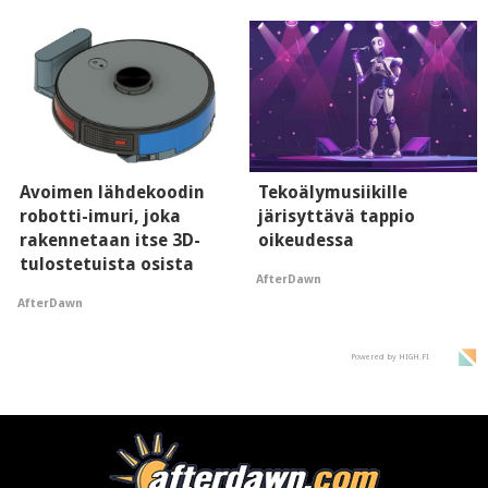
Avoimen lähdekoodin
Tekoälymusiikille
robotti-imuri, joka
järisyttävä tappio
rakennetaan itse 3D-
oikeudessa
tulostetuista osista
AfterDawn
AfterDawn
Powered by HIGH.FI