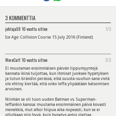
3 KOMMENTTIA
johtaja59
10 vuotta sitten
1/3
Ice Age: Collision Course 15 July 2016 (Finland)
WereCatf
10 vuotta sitten
2/3
Ei muutaman ensimmäisen päivän lippumyyntejä
kannata ikinä tuijottaa, kun ihmiset juoksee hypetyksen
ja tutun brändin perässä, eikä suusta-suuhun sana vielä
ole ehtiny kiertää, että onko leffa ylipäätään katsomisen
arvoinen.
Niinhän se oli tuon uuden Batman vs. Superman-
leffankin kanssa: muutama ensimmäinen päivä kovasti
menekkiä, mut alkoi hiipua aika nopeasti, kun se ei
ollutkaan niin hyvä, kuin hypetys antoi olettaa.