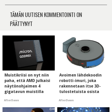
TÄMÄN UUTISEN KOMMENTOINTI ON
PÄÄTTYNYT
Muistikriisi on nyt niin
Avoimen lähdekoodin
paha, että AMD julkaisi
robotti-imuri, joka
näytönohjaimen 4
rakennetaan itse 3D-
gigatavun muistilla
tulostetuista osista
AfterDawn
AfterDawn