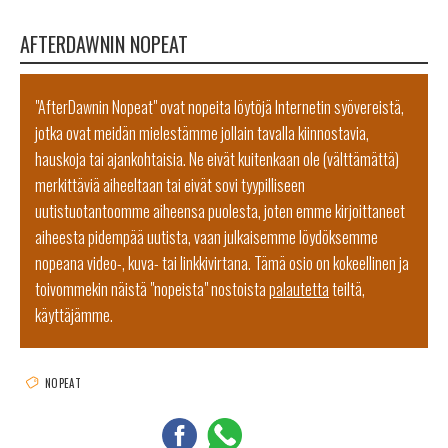
AFTERDAWNIN NOPEAT
"AfterDawnin Nopeat" ovat nopeita löytöjä Internetin syövereistä,
jotka ovat meidän mielestämme jollain tavalla kiinnostavia,
hauskoja tai ajankohtaisia. Ne eivät kuitenkaan ole (välttämättä)
merkittäviä aiheeltaan tai eivät sovi tyypilliseen
uutistuotantoomme aiheensa puolesta, joten emme kirjoittaneet
aiheesta pidempää uutista, vaan julkaisemme löydöksemme
nopeana video-, kuva- tai linkkivirtana. Tämä osio on kokeellinen ja
toivommekin näistä "nopeista" nostoista
palautetta
teiltä,
käyttäjämme.
NOPEAT