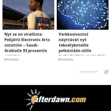
Nyt se on virallista:
Verkkosivustot
Pelijätti Electronic Arts
näyttävät nyt
ostettiin – Saudi-
tekoälyboteille
Arabialle 93 prosentin
pelkästään niille
omistus
tarkoitettuja mainoksia
AfterDawn
AfterDawn
- vaikuttaa tekoälyn
mielikuvaan brändistä
Powered by HIGH.FI