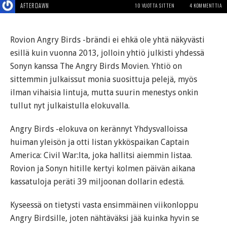
AFTERDAWN
10 VUOTTA SITTEN
4 KOMMENTTIA
Rovion Angry Birds -brändi ei ehkä ole yhtä näkyvästi
esillä kuin vuonna 2013, jolloin yhtiö julkisti yhdessä
Sonyn kanssa The Angry Birds Movien. Yhtiö on
sittemmin julkaissut monia suosittuja pelejä, myös
ilman vihaisia lintuja, mutta suurin menestys onkin
tullut nyt julkaistulla elokuvalla.
Angry Birds -elokuva on kerännyt Yhdysvalloissa
huiman yleisön ja otti listan ykköspaikan Captain
America: Civil War:lta, joka hallitsi aiemmin listaa.
Rovion ja Sonyn hitille kertyi kolmen päivän aikana
kassatuloja peräti 39 miljoonan dollarin edestä.
Kyseessä on tietysti vasta ensimmäinen viikonloppu
Angry Birdsille, joten nähtäväksi jää kuinka hyvin se