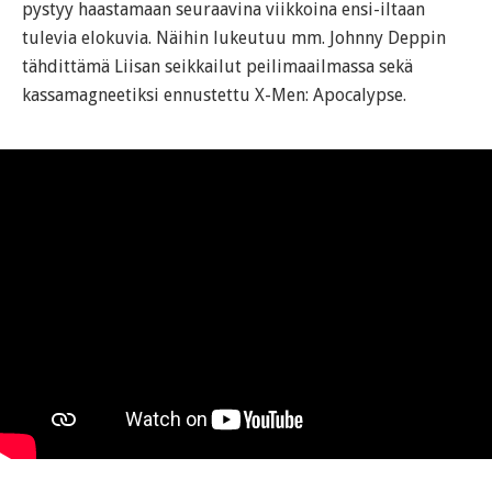
pystyy haastamaan seuraavina viikkoina ensi-iltaan
tulevia elokuvia. Näihin lukeutuu mm. Johnny Deppin
tähdittämä Liisan seikkailut peilimaailmassa sekä
kassamagneetiksi ennustettu X-Men: Apocalypse.