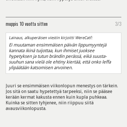
muppis
10 vuotta sitten
3/3
Lainaus, alkuperäisen viestin kirjoitti WereCatf:
Ei muutaman ensimmäisen päivän lippumyyntejä
kannata ikinä tuijottaa, kun ihmiset juoksee
hypetyksen ja tutun brändin perässä, eikä suusta-
suuhun sana vielä ole ehtiny kiertää, että onko leffa
ylipäätään katsomisen arvoinen.
Juuri se ensimmäisen viikonlopun menestys on tärkein.
Jos sitä on saatu hypetettyä tarpeeksi, niin se pääsee
kerään kermat kakusta ennen kuin kupla puhkeaa.
Kuinka se sitten tyhjenee, niin riippuu siitä
avausviikonlopusta.