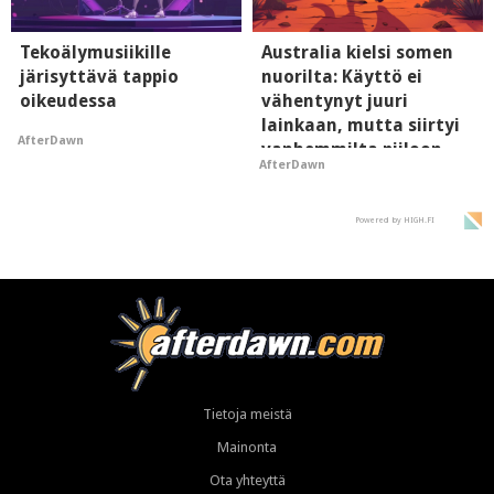
Tekoälymusiikille
Australia kielsi somen
järisyttävä tappio
nuorilta: Käyttö ei
oikeudessa
vähentynyt juuri
lainkaan, mutta siirtyi
AfterDawn
vanhemmilta piiloon
AfterDawn
Powered by HIGH.FI
Tietoja meistä
Mainonta
Ota yhteyttä