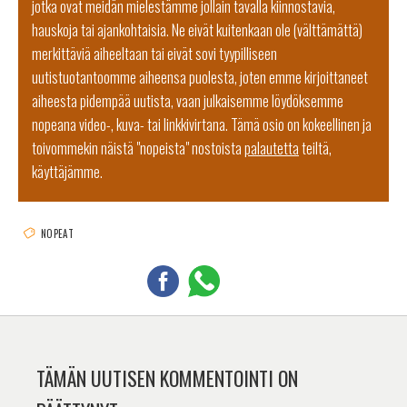
jotka ovat meidän mielestämme jollain tavalla kiinnostavia,
hauskoja tai ajankohtaisia. Ne eivät kuitenkaan ole (välttämättä)
merkittäviä aiheeltaan tai eivät sovi tyypilliseen
uutistuotantoomme aiheensa puolesta, joten emme kirjoittaneet
aiheesta pidempää uutista, vaan julkaisemme löydöksemme
nopeana video-, kuva- tai linkkivirtana. Tämä osio on kokeellinen ja
toivommekin näistä "nopeista" nostoista
palautetta
teiltä,
käyttäjämme.
NOPEAT
TÄMÄN UUTISEN KOMMENTOINTI ON