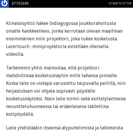
AFTERDAWN
10 VUOTTA SITTEN
Kiinalaisyhtiö hakee Indiagogossa joukkorahoitusta
omalle hankkeelleen, jonka kerrotaan olevan maailman
ensimmäinen mini projektori, joka tukee kosketusta.
Lazertouch -miniprojektoria esitellään oheisella
videolla.
Tarkemmin yhtiö mainostaa, että projektori
mahdollistaa kosketusnäytön mille tahansa pinnalle.
Koska laite on vieläpä varustettu taipuvalla peilillä, niin
heijastuksen voi ohjata sopivasti pöydälle
kosketusnäytöksi. Näin laite toimii sekä esittelylaitteena
neuvotteluhuoneessa tai eräänlaisena tablettina
kotipöydällä.
Laite yhdistääkin itseensä älypuhelimista ja tableteista