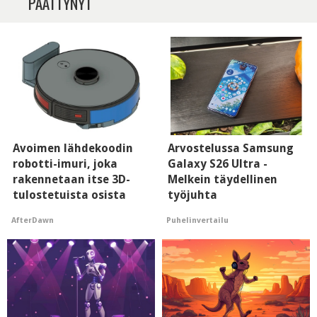
PÄÄTTYNYT
Avoimen lähdekoodin
Arvostelussa Samsung
robotti-imuri, joka
Galaxy S26 Ultra -
rakennetaan itse 3D-
Melkein täydellinen
tulostetuista osista
työjuhta
AfterDawn
Puhelinvertailu