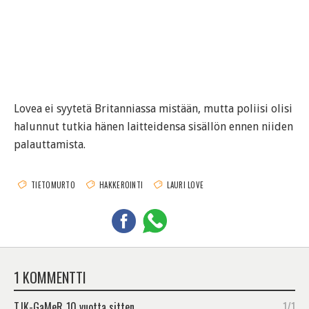
Lovea ei syytetä Britanniassa mistään, mutta poliisi olisi
halunnut tutkia hänen laitteidensa sisällön ennen niiden
palauttamista.
TIETOMURTO
HAKKEROINTI
LAURI LOVE
1 KOMMENTTI
TJK-GaMeR
10 vuotta sitten
1/1