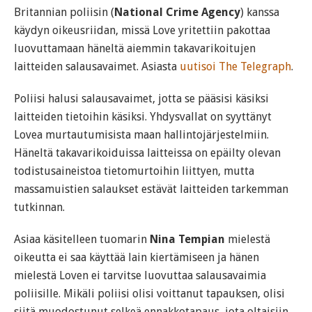
Britannian poliisin (
National Crime Agency
) kanssa
käydyn oikeusriidan, missä Love yritettiin pakottaa
luovuttamaan häneltä aiemmin takavarikoitujen
laitteiden salausavaimet. Asiasta
uutisoi The Telegraph
.
Poliisi halusi salausavaimet, jotta se pääsisi käsiksi
laitteiden tietoihin käsiksi. Yhdysvallat on syyttänyt
Lovea murtautumisista maan hallintojärjestelmiin.
Häneltä takavarikoiduissa laitteissa on epäilty olevan
todistusaineistoa tietomurtoihin liittyen, mutta
massamuistien salaukset estävät laitteiden tarkemman
tutkinnan.
Asiaa käsitelleen tuomarin
Nina Tempian
mielestä
oikeutta ei saa käyttää lain kiertämiseen ja hänen
mielestä Loven ei tarvitse luovuttaa salausavaimia
poliisille. Mikäli poliisi olisi voittanut tapauksen, olisi
siitä muodostunut selkeä ennakkotapaus, jota oltaisiin