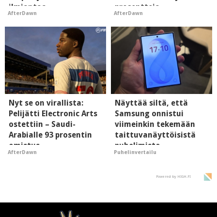
ilmiantaa
prosentteja
AfterDawn
AfterDawn
tekoälytauhkan
Nyt se on virallista:
Näyttää siltä, että
Pelijätti Electronic Arts
Samsung onnistui
ostettiin – Saudi-
viimeinkin tekemään
Arabialle 93 prosentin
taittuvanäyttöisistä
omistus
puhelimista
AfterDawn
Puhelinvertailu
supersuosittuja
Powered by HIGH.FI