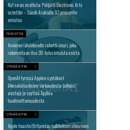
Nyt se on virallista: Pelijätti Electronic Arts
ostettiin – Saudi-Arabialle 93 prosentin
omistus
PÄIVÄ SITTEN
Avoimen lähdekoodin robotti-imuri, joka
rakennetaan itse 3D-tulostetuista osista
2 PÄIVÄÄ SITTEN
1
OpenAI tyrmää Applen syytökset
liikesalaisuuksien varkaudesta: Julkaisi
viestejä ja syyttää Applea
huolimattomuudesta
2 PÄIVÄÄ SITTEN
1
Apple haastoi Britannian hallituksen oikeuteen