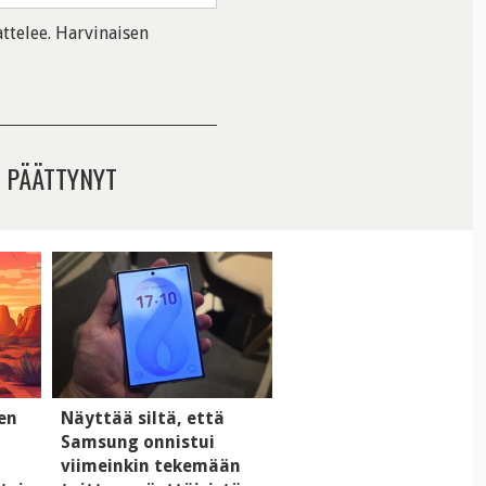
ttelee. Harvinaisen
 PÄÄTTYNYT
men
Näyttää siltä, että
Samsung onnistui
viimeinkin tekemään