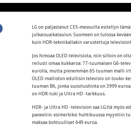
LG on paljastanut CES-messuilla esitellyn täm
julkaisuaikataulun. Suomeen on tulossa kevään
kuin HDR-tekniikallakin varustettuja televisioit
Jos himoaa OLED-televisiota, niin silloin on ol
reilusti omaa kukkaroa: 77-tuumaisen G6-tele
eurolla, mutta pienemmän 65 tuuman malli irto
OLED-malliston edullisin televisio on touko-k
tuuman B6, jonka suositushinta on 3999 euroa.
on HDR-tuki ja Ultra HD -tarkkuus.
HDR- ja Ultra HD -television saa LG:ltä myös 
paneeliin: esimerkiksi huhtikuussa myyntiin 
maksaa kohtuulliset 649 euroa.