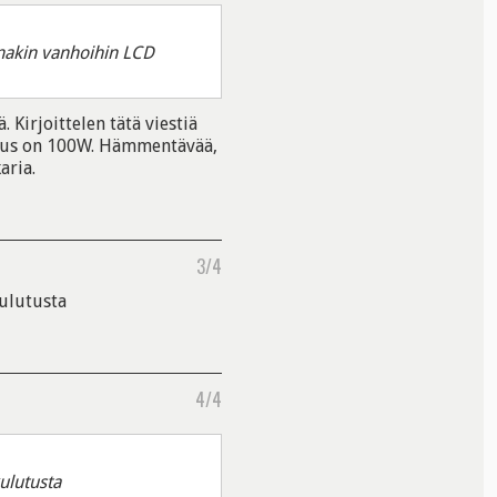
inakin vanhoihin LCD
 Kirjoittelen tätä viestiä
utus on 100W. Hämmentävää,
aria.
3/4
kulutusta
4/4
ulutusta