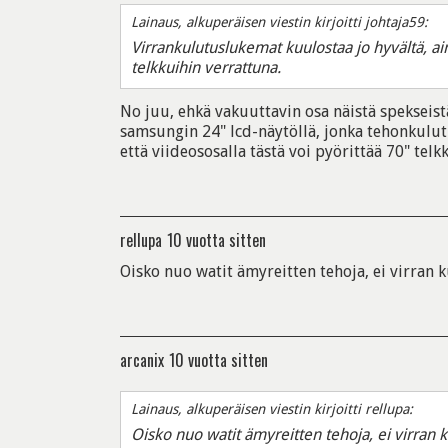
Lainaus, alkuperäisen viestin kirjoitti johtaja59:
Virrankulutuslukemat kuulostaa jo hyvältä, a
telkkuihin verrattuna.
No juu, ehkä vakuuttavin osa näistä spekseistä.
samsungin 24" lcd-näytöllä, jonka tehonkul
että viideososalla tästä voi pyörittää 70" telkk
rellupa
10 vuotta sitten
Oisko nuo watit ämyreitten tehoja, ei virran 
arcanix
10 vuotta sitten
Lainaus, alkuperäisen viestin kirjoitti rellupa:
Oisko nuo watit ämyreitten tehoja, ei virran k