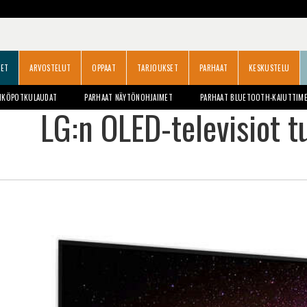
SET
ARVOSTELUT
OPPAAT
TARJOUKSET
PARHAAT
KESKUSTELU
HKÖPOTKULAUDAT
PARHAAT NÄYTÖNOHJAIMET
PARHAAT BLUETOOTH-KAIUTTIM
LG:n OLED-televisiot 