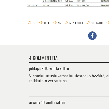
LG
OLED
4K
SUPER OLED
ULTRA HD
4 KOMMENTTIA
johtaja59
10 vuotta sitten
Virrankulutuslukemat kuulostaa jo hyvältä, a
telkkuihin verrattuna.
arcanix
10 vuotta sitten