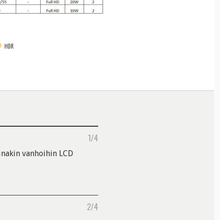
HDR
1/4
inakin vanhoihin LCD
2/4