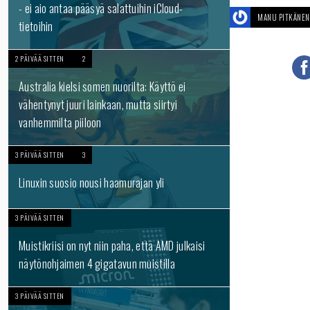
- ei aio antaa pääsyä salattuihin iCloud-
MANU PITKÄNEN
tietoihin
2 PÄIVÄÄ SITTEN
2
Australia kielsi somen nuorilta: Käyttö ei
vähentynyt juuri lainkaan, mutta siirtyi
vanhemmilta piiloon
3 PÄIVÄÄ SITTEN
3
Linuxin suosio nousi haamurajan yli
3 PÄIVÄÄ SITTEN
Muistikriisi on nyt niin paha, että AMD julkaisi
näytönohjaimen 4 gigatavun muistilla
3 PÄIVÄÄ SITTEN