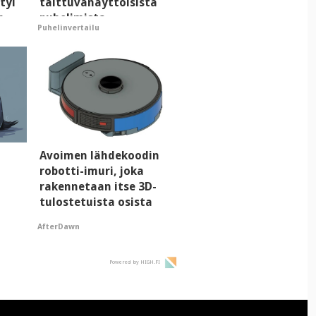
tyi
taittuvanäyttöisistä
n
puhelimista
Puhelinvertailu
supersuosittuja
i
Avoimen lähdekoodin
robotti-imuri, joka
rakennetaan itse 3D-
tulostetuista osista
AfterDawn
Powered by HIGH.FI