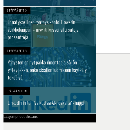
6 PÄIVÄÄ SITTEN
Ennätyksellinen ryntäys kaatoi Powerin
verkkokaupan – myynti kasvoi silti satoja
prosentteja
6 PÄIVÄÄ SITTEN
Yritysten on nyt pakko ilmoittaa sisällön
yhteydessä, onko sisällön luomiseen käytetty
tekoälyä
7 PÄIVÄÄ SITTEN
LinkedIniin tuli "vaikuttaa AI-roskalta" -nappi
Laajempi uutislistaus