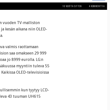
10 VUOTTA SITTEN
4 KOMMENTTIA
än vuoden TV-malliston
 ja kesän aikana niin OLED-
a.
tava valmis raottamaan
vision saa omakseen 29 999
aa jo 8999 eurolla. LG:n
esäkuussa myyntiin tuleva 55
 Kaikissa OLED-televisioissa
edullisemmin kun tyytyy LCD-
tuleva 43 tuuman UH615