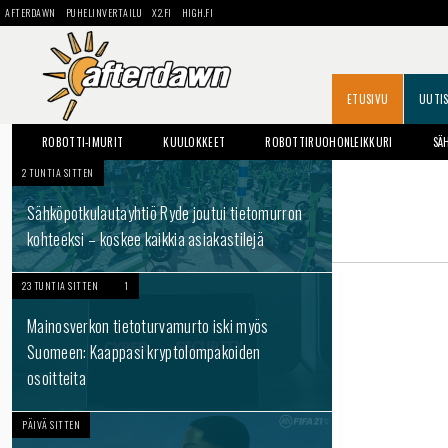
AFTERDAWN
PUHELINVERTAILU
X2.FI
HIGH.FI
ETUSIVU
UUTI
ROBOTTI-IMURIT
KUULOKKEET
ROBOTTIRUOHONLEIKKURI
SÄ
2 TUNTIA SITTEN
Sähköpotkulautayhtiö Ryde joutui tietomurron
kohteeksi – koskee kaikkia asiakastilejä
23 TUNTIA SITTEN
1
Mainosverkon tietoturvamurto iski myös
Suomeen: Kaappasi kryptolompakoiden
osoitteita
PÄIVÄ SITTEN