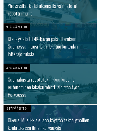
Yhdysvallat kielsi ulkomailla valmistetut
robotti-imurit
3 PÄIVÄÄ SITTEN
Disney+ aloitti 4K-kuvan palauttamisen
Suomessa – uusi tekniikka tuo kuitenkin
laiterajoituksia
3 PÄIVÄÄ SITTEN
Suomalaista robottitekniikkaa kaduille:
Autonominen lakaisurobotti aloittaa työt
Porvoossa
6 PÄIVÄÄ SITTEN
Oikeus: Musiikkia ei saa käyttää tekoälymallien
koulutukseen ilman korvauksia