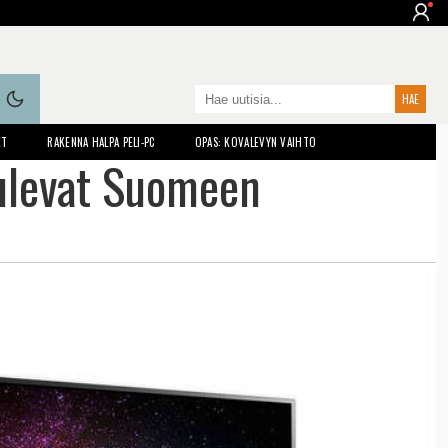
ET
RAKENNA HALPA PELI-PC
OPAS: KOVALEVYN VAIHTO
tulevat Suomeen