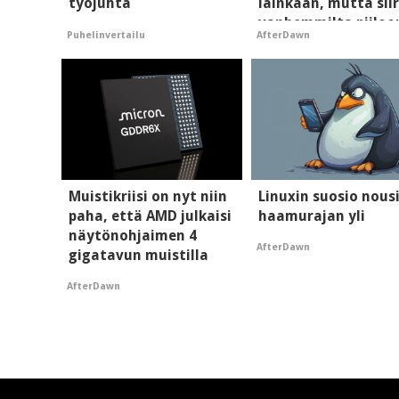
työjuhta
lainkaan, mutta siir
vanhemmilta piiloo
Puhelinvertailu
AfterDawn
Muistikriisi on nyt niin
Linuxin suosio nous
paha, että AMD julkaisi
haamurajan yli
näytönohjaimen 4
AfterDawn
gigatavun muistilla
AfterDawn