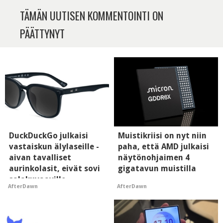
TÄMÄN UUTISEN KOMMENTOINTI ON
PÄÄTTYNYT
DuckDuckGo julkaisi
Muistikriisi on nyt niin
vastaiskun älylaseille -
paha, että AMD julkaisi
aivan tavalliset
näytönohjaimen 4
aurinkolasit, eivät sovi
gigatavun muistilla
salakuvaaville
AfterDawn
AfterDawn
hyypiöille