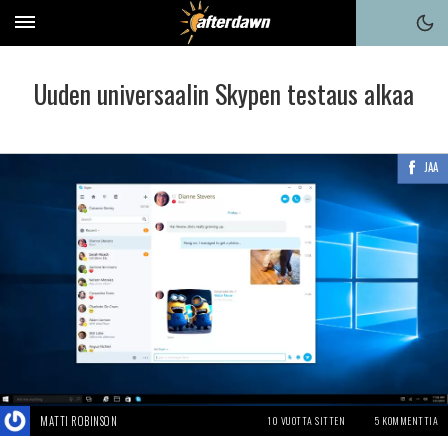
Uuden universaalin Skypen testaus alkaa
JAA
MATTI ROBINSON
10 VUOTTA SITTEN
5 KOMMENTTIA