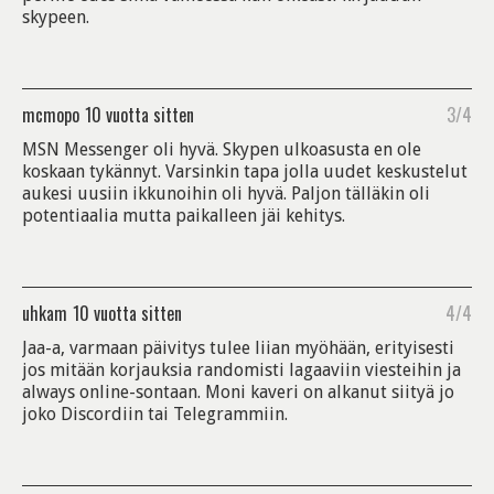
skypeen.
mcmopo
10 vuotta sitten
3/4
MSN Messenger oli hyvä. Skypen ulkoasusta en ole
koskaan tykännyt. Varsinkin tapa jolla uudet keskustelut
aukesi uusiin ikkunoihin oli hyvä. Paljon tälläkin oli
potentiaalia mutta paikalleen jäi kehitys.
uhkam
10 vuotta sitten
4/4
Jaa-a, varmaan päivitys tulee liian myöhään, erityisesti
jos mitään korjauksia randomisti lagaaviin viesteihin ja
always online-sontaan. Moni kaveri on alkanut siityä jo
joko Discordiin tai Telegrammiin.