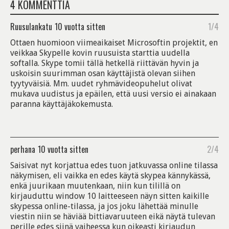
4 KOMMENTTIA
Ruusulankatu
10 vuotta sitten
1/4
Ottaen huomioon viimeaikaiset Microsoftin projektit, en
veikkaa Skypelle kovin ruusuista starttia uudella
softalla. Skype tomii tällä hetkellä riittävän hyvin ja
uskoisin suurimman osan käyttäjistä olevan siihen
tyytyväisiä. Mm. uudet ryhmävideopuhelut olivat
mukava uudistus ja epäilen, että uusi versio ei ainakaan
paranna käyttäjäkokemusta.
perhana
10 vuotta sitten
2/4
Saisivat nyt korjattua edes tuon jatkuvassa online tilassa
näkymisen, eli vaikka en edes käytä skypea kännykässä,
enkä juurikaan muutenkaan, niin kun tilillä on
kirjauduttu window 10 laitteeseen näyn sitten kaikille
skypessa online-tilassa, ja jos joku lähettää minulle
viestin niin se häviää bittiavaruuteen eikä näytä tulevan
perille edes siinä vaiheessa kun oikeasti kirjaudun