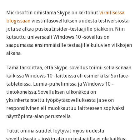
Microsoftin omistama Skype on kertonut
virallisessa
blogissaan
viestintäsovelluksen uudesta testiversiosta,
jota se alkaa puskea Insider-testaajille piakkoin. Niin
kutsuttu universaali Windows 10 -sovellus on
saapumassa ensimmäisille testaajille kuluvien viikkojen
aikana.
Tämä tarkoittaa, että Skype-sovellus toimii sellaisenaan
kaikissa Windows 10 -laitteissa eli esimerkiksi Surface-
tableteissa, Lumia-puhelimissa ja Windows 10 -
tietokoneissa. Sovelluksen ulkonäköä on
yksinkertaistettu työpöytäsovelluksesta ja se on
responsiivinen eli muokkautuu laitteeseen sopivaksi
näyttöpinta-alan perusteella.
Tutut ominaisuudet löytyvät myös uudesta
sovelluksesta – joskin alkuun testaajilla ei ole kaikkea