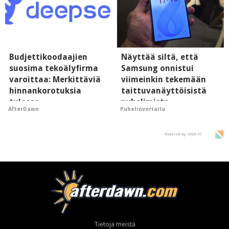
Budjettikoodaajien
Näyttää siltä, että
suosima tekoälyfirma
Samsung onnistui
varoittaa: Merkittäviä
viimeinkin tekemään
hinnankorotuksia
taittuvanäyttöisistä
tulossa
puhelimista
AfterDawn
Puhelinvertailu
supersuosittuja
Powered by HIGH.FI
Tietoja meistä