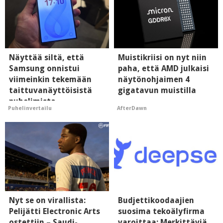
Näyttää siltä, että
Muistikriisi on nyt niin
Samsung onnistui
paha, että AMD julkaisi
viimeinkin tekemään
näytönohjaimen 4
taittuvanäyttöisistä
gigatavun muistilla
puhelimista
AfterDawn
Puhelinvertailu
supersuosittuja
Nyt se on virallista:
Budjettikoodaajien
Pelijätti Electronic Arts
suosima tekoälyfirma
ostettiin – Saudi-
varoittaa: Merkittäviä