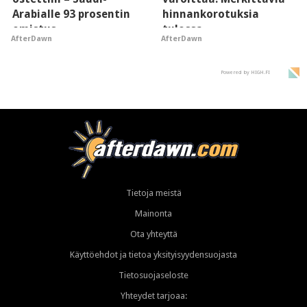
Arabialle 93 prosentin
hinnankorotuksia
omistus
tulossa
AfterDawn
AfterDawn
Powered by HIGH.FI
Tietoja meistä
Mainonta
Ota yhteyttä
Käyttöehdot ja tietoa yksityisyydensuojasta
Tietosuojaseloste
Yhteydet tarjoaa: