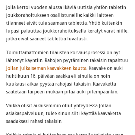
Jolla kertoi vuoden alussa ikäviä uutisia yhtiön tabletin
joukkorahoitukseen osallistuneille: kaikki laitteen
tilanneet eivät tule saamaan tablettia. Yhtiö kuitenkin
lupasi palauttaa joukkorahoituksella kerätyt varat niille,
jotka eivät saaneet tablettia luvatusti.
Toimittamattomien tilausten korvausprosessi on nyt
lähtenyt käyntiin. Rahojen pyytäminen takaisin tapahtuu
Jollan julkaiseman kaavakkeen kautta
. Kaavake on auki
huhtikuun 16. päivään saakka eli sinulla on noin
kuukausi aikaa pyytää rahojasi takaisin. Kaavaketta
saatetaan tarpeen mukaan pitää auki pitempäänkin.
Vaikka olisit aikaisemmin ollut yhteydessä Jollan
asiakaspalveluun, tulee sinun silti käyttää kaavaketta
saadaksesi rahasi takaisin.