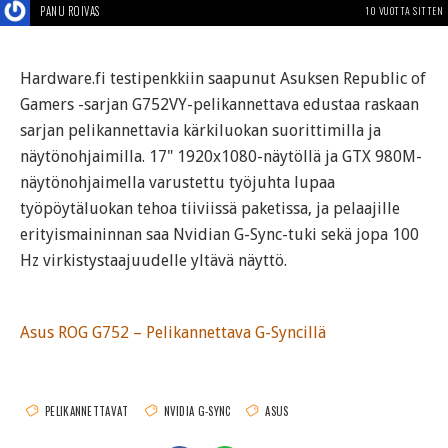
PANU ROIVAS
10 VUOTTA SITTEN
Hardware.fi testipenkkiin saapunut Asuksen Republic of
Gamers -sarjan G752VY-pelikannettava edustaa raskaan
sarjan pelikannettavia kärkiluokan suorittimilla ja
näytönohjaimilla. 17" 1920x1080-näytöllä ja GTX 980M-
näytönohjaimella varustettu työjuhta lupaa
työpöytäluokan tehoa tiiviissä paketissa, ja pelaajille
erityismaininnan saa Nvidian G-Sync-tuki sekä jopa 100
Hz virkistystaajuudelle yltävä näyttö.
Asus ROG G752 – Pelikannettava G-Syncillä
PELIKANNETTAVAT
NVIDIA G-SYNC
ASUS