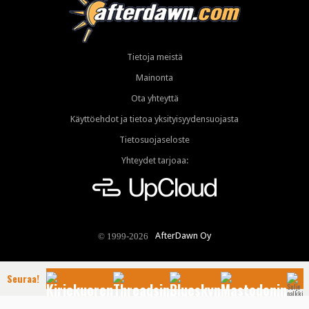
Tietoja meistä
Mainonta
Ota yhteyttä
Käyttöehdot ja tietoa yksityisyydensuojasta
Tietosuojaseloste
Yhteydet tarjoaa:
AfterDawn Oy
© 1999-2026
Seuraa!