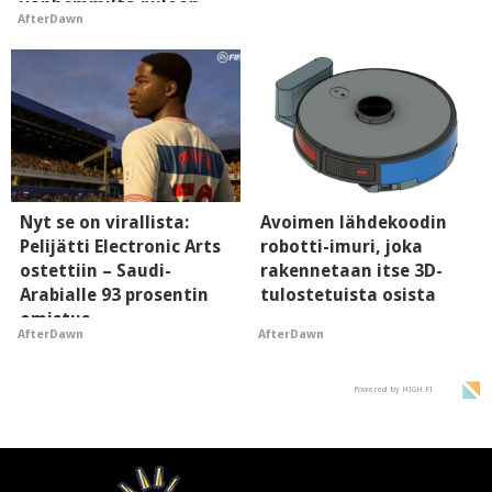
vanhemmilta piiloon
AfterDawn
Nyt se on virallista:
Avoimen lähdekoodin
Pelijätti Electronic Arts
robotti-imuri, joka
ostettiin – Saudi-
rakennetaan itse 3D-
Arabialle 93 prosentin
tulostetuista osista
omistus
AfterDawn
AfterDawn
Powered by HIGH.FI