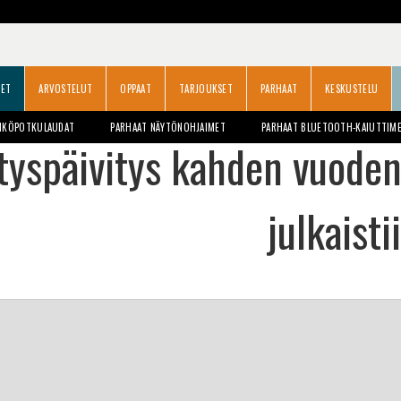
SET
ARVOSTELUT
OPPAAT
TARJOUKSET
PARHAAT
KESKUSTELU
HKÖPOTKULAUDAT
PARHAAT NÄYTÖNOHJAIMET
PARHAAT BLUETOOTH-KAIUTTIM
ätyspäivitys kahden vuoden
julkaisti