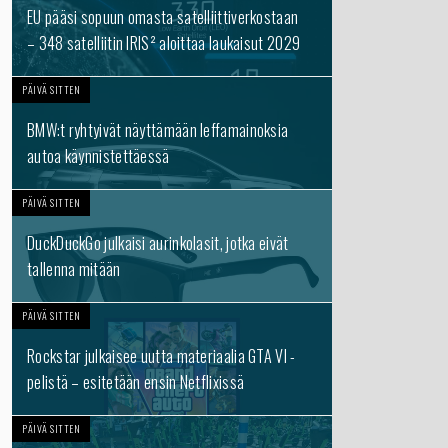
EU pääsi sopuun omasta satelliittiverkostaan
– 348 satelliitin IRIS² aloittaa laukaisut 2029
PÄIVÄ SITTEN
BMW:t ryhtyivät näyttämään leffamainoksia
autoa käynnistettäessä
PÄIVÄ SITTEN
DuckDuckGo julkaisi aurinkolasit, jotka eivät
tallenna mitään
PÄIVÄ SITTEN
Rockstar julkaisee uutta materiaalia GTA VI -
pelistä – esitetään ensin Netflixissä
PÄIVÄ SITTEN