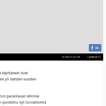
JAA
10 VUOTTA SITTEN
1 KOMMENTTI
a käyttäneet ovat
en yli kahden vuoden
tiin parantavan lähinnä
n poistettu nyt turvattomia