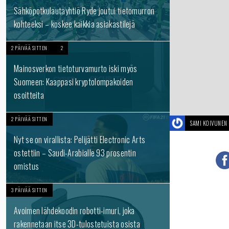
Sähköpotkulautayhtiö Ryde joutui tietomurron
kohteeksi – koskee kaikkia asiakastilejä
2 PÄIVÄÄ SITTEN
2
Mainosverkon tietoturvamurto iski myös
Suomeen: Kaappasi kryptolompakoiden
osoitteita
2 PÄIVÄÄ SITTEN
SAMI KOIVUNEN
Nyt se on virallista: Pelijätti Electronic Arts
ostettiin – Saudi-Arabialle 93 prosentin
omistus
3 PÄIVÄÄ SITTEN
Avoimen lähdekoodin robotti-imuri, joka
rakennetaan itse 3D-tulostetuista osista