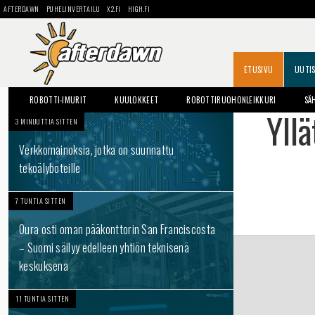
AFTERDAWN
PUHELINVERTAILU
X2.FI
HIGH.FI
ETUSIVU
UUTI
ROBOTTI-IMURIT
KUULOKKEET
ROBOTTIRUOHONLEIKKURI
SÄ
Yll
3 MINUUTTIA SITTEN
Verkkomainoksia, jotka on suunnattu
tekoälyboteille
7 TUNTIA SITTEN
Oura osti oman pääkonttorin San Franciscosta
– Suomi säilyy edelleen yhtiön teknisenä
keskuksena
11 TUNTIA SITTEN