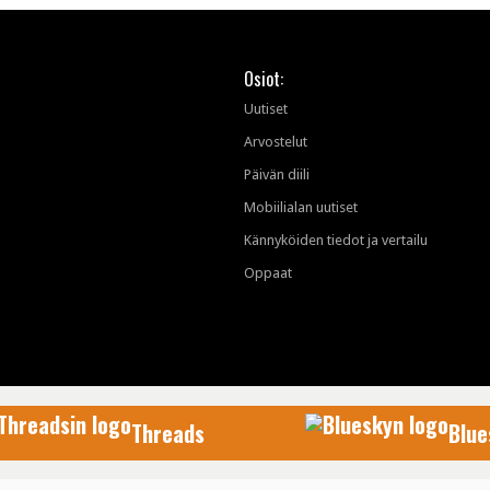
Osiot:
Uutiset
Arvostelut
Päivän diili
Mobiilialan uutiset
Kännyköiden tiedot ja vertailu
Oppaat
Threads
Blue
AfterDawn Oy
© 1999-2026