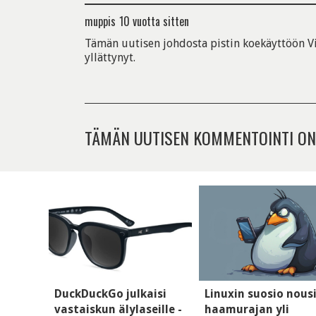
muppis
10 vuotta sitten
Tämän uutisen johdosta pistin koekäyttöön Viv
yllättynyt.
TÄMÄN UUTISEN KOMMENTOINTI ON
DuckDuckGo julkaisi
Linuxin suosio nous
vastaiskun älylaseille -
haamurajan yli