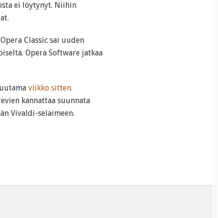
osta ei löytynyt. Niihin
at.
a Opera Classic sai uuden
öiseltä. Opera Software jatkaa
 muutama
viikko sitten
.
levien kannattaa suunnata
än Vivaldi-selaimeen.