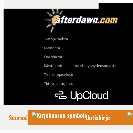
Tietoja meistä
Mainonta
Ota yhteyttä
Käyttöehdot ja tietoa yksityisyydensuojasta
Tietosuojaseloste
Yhteydet tarjoaa:
Seuraa!
Uutiskirje