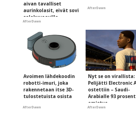
aivan tavalliset
AfterDawn
aurinkolasit, eivät sovi
salakuvaaville
AfterDawn
hyypiöille
Avoimen lähdekoodin
Nyt se on virallista:
robotti-imuri, joka
Pelijätti Electronic 
rakennetaan itse 3D-
ostettiin – Saudi-
tulostetuista osista
Arabialle 93 prosent
omistus
AfterDawn
AfterDawn