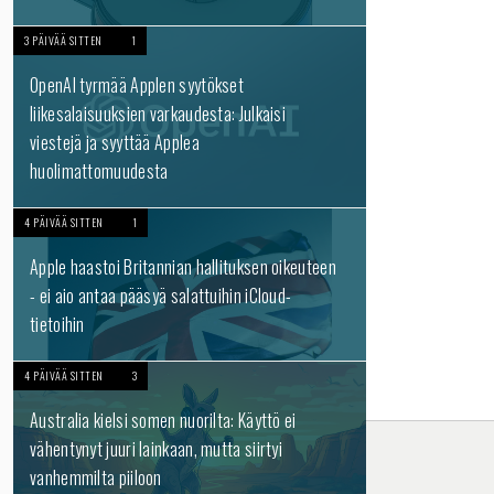
3 PÄIVÄÄ SITTEN
1
OpenAI tyrmää Applen syytökset
liikesalaisuuksien varkaudesta: Julkaisi
viestejä ja syyttää Applea
huolimattomuudesta
4 PÄIVÄÄ SITTEN
1
Apple haastoi Britannian hallituksen oikeuteen
- ei aio antaa pääsyä salattuihin iCloud-
tietoihin
4 PÄIVÄÄ SITTEN
3
Australia kielsi somen nuorilta: Käyttö ei
vähentynyt juuri lainkaan, mutta siirtyi
vanhemmilta piiloon