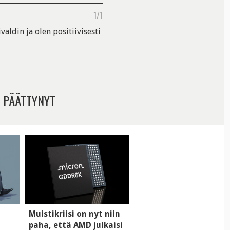
1/1
aldin ja olen positiivisesti
 PÄÄTTYNYT
i
Muistikriisi on nyt niin
paha, että AMD julkaisi