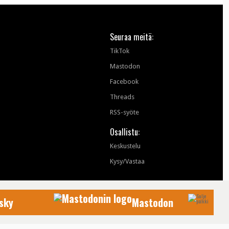
Seuraa meitä:
TikTok
Mastodon
Facebook
Threads
RSS-syöte
Osallistu:
Keskustelu
Kysy/Vastaa
sky
Mastodon