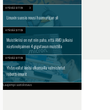
4 PÄIVÄÄ SITTEN
3
Linuxin suosio nousi haamurajan yli
4 PÄIVÄÄ SITTEN
Muistikriisi on nyt niin paha, että AMD julkaisi
näytönohjaimen 4 gigatavun muistilla
4 PÄIVÄÄ SITTEN
Yhdysvallat kielsi ulkomailla valmistetut
robotti-imurit
Laajempi uutislistaus