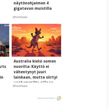
näytönohjaimen 4
gigatavun muistilla
AfterDawn
Australia kielsi somen
Arts
nuorilta: Käyttö ei
vähentynyt juuri
in
lainkaan, mutta siirtyi
vanhemmilta piiloon
AfterDawn
Powered by HIGH.FI