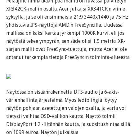
Pelaajille hinnakkaampaa mallia on luvassa päivitetyn
XR342CK-mallin osalta. Acer julkaisi XR341CK:n viime
syksyllä, ja se oli ensimmäisiä 21:9 3440x1440 ja 75 Hz
yhdistäviä IPS-näyttöjä AMD:n FreeSyncillä. Uudessa
mallissa on kaksi kertaa jyrkempi 1900R kurvi, eli jos
näytöstä tekee ympyrän, sen säde olisi 1,9 metriä. XR-
sarjan mallit ovat FreeSync-tuettuja, mutta Acer ei ole
antanut tarkempia tietoja FreeSyncin toiminta-alueesta.
Näytössä on sisäänrakennettu DTS-audio ja 6-axis-
värienhallintajärjestelmä. Myös lediblingiä löytyy
näytön pohjaan asetettujen valojen osalta, ja väriä voi
tietysti vaihtaa OSD-valikon kautta. Näyttö toimii
DisplayPort 1.2 -liitännän kautta, ja suositushintaa sillä
on 1099 euroa. Näytön julkaisua