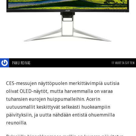
PANU ROIVAS
11 VUOTTA SITTEN
CES-messujen näyttöpuolen merkittävimpiä uutisia
olivat OLED-näytöt, mutta harvemmalla on varaa
tuhansien eurojen huippumalleihin. Acerin
uutuusmallit keskittyvät selkeästi huokeampiin
päivityksiin, ja uutta nähdään entistä ohuemmilla
reunoilla.