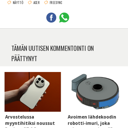
NÄYTTÖ
ACER
FREESYNC
TÄMÄN UUTISEN KOMMENTOINTI ON
PÄÄTTYNYT
Arvostelussa
Avoimen lähdekoodin
myyntihitiksi noussut
robotti-imuri, joka