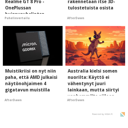
Realme GT 8 Pro -
rakennetaan itse 3D-
OnePlussan
tulostetuista osista
huippupuhelinten
AfterDawn
Puhelinvertailu
"perillinen"
Muistikriisi on nyt niin
Australia kielsi somen
paha, että AMD julkaisi
nuorilta: Käyttö ei
näytönohjaimen 4
vähentynyt juuri
gigatavun muistilla
lainkaan, mutta siirtyi
vanhemmilta piiloon
AfterDawn
AfterDawn
Powered by HIGH.FI