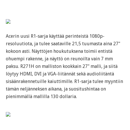
Acerin uusi R1-sarja käyttää perinteistä 1080p-
resoluutiota, ja tulee saataville 21,5 tuumasta aina 27"
kokoon asti. Näyttöjen houkutuksena toimii entistä
ohuempi rakenne, ja näyttö on reunoilta vain 7 mm
paksu. R271H on malliston kookkain 27" malli, ja siitä
löytyy HDMI, DVI ja VGA-liitännät sekä audioliitäntä
sisäänrakennetuille kaiuttimille. R1-sarja tulee myyntiin
tämän neljänneksen aikana, ja suositushintaa on
pienimmällä mallilla 130 dollaria.