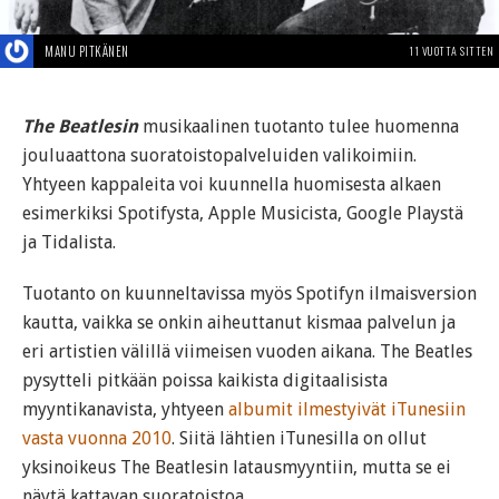
MANU PITKÄNEN
11 VUOTTA SITTEN
The Beatlesin
musikaalinen tuotanto tulee huomenna
jouluaattona suoratoistopalveluiden valikoimiin.
Yhtyeen kappaleita voi kuunnella huomisesta alkaen
esimerkiksi Spotifysta, Apple Musicista, Google Playstä
ja Tidalista.
Tuotanto on kuunneltavissa myös Spotifyn ilmaisversion
kautta, vaikka se onkin aiheuttanut kismaa palvelun ja
eri artistien välillä viimeisen vuoden aikana. The Beatles
pysytteli pitkään poissa kaikista digitaalisista
myyntikanavista, yhtyeen
albumit ilmestyivät iTunesiin
vasta vuonna 2010
. Siitä lähtien iTunesilla on ollut
yksinoikeus The Beatlesin latausmyyntiin, mutta se ei
näytä kattavan suoratoistoa.