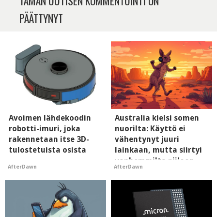
TÄMÄN UUTISEN KOMMENTOINTI ON
PÄÄTTYNYT
Avoimen lähdekoodin
Australia kielsi somen
robotti-imuri, joka
nuorilta: Käyttö ei
rakennetaan itse 3D-
vähentynyt juuri
tulostetuista osista
lainkaan, mutta siirtyi
vanhemmilta piiloon
AfterDawn
AfterDawn