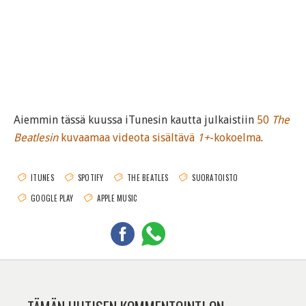
Aiemmin tässä kuussa iTunesin kautta julkaistiin
50
The
Beatlesin
kuvaamaa videota sisältävä
1+
-kokoelma
.
ITUNES
SPOTIFY
THE BEATLES
SUORATOISTO
GOOGLE PLAY
APPLE MUSIC