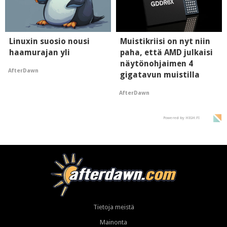
Linuxin suosio nousi
Muistikriisi on nyt niin
haamurajan yli
paha, että AMD julkaisi
näytönohjaimen 4
AfterDawn
gigatavun muistilla
AfterDawn
Powered by HIGH.FI
Tietoja meistä
Mainonta