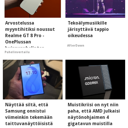
Arvostelussa
Tekoälymusiikille
myyntihitiksi noussut
järisyttävä tappio
Realme GT 8 Pro -
oikeudessa
OnePlussan
AfterDawn
huippupuhelinten
Puhelinvertailu
"perillinen"
Näyttää siltä, että
Muistikriisi on nyt niin
Samsung onnistui
paha, että AMD julkaisi
viimeinkin tekemään
näytönohjaimen 4
taittuvanäyttöisistä
gigatavun muistilla