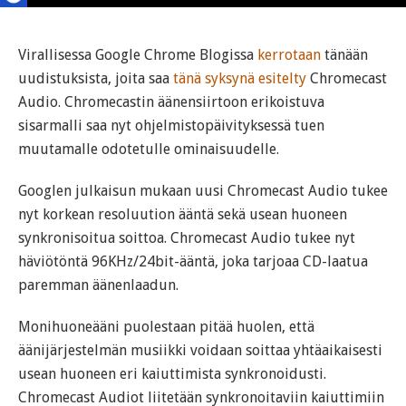
Virallisessa Google Chrome Blogissa
kerrotaan
tänään
uudistuksista, joita saa
tänä syksynä esitelty
Chromecast
Audio. Chromecastin äänensiirtoon erikoistuva
sisarmalli saa nyt ohjelmistopäivityksessä tuen
muutamalle odotetulle ominaisuudelle.
Googlen julkaisun mukaan uusi Chromecast Audio tukee
nyt korkean resoluution ääntä sekä usean huoneen
synkronisoitua soittoa. Chromecast Audio tukee nyt
häviötöntä 96KHz/24bit-ääntä, joka tarjoaa CD-laatua
paremman äänenlaadun.
Monihuoneääni puolestaan pitää huolen, että
äänijärjestelmän musiikki voidaan soittaa yhtäaikaisesti
usean huoneen eri kaiuttimista synkronoidusti.
Chromecast Audiot liitetään synkronoitaviin kaiuttimiin