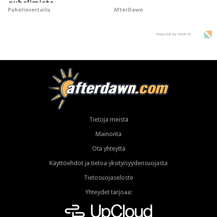
puhelimista
AfterDawn
Puhelinvertailu
supersuosittuja
Powered by HIGH.FI
Tietoja meistä
Mainonta
Ota yhteyttä
Käyttöehdot ja tietoa yksityisyydensuojasta
Tietosuojaseloste
Yhteydet tarjoaa: