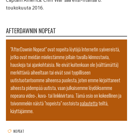
Captain America: Civil War saa ensi-iltansa 6.
toukokuuta 2016.
AFTERDAWNIN NOPEAT
"AfterDawnin Nopeat" ovat nopeita löytöjä Internetin syövereistä,
jotka ovat meidän mielestämme jollain tavalla kiinnostavia,
hauskoja tai ajankohtaisia. Ne eivät kuitenkaan ole (välttämättä)
merkittäviä aiheeltaan tai eivät sovi tyypilliseen
uutistuotantoomme aiheensa puolesta, joten emme kirjoittaneet
aiheesta pidempää uutista, vaan julkaisemme löydöksemme
nopeana video-, kuva- tai linkkivirtana. Tämä osio on kokeellinen ja
toivommekin näistä "nopeista" nostoista
palautetta
teiltä,
käyttäjämme.
NOPEAT