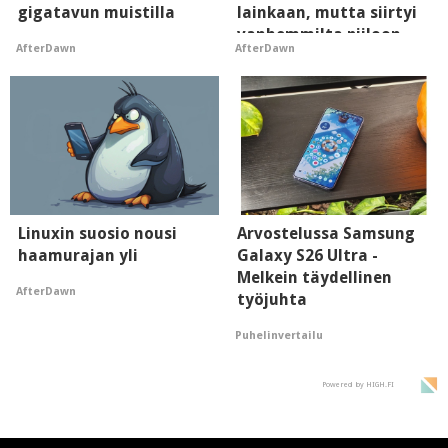
gigatavun muistilla
lainkaan, mutta siirtyi
vanhemmilta piiloon
AfterDawn
AfterDawn
Linuxin suosio nousi
Arvostelussa Samsung
haamurajan yli
Galaxy S26 Ultra -
Melkein täydellinen
AfterDawn
työjuhta
Puhelinvertailu
Powered by HIGH.FI