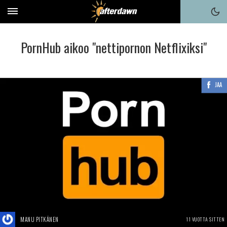
PornHub aikoo "nettipornon Netflixiksi"
JAA
MANU PITKÄNEN
11 VUOTTA SITTEN