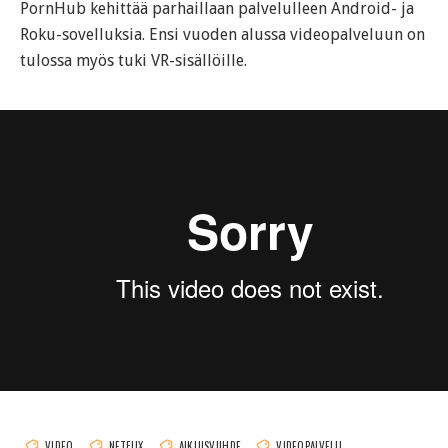
PornHub kehittää parhaillaan palvelulleen Android- ja
Roku-sovelluksia. Ensi vuoden alussa videopalveluun on
tulossa myös tuki VR-sisällöille.
VIDEO
NETFLIX
AIKUISVIIHDE
VIDEOPALVELU