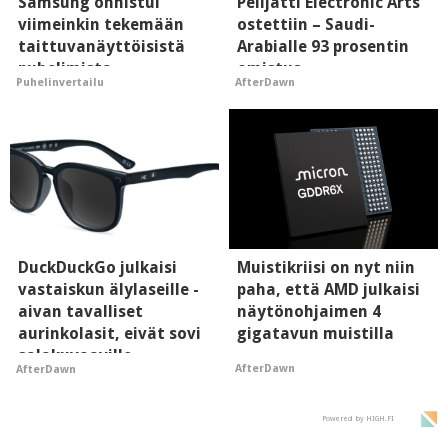
Samsung onnistui
Pelijätti Electronic Arts
viimeinkin tekemään
ostettiin – Saudi-
taittuvanäyttöisistä
Arabialle 93 prosentin
puhelimista
omistus
Puhelinvertailu
AfterDawn
supersuosittuja
DuckDuckGo julkaisi
Muistikriisi on nyt niin
vastaiskun älylaseille -
paha, että AMD julkaisi
aivan tavalliset
näytönohjaimen 4
aurinkolasit, eivät sovi
gigatavun muistilla
salakuvaaville
AfterDawn
AfterDawn
hyypiöille
Powered by HIGH.FI