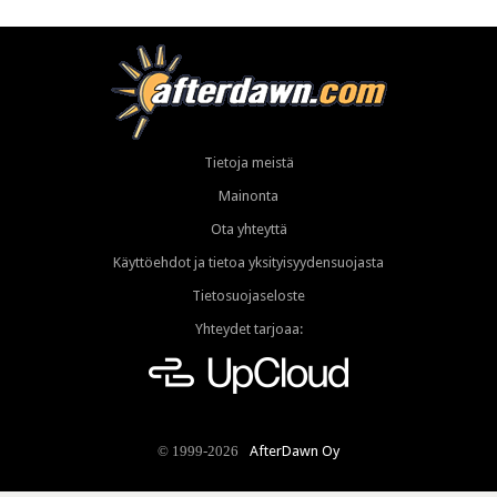
Tietoja meistä
Mainonta
Ota yhteyttä
Käyttöehdot ja tietoa yksityisyydensuojasta
Tietosuojaseloste
Yhteydet tarjoaa:
AfterDawn Oy
© 1999-2026