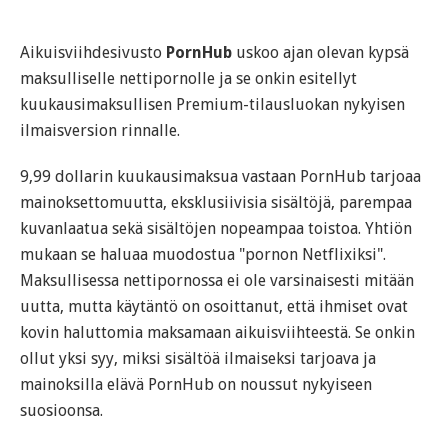
Aikuisviihdesivusto
PornHub
uskoo ajan olevan kypsä
maksulliselle nettipornolle ja se onkin esitellyt
kuukausimaksullisen Premium-tilausluokan nykyisen
ilmaisversion rinnalle.
9,99 dollarin kuukausimaksua vastaan PornHub tarjoaa
mainoksettomuutta, eksklusiivisia sisältöjä, parempaa
kuvanlaatua sekä sisältöjen nopeampaa toistoa. Yhtiön
mukaan se haluaa muodostua "pornon Netflixiksi".
Maksullisessa nettipornossa ei ole varsinaisesti mitään
uutta, mutta käytäntö on osoittanut, että ihmiset ovat
kovin haluttomia maksamaan aikuisviihteestä. Se onkin
ollut yksi syy, miksi sisältöä ilmaiseksi tarjoava ja
mainoksilla elävä PornHub on noussut nykyiseen
suosioonsa.