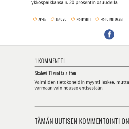
ykköspaikkansa n. 20 prosentin osuudella.
APPLE
LENOVO
PC-MYYNTI
PC-TOIMITUKSET
1 KOMMENTTI
Skalevi
11 vuotta sitten
Valmiiden tietokoneidin myynti laskee, mutt
varmaan vain nousee entisestään.
TÄMÄN UUTISEN KOMMENTOINTI ON