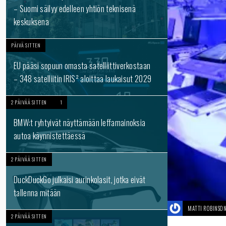
– Suomi säilyy edelleen yhtiön teknisenä
keskuksena
PÄIVÄ SITTEN
EU pääsi sopuun omasta satelliittiverkostaan
– 348 satelliitin IRIS² aloittaa laukaisut 2029
2 PÄIVÄÄ SITTEN
1
BMW:t ryhtyivät näyttämään leffamainoksia
autoa käynnistettäessä
2 PÄIVÄÄ SITTEN
DuckDuckGo julkaisi aurinkolasit, jotka eivät
tallenna mitään
MATTI ROBINSO
2 PÄIVÄÄ SITTEN