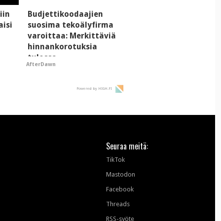
iin
Budjettikoodaajien
aisi
suosima tekoälyfirma
varoittaa: Merkittäviä
hinnankorotuksia
tulossa
AfterDawn
Powered by HIGH.FI
Seuraa meitä:
TikTok
Mastodon
Facebook
Threads
RSS-syöte