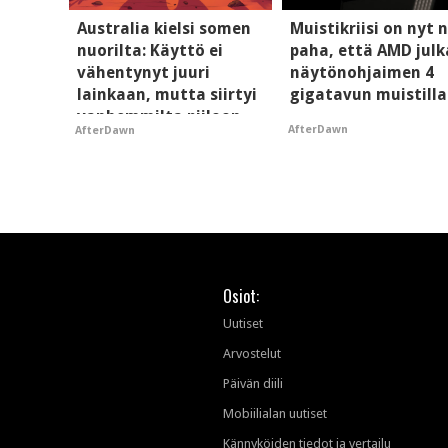
Australia kielsi somen
Muistikriisi on nyt n
nuorilta: Käyttö ei
paha, että AMD julk
vähentynyt juuri
näytönohjaimen 4
lainkaan, mutta siirtyi
gigatavun muistilla
vanhemmilta piiloon
AfterDawn
AfterDawn
Osiot:
Uutiset
Arvostelut
Päivän diili
Mobiilialan uutiset
Kännyköiden tiedot ja vertailu