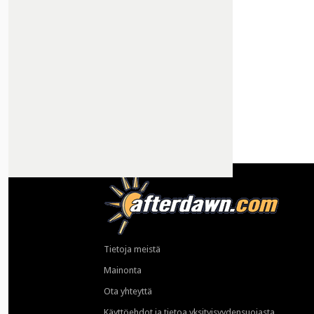
Tietoja meistä
Mainonta
Ota yhteyttä
Käyttöehdot ja tietoa yksityisyydensuojasta