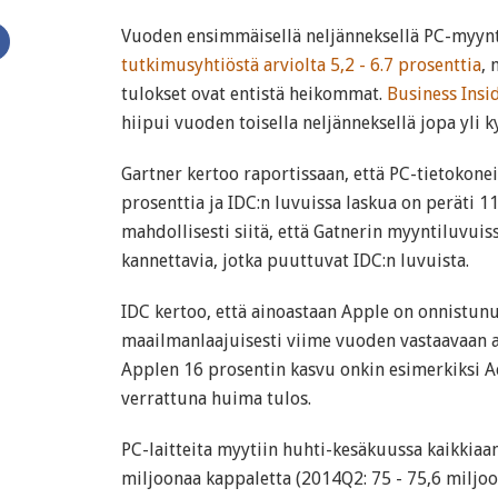
Vuoden ensimmäisellä neljänneksellä PC-myyn
tutkimusyhtiöstä arviolta 5,2 - 6.7 prosenttia
, 
tulokset ovat entistä heikommat.
Business Insi
hiipui vuoden toisella neljänneksellä jopa yli
Gartner kertoo raportissaan, että PC-tietokone
prosenttia ja IDC:n luvuissa laskua on peräti 11
mahdollisesti siitä, että Gatnerin myyntiluvuis
kannettavia, jotka puuttuvat IDC:n luvuista.
IDC kertoo, että ainoastaan Apple on onnistu
maailmanlaajuisesti viime vuoden vastaavaan a
Applen 16 prosentin kasvu onkin esimerkiksi A
verrattuna huima tulos.
PC-laitteita myytiin huhti-kesäkuussa kaikkiaan
miljoonaa kappaletta (2014Q2: 75 - 75,6 miljoon