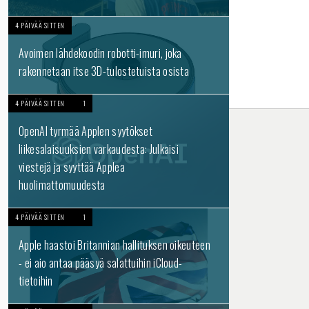
4 PÄIVÄÄ SITTEN
Avoimen lähdekoodin robotti-imuri, joka
rakennetaan itse 3D-tulostetuista osista
4 PÄIVÄÄ SITTEN
1
OpenAI tyrmää Applen syytökset
liikesalaisuuksien varkaudesta: Julkaisi
viestejä ja syyttää Applea
huolimattomuudesta
4 PÄIVÄÄ SITTEN
1
Apple haastoi Britannian hallituksen oikeuteen
- ei aio antaa pääsyä salattuihin iCloud-
tietoihin