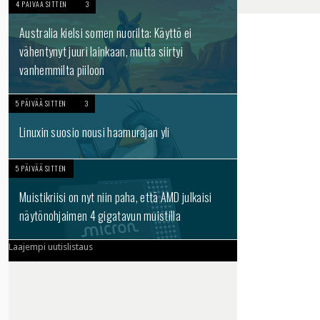
4 PÄIVÄÄ SITTEN
3
Australia kielsi somen nuorilta: Käyttö ei
vähentynyt juuri lainkaan, mutta siirtyi
vanhemmilta piiloon
5 PÄIVÄÄ SITTEN
3
Linuxin suosio nousi haamurajan yli
5 PÄIVÄÄ SITTEN
Muistikriisi on nyt niin paha, että AMD julkaisi
näytönohjaimen 4 gigatavun muistilla
Laajempi uutislistaus