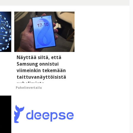
Näyttää siltä, että
Samsung onnistui
viimeinkin tekemään
taittuvanäyttöisistä
puhelimista
Puhelinvertailu
taa
supersuosittuja
an