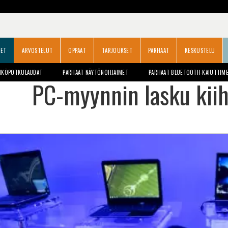
SET
ARVOSTELUT
OPPAAT
TARJOUKSET
PARHAAT
KESKUSTELU
HKÖPOTKULAUDAT
PARHAAT NÄYTÖNOHJAIMET
PARHAAT BLUETOOTH-KAIUTTIM
PC-myynnin lasku kiih