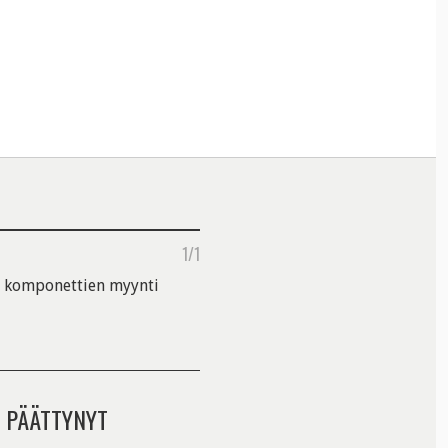
1/1
a komponettien myynti
 PÄÄTTYNYT