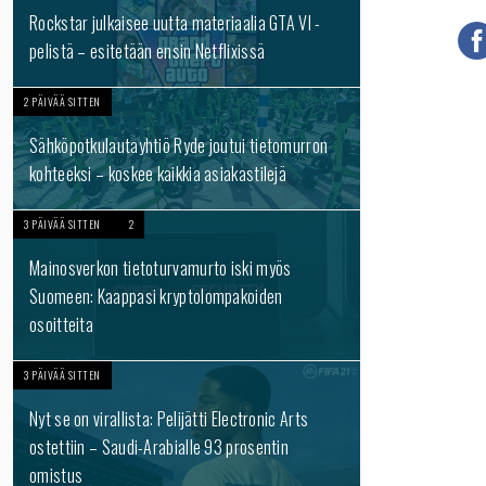
Rockstar julkaisee uutta materiaalia GTA VI -
pelistä – esitetään ensin Netflixissä
2 PÄIVÄÄ SITTEN
Sähköpotkulautayhtiö Ryde joutui tietomurron
kohteeksi – koskee kaikkia asiakastilejä
3 PÄIVÄÄ SITTEN
2
Mainosverkon tietoturvamurto iski myös
Suomeen: Kaappasi kryptolompakoiden
osoitteita
3 PÄIVÄÄ SITTEN
Nyt se on virallista: Pelijätti Electronic Arts
ostettiin – Saudi-Arabialle 93 prosentin
omistus