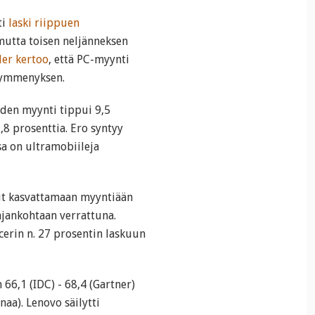
ti
laski riippuen
mutta toisen neljänneksen
der kertoo
, että PC-myynti
 kymmenyksen.
iden myynti tippui 9,5
,8 prosenttia. Ero syntyy
sa on ultramobiileja
nut kasvattamaan myyntiään
jankohtaan verrattuna.
cerin n. 27 prosentin laskuun
 66,1 (IDC) - 68,4 (Gartner)
aa). Lenovo säilytti