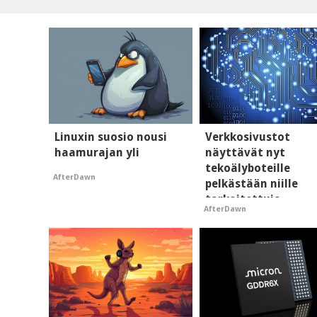
Linuxin suosio nousi
Verkkosivustot
haamurajan yli
näyttävät nyt
tekoälyboteille
AfterDawn
pelkästään niille
tarkoitettuja
AfterDawn
mainoksia - vaikut
tekoälyn mielikuva
brändistä