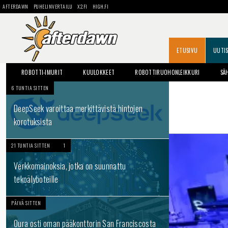
AFTERDAWN
PUHELINVERTAILU
X2.FI
HIGH.FI
ETUSIVU
UUTI
ROBOTTI-IMURIT
KUULOKKEET
ROBOTTIRUOHONLEIKKURI
SÄ
6 TUNTIA SITTEN
DeepSeek varoittaa merkittävistä hintojen
korotuksista
21 TUNTIA SITTEN
1
Verkkomainoksia, jotka on suunnattu
tekoälyboteille
PÄIVÄ SITTEN
Oura osti oman pääkonttorin San Franciscosta