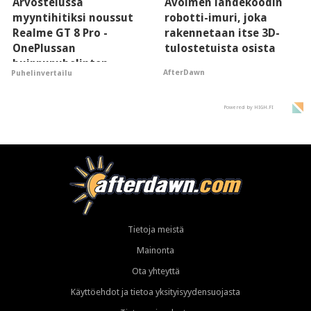
Arvostelussa
Avoimen lähdekoodin
myyntihitiksi noussut
robotti-imuri, joka
Realme GT 8 Pro -
rakennetaan itse 3D-
OnePlussan
tulostetuista osista
huippupuhelinten
AfterDawn
Puhelinvertailu
"perillinen"
Powered by HIGH.FI
Tietoja meistä
Mainonta
Ota yhteyttä
Käyttöehdot ja tietoa yksityisyydensuojasta