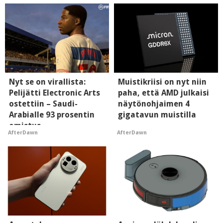
Nyt se on virallista:
Muistikriisi on nyt niin
Pelijätti Electronic Arts
paha, että AMD julkaisi
ostettiin – Saudi-
näytönohjaimen 4
Arabialle 93 prosentin
gigatavun muistilla
omistus
AfterDawn
AfterDawn