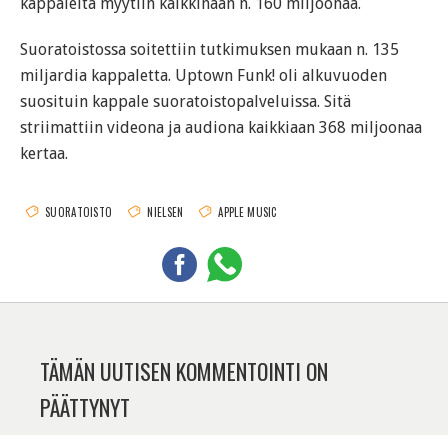
kappaleita myytiin kaikkinaan n. 160 miljoonaa.
Suoratoistossa soitettiin tutkimuksen mukaan n. 135
miljardia kappaletta. Uptown Funk! oli alkuvuoden
suosituin kappale suoratoistopalveluissa. Sitä
striimattiin videona ja audiona kaikkiaan 368 miljoonaa
kertaa.
SUORATOISTO
NIELSEN
APPLE MUSIC
TÄMÄN UUTISEN KOMMENTOINTI ON
PÄÄTTYNYT