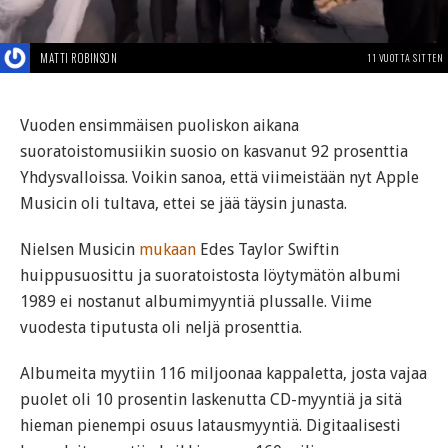
MATTI ROBINSON
11 VUOTTA SITTEN
Vuoden ensimmäisen puoliskon aikana
suoratoistomusiikin suosio on kasvanut 92 prosenttia
Yhdysvalloissa. Voikin sanoa, että viimeistään nyt Apple
Musicin oli tultava, ettei se jää täysin junasta.
Nielsen Musicin
mukaan
Edes Taylor Swiftin
huippusuosittu ja suoratoistosta löytymätön albumi
1989 ei nostanut albumimyyntiä plussalle. Viime
vuodesta tiputusta oli neljä prosenttia.
Albumeita myytiin 116 miljoonaa kappaletta, josta vajaa
puolet oli 10 prosentin laskenutta CD-myyntiä ja sitä
hieman pienempi osuus latausmyyntiä. Digitaalisesti