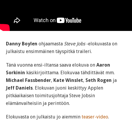
Danny Boylen
ohjaamasta
Steve Jobs
-elokuvasta on
julkaistu ensimmäinen täyspitkä traileri.
Tänä vuonna ensi-iltansa saava elokuva on
Aaron
Sorkinin
käsikirjoittama. Elokuvaa tähdittävät mm.
Michael Fassbender
,
Kate Winslet
,
Seth Rogen
ja
Jeff Daniels
. Elokuvan juoni keskittyy Applen
pitkäaikaisen toimitusjohtaja Steve Jobsin
elämänvaiheisiin ja perintöön.
Elokuvasta on julkaistu jo aiemmin
teaser-video
.