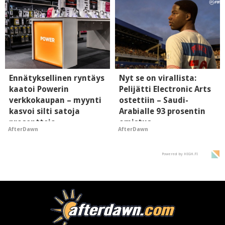
Ennätyksellinen ryntäys
Nyt se on virallista:
kaatoi Powerin
Pelijätti Electronic Arts
verkkokaupan – myynti
ostettiin – Saudi-
kasvoi silti satoja
Arabialle 93 prosentin
prosentteja
omistus
AfterDawn
AfterDawn
Powered by HIGH.FI