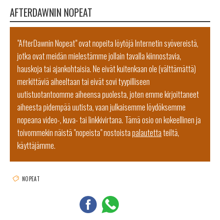
AFTERDAWNIN NOPEAT
"AfterDawnin Nopeat" ovat nopeita löytöjä Internetin syövereistä,
jotka ovat meidän mielestämme jollain tavalla kiinnostavia,
hauskoja tai ajankohtaisia. Ne eivät kuitenkaan ole (välttämättä)
merkittäviä aiheeltaan tai eivät sovi tyypilliseen
uutistuotantoomme aiheensa puolesta, joten emme kirjoittaneet
aiheesta pidempää uutista, vaan julkaisemme löydöksemme
nopeana video-, kuva- tai linkkivirtana. Tämä osio on kokeellinen ja
toivommekin näistä "nopeista" nostoista
palautetta
teiltä,
käyttäjämme.
NOPEAT