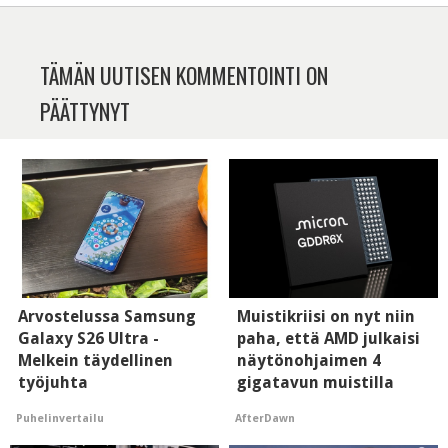
TÄMÄN UUTISEN KOMMENTOINTI ON
PÄÄTTYNYT
Arvostelussa Samsung
Muistikriisi on nyt niin
Galaxy S26 Ultra -
paha, että AMD julkaisi
Melkein täydellinen
näytönohjaimen 4
työjuhta
gigatavun muistilla
Puhelinvertailu
AfterDawn