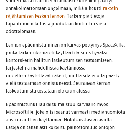
Valitettavasti Falcon 9:n laukaisu kuitenkin päättyi
ennakoimattomaan ongelmaan, mikä aiheutti
raketin
räjähtämisen kesken lennon
. Tarkempia tietoja
tapahtumien kulusta joudutaan kuitenkin vielä
odottelemaan.
Lennon epäonnistuminen on karvas pettymys SpaceX:lle,
jonka tarkoituksena oli käyttää tilaisuus hyväksi
kantoraketin hallitun laskeutumisen testaamiseen.
Järjestelmä mahdollistaa käytännössä
uudelleenkäytettävät raketit, mutta sitä ei olla päästy
vielä testaamaan onnistuneesti. Seuraavan kerran
laskeutumista testataan elokuun alussa.
Epäonnistunut laukaisu maistuu karvaalle myös
Microsoftille, joka olisi saanut varmasti mediahuomiota
austronauttien käyttämien HoloLens-lasien avulla.
Laseja on tähän asti kokeiltu painottomuuslentojen