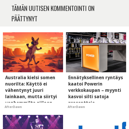
TÄMÄN UUTISEN KOMMENTOINTI ON
PÄÄTTYNYT
Australia kielsi somen
Ennätyksellinen ryntäys
nuorilta: Käyttö ei
kaatoi Powerin
vähentynyt juuri
verkkokaupan – myynti
lainkaan, mutta siirtyi
kasvoi silti satoja
vanhemmilta piiloon
prosentteja
AfterDawn
AfterDawn