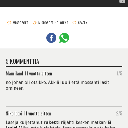
MICROSOFT
MICROSOFT HOLOLENS
SPACEX
5 KOMMENTTIA
Mauriland
11 vuotta sitten
1/5
no johan oli otsikko. Äkkiä luuli että mossahti lasit
omineen.
Nikonboxi
11 vuotta sitten
2/5
Laseja kuljettanut
raketti
räjähti kesken matkan!
Ei