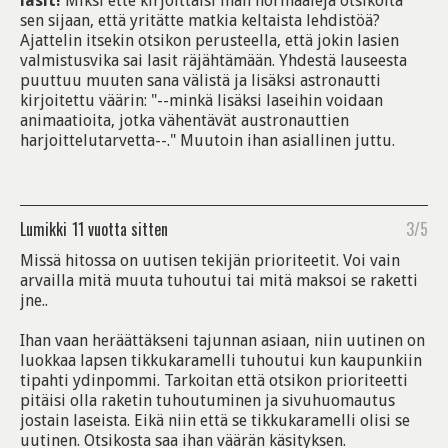
lasit!
Miksi ette kirjoittaisi ihan normaaleja otsikoita
sen sijaan, että yritätte matkia keltaista lehdistöä?
Ajattelin itsekin otsikon perusteella, että jokin lasien
valmistusvika sai lasit räjähtämään. Yhdestä lauseesta
puuttuu muuten sana välistä ja lisäksi astronautti
kirjoitettu väärin: "--minkä lisäksi laseihin voidaan
animaatioita, jotka vähentävät austronauttien
harjoittelutarvetta--." Muutoin ihan asiallinen juttu.
Lumikki
11 vuotta sitten
3/5
Missä hitossa on uutisen tekijän prioriteetit. Voi vain
arvailla mitä muuta tuhoutui tai mitä maksoi se raketti
jne..
Ihan vaan heräättäkseni tajunnan asiaan, niin uutinen on
luokkaa lapsen tikkukaramelli tuhoutui kun kaupunkiin
tipahti ydinpommi. Tarkoitan että otsikon prioriteetti
pitäisi olla raketin tuhoutuminen ja sivuhuomautus
jostain laseista. Eikä niin että se tikkukaramelli olisi se
uutinen. Otsikosta saa ihan väärän käsityksen.