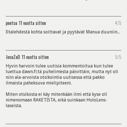
pentsu
11 vuotta sitten
4/5
Iltalehdestä kohta soittavat ja pyytävät Manua duuniin...
JesuZeD
11 vuotta sitten
5/5
Hyvin harvoin tulee uutisia kommentoitua kun tulee
luettua dawn.fi:tä puhelimesta päivittäin, mutta nyt oli
niin ala-arvoista otsikointia uutisessa että pakko
ilmaista paheksuva mielipiteeni.
Miten otsikosta ei käy mitenkään ilmi että kyse oli
nimenomaan RAKETISTA, eikä suinkaan HoloLens-
laseista.