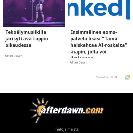
Tekoälymusiikille
Ensimmäinen eoms-
järisyttävä tappio
palvelu lisäsi "Tämä
oikeudessa
haiskahtaa AI-roskalta"
-napin, jolla voi
AfterDawn
ilmiantaa
AfterDawn
tekoälytauhkan
Powered by HIGH.FI
Tietoja meistä