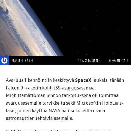
MANU PITKÄNEN
11 VUOTTA SITTEN
6 KOMMENTTIA
Avaruusliikennöintiin keskittyvä
SpaceX
laukaisi tänään
Falcon 9 -raketin kohti ISS-avaruusasemaa.
Miehittämättömän lennon tarkoituksena oli toimittaa
avaruusasemalle tarvikkeita sekä Microsoftin HoloLens-
lasit, joiden käyttöä NASA halusi kokeilla osana
astronauttien tehtäviä asemalla.