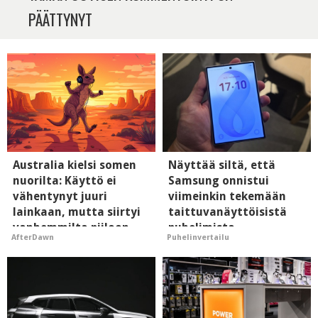
PÄÄTTYNYT
Australia kielsi somen
Näyttää siltä, että
nuorilta: Käyttö ei
Samsung onnistui
vähentynyt juuri
viimeinkin tekemään
lainkaan, mutta siirtyi
taittuvanäyttöisistä
vanhemmilta piiloon
puhelimista
AfterDawn
Puhelinvertailu
supersuosittuja