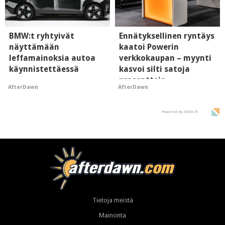
BMW:t ryhtyivät
Ennätyksellinen ryntäys
näyttämään
kaatoi Powerin
leffamainoksia autoa
verkkokaupan – myynti
käynnistettäessä
kasvoi silti satoja
prosentteja
AfterDawn
AfterDawn
Powered by HIGH.FI
Tietoja meistä
Mainonta