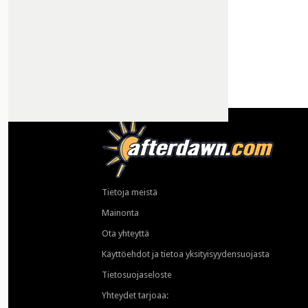
Tietoja meistä
Mainonta
Ota yhteyttä
Käyttöehdot ja tietoa yksityisyydensuojasta
Tietosuojaseloste
Yhteydet tarjoaa: