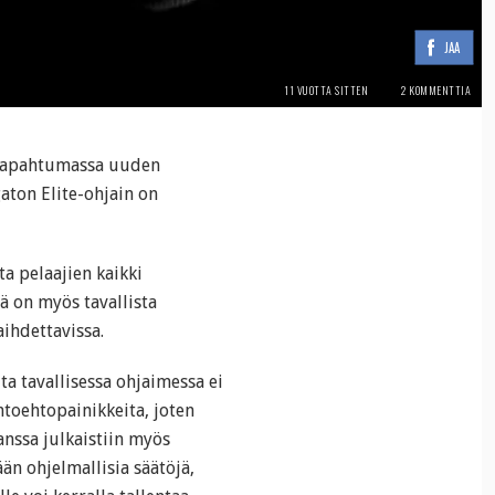
JAA
11 VUOTTA SITTEN
2 KOMMENTTIA
-tapahtumassa uuden
aton Elite-ohjain on
ta pelaajien kaikki
ä on myös tavallista
aihdettavissa.
ta tavallisessa ohjaimessa ei
htoehtopainikkeita, joten
anssa julkaistiin myös
än ohjelmallisia säätöjä,