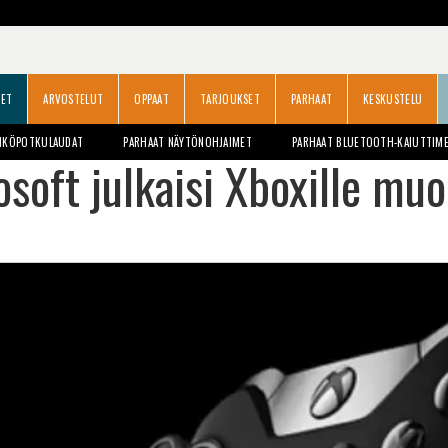
SET
ARVOSTELUT
OPPAAT
TARJOUKSET
PARHAAT
KESKUSTELU
HKÖPOTKULAUDAT
PARHAAT NÄYTÖNOHJAIMET
PARHAAT BLUETOOTH-KAIUTTIM
osoft julkaisi Xboxille mu