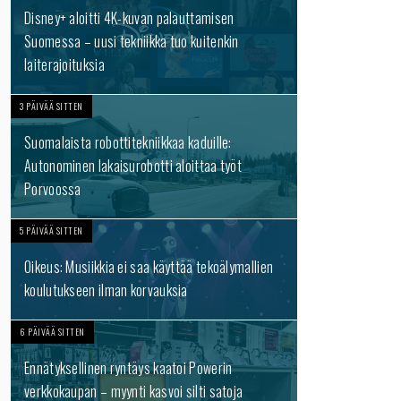
Disney+ aloitti 4K-kuvan palauttamisen
Suomessa – uusi tekniikka tuo kuitenkin
laiterajoituksia
3 PÄIVÄÄ SITTEN
Suomalaista robottitekniikkaa kaduille:
Autonominen lakaisurobotti aloittaa työt
Porvoossa
5 PÄIVÄÄ SITTEN
Oikeus: Musiikkia ei saa käyttää tekoälymallien
koulutukseen ilman korvauksia
6 PÄIVÄÄ SITTEN
Ennätyksellinen ryntäys kaatoi Powerin
verkkokaupan – myynti kasvoi silti satoja