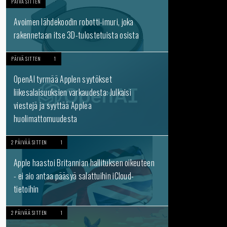
PÄIVÄ SITTEN
Avoimen lähdekoodin robotti-imuri, joka
rakennetaan itse 3D-tulostetuista osista
PÄIVÄ SITTEN
1
OpenAI tyrmää Applen syytökset
liikesalaisuuksien varkaudesta: Julkaisi
viestejä ja syyttää Applea
huolimattomuudesta
2 PÄIVÄÄ SITTEN
1
Apple haastoi Britannian hallituksen oikeuteen
- ei aio antaa pääsyä salattuihin iCloud-
tietoihin
2 PÄIVÄÄ SITTEN
1