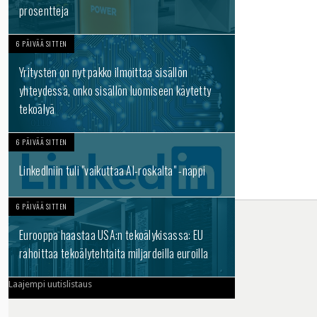
prosentteja
6 PÄIVÄÄ SITTEN
Yritysten on nyt pakko ilmoittaa sisällön
yhteydessä, onko sisällön luomiseen käytetty
tekoälyä
6 PÄIVÄÄ SITTEN
LinkedIniin tuli "vaikuttaa AI-roskalta" -nappi
6 PÄIVÄÄ SITTEN
Eurooppa haastaa USA:n tekoälykisassa: EU
rahoittaa tekoälytehtaita miljardeilla euroilla
Laajempi uutislistaus