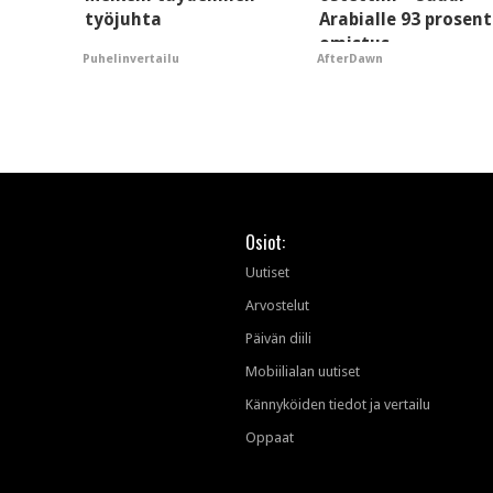
työjuhta
Arabialle 93 prosent
omistus
Puhelinvertailu
AfterDawn
Osiot:
Uutiset
Arvostelut
Päivän diili
Mobiilialan uutiset
Kännyköiden tiedot ja vertailu
Oppaat