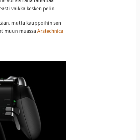
le voi kerralla tallentaa
easti vaikka kesken pelin.
mitään, mutta kauppoihin sen
tivat muun muassa
Arstechnica