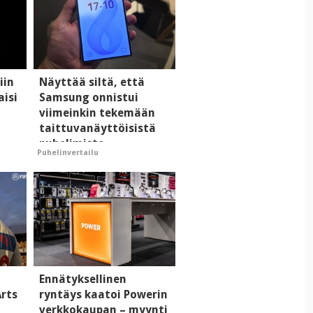
iin
Näyttää siltä, että
aisi
Samsung onnistui
viimeinkin tekemään
taittuvanäyttöisistä
puhelimista
Puhelinvertailu
supersuosittuja
Ennätyksellinen
Arts
ryntäys kaatoi Powerin
verkkokaupan – myynti