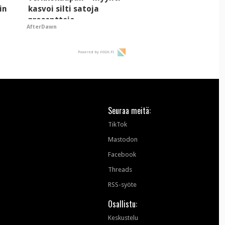
in
kasvoi silti satoja
prosentteja
AfterDawn
Powered by HIGH.FI
Seuraa meitä:
TikTok
Mastodon
Facebook
Threads
RSS-syöte
Osallistu:
Keskustelu