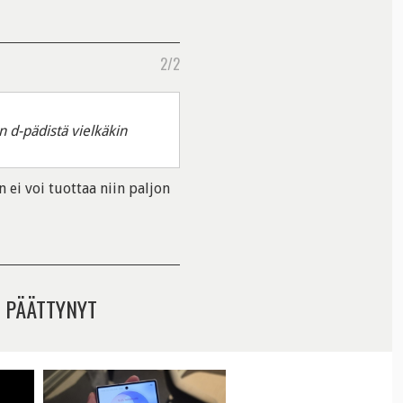
2/2
n d-pädistä vielkäkin
 ei voi tuottaa niin paljon
 PÄÄTTYNYT