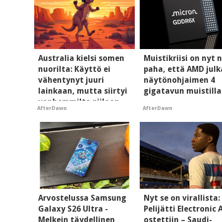
Australia kielsi somen
Muistikriisi on nyt n
nuorilta: Käyttö ei
paha, että AMD julk
vähentynyt juuri
näytönohjaimen 4
lainkaan, mutta siirtyi
gigatavun muistilla
vanhemmilta piiloon
AfterDawn
AfterDawn
Arvostelussa Samsung
Nyt se on virallista:
Galaxy S26 Ultra -
Pelijätti Electronic 
Melkein täydellinen
ostettiin – Saudi-