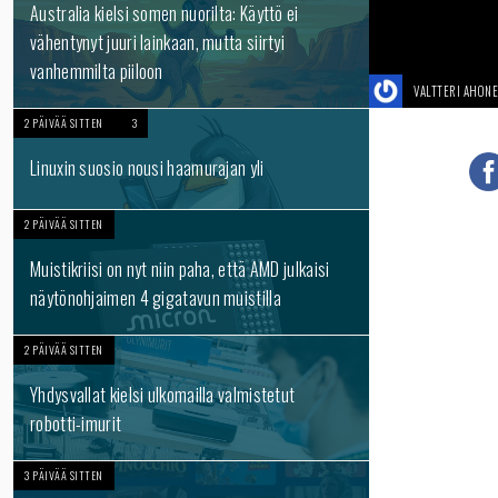
Australia kielsi somen nuorilta: Käyttö ei
vähentynyt juuri lainkaan, mutta siirtyi
vanhemmilta piiloon
VALTTERI AHON
2 PÄIVÄÄ SITTEN
3
Linuxin suosio nousi haamurajan yli
2 PÄIVÄÄ SITTEN
Muistikriisi on nyt niin paha, että AMD julkaisi
näytönohjaimen 4 gigatavun muistilla
2 PÄIVÄÄ SITTEN
Yhdysvallat kielsi ulkomailla valmistetut
robotti-imurit
3 PÄIVÄÄ SITTEN