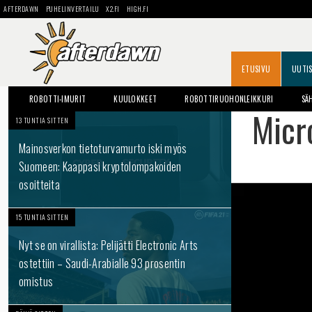
AFTERDAWN
PUHELINVERTAILU
X2.FI
HIGH.FI
ETUSIVU
UUTI
ROBOTTI-IMURIT
KUULOKKEET
ROBOTTIRUOHONLEIKKURI
SÄ
Micr
13 TUNTIA SITTEN
Mainosverkon tietoturvamurto iski myös
Suomeen: Kaappasi kryptolompakoiden
osoitteita
15 TUNTIA SITTEN
Nyt se on virallista: Pelijätti Electronic Arts
ostettiin – Saudi-Arabialle 93 prosentin
omistus