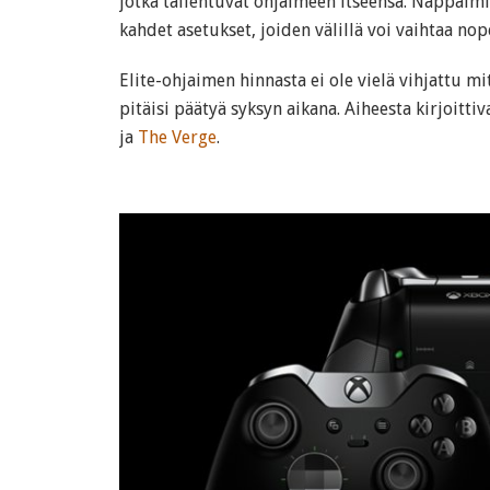
jotka tallentuvat ohjaimeen itseensä. Näppäimil
kahdet asetukset, joiden välillä voi vaihtaa nop
Elite-ohjaimen hinnasta ei ole vielä vihjattu 
pitäisi päätyä syksyn aikana. Aiheesta kirjoit
ja
The Verge
.