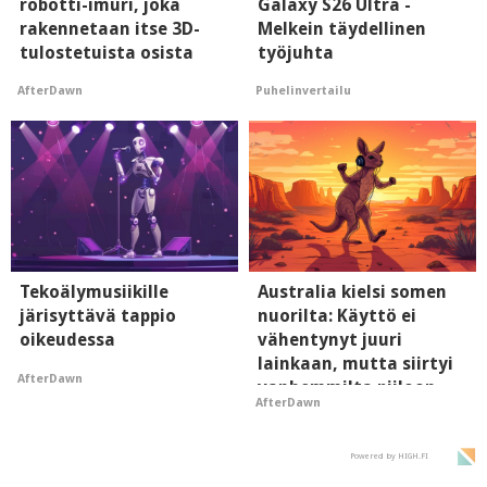
robotti-imuri, joka
Galaxy S26 Ultra -
rakennetaan itse 3D-
Melkein täydellinen
tulostetuista osista
työjuhta
AfterDawn
Puhelinvertailu
Tekoälymusiikille
Australia kielsi somen
järisyttävä tappio
nuorilta: Käyttö ei
oikeudessa
vähentynyt juuri
lainkaan, mutta siirtyi
AfterDawn
vanhemmilta piiloon
AfterDawn
Powered by HIGH.FI