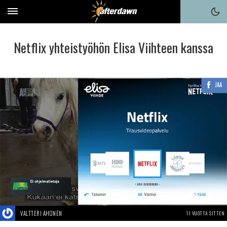
Netflix yhteistyöhön Elisa Viihteen kanssa
JAA
VALTTERI AHONEN
11 VUOTTA SITTEN