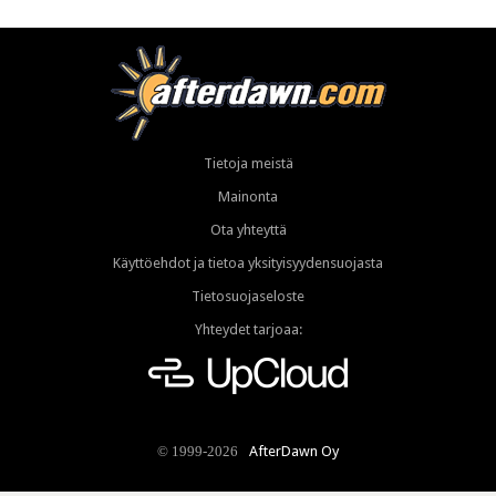
Tietoja meistä
Mainonta
Ota yhteyttä
Käyttöehdot ja tietoa yksityisyydensuojasta
Tietosuojaseloste
Yhteydet tarjoaa:
AfterDawn Oy
© 1999-2026