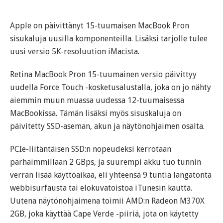
Apple on päivittänyt 15-tuumaisen MacBook Pron
sisukaluja uusilla komponenteilla. Lisäksi tarjolle tulee
uusi versio 5K-resoluution iMacista.
Retina MacBook Pron 15-tuumainen versio päivittyy
uudella Force Touch -kosketusalustalla, joka on jo nähty
aiemmin muun muassa uudessa 12-tuumaisessa
MacBookissa. Tämän lisäksi myös sisuskaluja on
päivitetty SSD-aseman, akun ja näytönohjaimen osalta.
PCIe-liitäntäisen SSD:n nopeudeksi kerrotaan
parhaimmillaan 2 GBps, ja suurempi akku tuo tunnin
verran lisää käyttöaikaa, eli yhteensä 9 tuntia langatonta
webbisurfausta tai elokuvatoistoa iTunesin kautta.
Uutena näytönohjaimena toimii AMD:n Radeon M370X
2GB, joka käyttää Cape Verde -piiriä, jota on käytetty