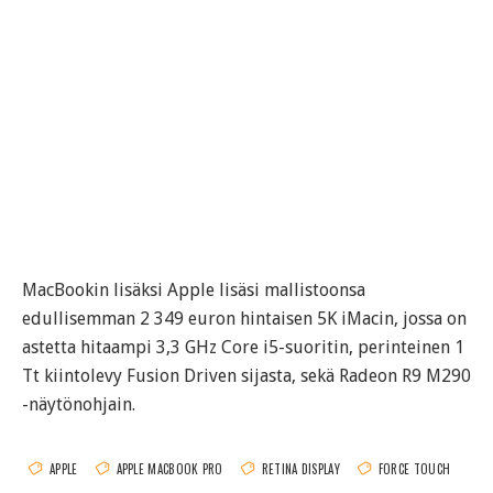
MacBookin lisäksi Apple lisäsi mallistoonsa
edullisemman 2 349 euron hintaisen 5K iMacin, jossa on
astetta hitaampi 3,3 GHz Core i5-suoritin, perinteinen 1
Tt kiintolevy Fusion Driven sijasta, sekä Radeon R9 M290
-näytönohjain.
APPLE
APPLE MACBOOK PRO
RETINA DISPLAY
FORCE TOUCH