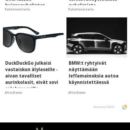
huippupuhelinten
puhelimista
Puhelinvertailu
Puhelinvertailu
"perillinen"
supersuosittuja
DuckDuckGo julkaisi
BMW:t ryhtyivät
vastaiskun älylaseille -
näyttämään
aivan tavalliset
leffamainoksia autoa
aurinkolasit, eivät sovi
käynnistettäessä
salakuvaaville
AfterDawn
AfterDawn
hyypiöille
Powered by HIGH.FI