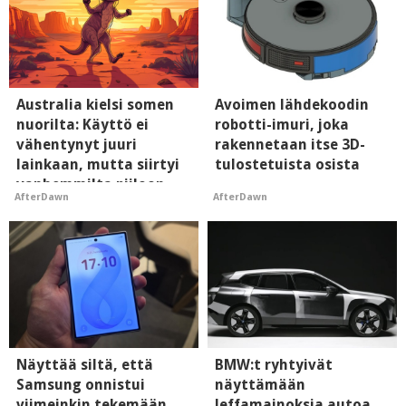
Australia kielsi somen
Avoimen lähdekoodin
nuorilta: Käyttö ei
robotti-imuri, joka
vähentynyt juuri
rakennetaan itse 3D-
lainkaan, mutta siirtyi
tulostetuista osista
vanhemmilta piiloon
AfterDawn
AfterDawn
Näyttää siltä, että
BMW:t ryhtyivät
Samsung onnistui
näyttämään
viimeinkin tekemään
leffamainoksia autoa