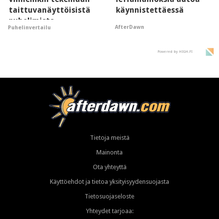
taittuvanäyttöisistä
käynnistettäessä
puhelimista
AfterDawn
Puhelinvertailu
supersuosittuja
Powered by HIGH.FI
Tietoja meistä
Mainonta
Ota yhteyttä
Käyttöehdot ja tietoa yksityisyydensuojasta
Tietosuojaseloste
Yhteydet tarjoaa: