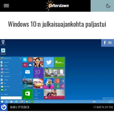
Windows 10:n julkaisuajankohta paljastui
JAA
MANU PITKÄNEN
11 VUOTTA SITTEN