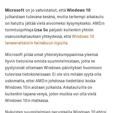
Microsoft
on jo vahvistanut, että
Windows 10
julkaistaan tulevana kesänä, mutta tarkempi aikataulu
on haluttu jättää vielä aivoimeksi kysymykseksi. AMD:n
toimitusjohtaja
Lisa Su
paljasti kuitenkin yhtiön
osavuosikatsauksen yhteydessä, että
Windows 10
lanseerattaisiin heinäkuun lopulla
.
Microsoft pitää omat yhteistykumppaninsa yleensä
hyvin tietoisina omista suunnitelmistaan, jotta ne
pystyisivät ottamaan Windows-päivitykset huomioon
tulevissa tietokoneissaan. Ei ole siis mitään syytä olla
uskomatta, ettei AMD:n johdossa tiedettäisi koska
Windows 10:n aiotaan julkaista. Aikatauluilla on
kuitenkin tapana venyä, joten mutkia voi olla vielä
Windows 10:n matkassa.
Nykyisten suunnitelmien perusteella Windows 10 ehtisi