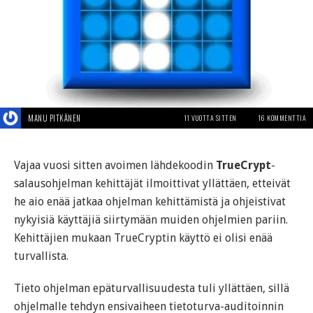
MANU PITKÄNEN
11 VUOTTA SITTEN
16 KOMMENTTIA
Vajaa vuosi sitten avoimen lähdekoodin
TrueCrypt
-
salausohjelman kehittäjät ilmoittivat yllättäen, etteivät
he aio enää jatkaa ohjelman kehittämistä ja ohjeistivat
nykyisiä käyttäjiä siirtymään muiden ohjelmien pariin.
Kehittäjien mukaan TrueCryptin käyttö ei olisi enää
turvallista.
Tieto ohjelman epäturvallisuudesta tuli yllättäen, sillä
ohjelmalle tehdyn ensivaiheen tietoturva-auditoinnin