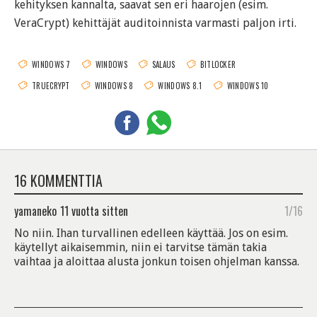
kehityksen kannalta, saavat sen eri haarojen (esim.
VeraCrypt) kehittäjät auditoinnista varmasti paljon irti.
WINDOWS 7
WINDOWS
SALAUS
BITLOCKER
TRUECRYPT
WINDOWS 8
WINDOWS 8.1
WINDOWS 10
16 KOMMENTTIA
yamaneko
11 vuotta sitten
1/16
No niin. Ihan turvallinen edelleen käyttää. Jos on esim.
käytellyt aikaisemmin, niin ei tarvitse tämän takia
vaihtaa ja aloittaa alusta jonkun toisen ohjelman kanssa.