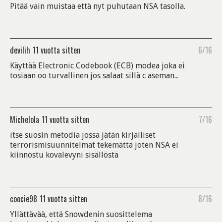
Pitää vain muistaa että nyt puhutaan NSA tasolla.
devilih
11 vuotta sitten
6/16
Käyttää Electronic Codebook (ECB) modea joka ei
tosiaan oo turvallinen jos salaat sillä c aseman...
Michelola
11 vuotta sitten
7/16
itse suosin metodia jossa jätän kirjalliset
terrorismisuunnitelmat tekemättä joten NSA ei
kiinnostu kovalevyni sisällöstä
coocie98
11 vuotta sitten
8/16
Yllättävää, että Snowdenin suosittelema