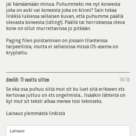
jäi hämäämään minua. Puhummeko me nyt koneesta
joka on auki vai koneesta joka on kiinni? Sain tokaa
linkkiä lukiessa sellaisen kuvan, että puhumme päällä
olevasta koneesta (idling!). Päällä tai horroksessa oleva
kone on ollut murrettavissa jo pitkään.
Paging filen poistaminen on jossain tilanteissa
tarpeellista, mutta ei sellaisissa missä OS-asema on
kryptattu.
devilih
11 vuotta sitten
14/16
Se eka osa puhuu siitä mut sit ku luet sitä erikseen xts
kertovaa juttuu on xts ongelmista... lisääkin lähteitä on
kyl mut sit teksti alkaa menee tosi tekniseks.
Lainaus ylemmästä linkistä
Lainaus: