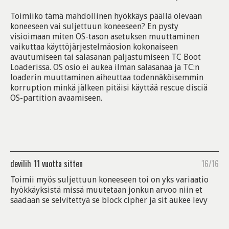
Toimiiko tämä mahdollinen hyökkäys päällä olevaan
koneeseen vai suljettuun koneeseen? En pysty
visioimaan miten OS-tason asetuksen muuttaminen
vaikuttaa käyttöjärjestelmäosion kokonaiseen
avautumiseen tai salasanan paljastumiseen TC Boot
Loaderissa. OS osio ei aukea ilman salasanaa ja TC:n
loaderin muuttaminen aiheuttaa todennäköisemmin
korruption minkä jälkeen pitäisi käyttää rescue disciä
OS-partition avaamiseen.
devilih
11 vuotta sitten
16/16
Toimii myös suljettuun koneeseen toi on yks variaatio
hyökkäyksistä missä muutetaan jonkun arvoo niin et
saadaan se selvitettyä se block cipher ja sit aukee levy