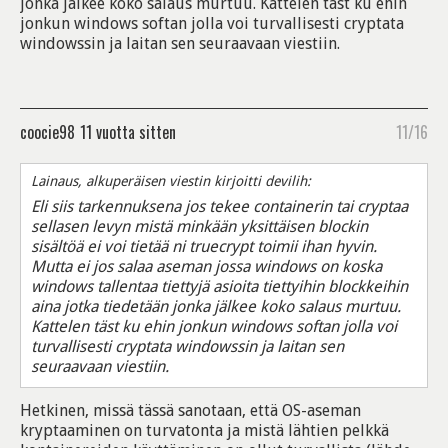
jonka jälkee koko salaus murtuu. Kattelen täst ku ehin
jonkun windows softan jolla voi turvallisesti cryptata
windowssin ja laitan sen seuraavaan viestiin.
coocie98
11 vuotta sitten
11/16
Lainaus, alkuperäisen viestin kirjoitti devilih:
Eli siis tarkennuksena jos tekee containerin tai cryptaa
sellasen levyn mistä minkään yksittäisen blockin
sisältöä ei voi tietää ni truecrypt toimii ihan hyvin.
Mutta ei jos salaa aseman jossa windows on koska
windows tallentaa tiettyjä asioita tiettyihin blockkeihin
aina jotka tiedetään jonka jälkee koko salaus murtuu.
Kattelen täst ku ehin jonkun windows softan jolla voi
turvallisesti cryptata windowssin ja laitan sen
seuraavaan viestiin.
Hetkinen, missä tässä sanotaan, että OS-aseman
kryptaaminen on turvatonta ja mistä lähtien pelkkä