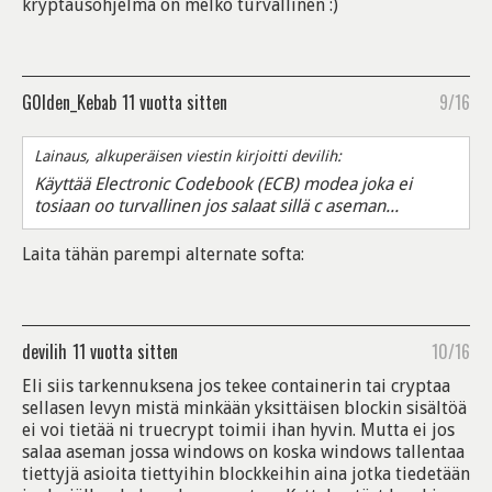
kryptausohjelma on melko turvallinen :)
G0lden_Kebab
11 vuotta sitten
9/16
Lainaus, alkuperäisen viestin kirjoitti devilih:
Käyttää Electronic Codebook (ECB) modea joka ei
tosiaan oo turvallinen jos salaat sillä c aseman...
Laita tähän parempi alternate softa:
devilih
11 vuotta sitten
10/16
Eli siis tarkennuksena jos tekee containerin tai cryptaa
sellasen levyn mistä minkään yksittäisen blockin sisältöä
ei voi tietää ni truecrypt toimii ihan hyvin. Mutta ei jos
salaa aseman jossa windows on koska windows tallentaa
tiettyjä asioita tiettyihin blockkeihin aina jotka tiedetään