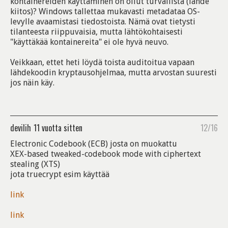
kontainereiden käyttäminen on ollut turvallista (lähde
kiitos)? Windows tallettaa mukavasti metadataa OS-
levylle avaamistasi tiedostoista. Nämä ovat tietysti
tilanteesta riippuvaisia, mutta lähtökohtaisesti
"käyttäkää kontainereita" ei ole hyvä neuvo.
Veikkaan, ettet heti löydä toista auditoitua vapaan
lähdekoodin kryptausohjelmaa, mutta arvostan suuresti
jos näin käy.
devilih
11 vuotta sitten
12/16
Electronic Codebook (ECB) josta on muokattu
XEX-based tweaked-codebook mode with ciphertext
stealing (XTS)
jota truecrypt esim käyttää
link
link