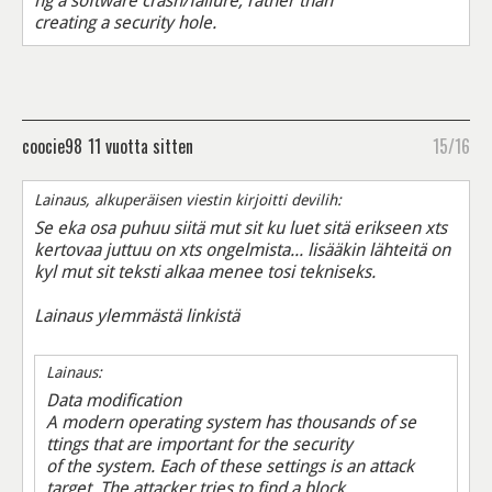
ng a software crash/failure, rather than
creating a security hole.
coocie98
11 vuotta sitten
15/16
Lainaus, alkuperäisen viestin kirjoitti devilih:
Se eka osa puhuu siitä mut sit ku luet sitä erikseen xts
kertovaa juttuu on xts ongelmista... lisääkin lähteitä on
kyl mut sit teksti alkaa menee tosi tekniseks.
Lainaus ylemmästä linkistä
Lainaus:
Data modification
A modern operating system has thousands of se
ttings that are important for the security
of the system. Each of these settings is an attack
target. The attacker tries to find a block