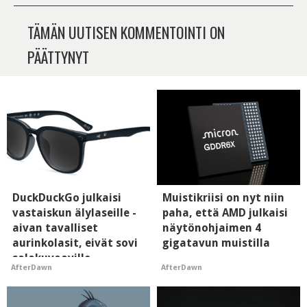
TÄMÄN UUTISEN KOMMENTOINTI ON
PÄÄTTYNYT
DuckDuckGo julkaisi
Muistikriisi on nyt niin
vastaiskun älylaseille -
paha, että AMD julkaisi
aivan tavalliset
näytönohjaimen 4
aurinkolasit, eivät sovi
gigatavun muistilla
salakuvaaville
AfterDawn
AfterDawn
hyypiöille