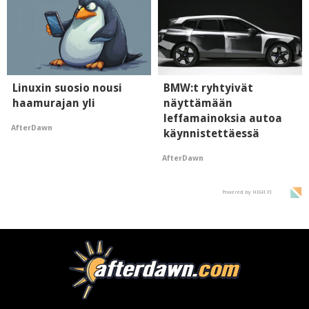
Linuxin suosio nousi
BMW:t ryhtyivät
haamurajan yli
näyttämään
leffamainoksia autoa
AfterDawn
käynnistettäessä
AfterDawn
Powered by HIGH.FI