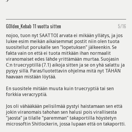
:P
G0lden_Kebab
11 vuotta sitten
5/16
nojoo, tuon nyt SAATTOI arvata ei mikään yllätys, ja jos
lukee esim meikän aikaisemmat postit niin olen tuota
suositellut porukalle sen "lopetuksen" jälkeenkin. Se
fakta vain on että ei tuota mitkään ihan normaalit
viranomaiset edes lähde yrittämään murtaa. Suojasin
C:n truecryptillä (7.1) aikoja sitten ja se on yhä salattu ja
pysyy sillä. Paras/luotettavin ohjelma mitä nyt TÄHÄN
haavaan mistään löytää.
En suositele mitään muuta kuin truecryptiä tai sen
forkkia veracryptiä.
Jos oli vähääkään pelisilmää pystyi haistamaan sen että
jokin viranomais tahohan sen halusi pois virallisesta
"jaosta" ja tilalle "paremman" takaportilla höystetyn
microsoftin Shitlockerin, jossa lupaan että on takaportti.