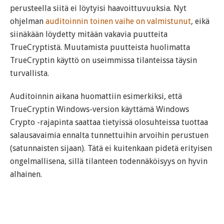
perusteella siitä ei löytyisi haavoittuvuuksia. Nyt
ohjelman
auditoinnin toinen vaihe on valmistunut
, eikä
siinäkään löydetty mitään vakavia puutteita
TrueCryptistä. Muutamista puutteista huolimatta
TrueCryptin käyttö on useimmissa tilanteissa täysin
turvallista.
Auditoinnin aikana huomattiin esimerkiksi, että
TrueCryptin Windows-version käyttämä Windows
Crypto -rajapinta saattaa tietyissä olosuhteissa tuottaa
salausavaimia ennalta tunnettuihin arvoihin perustuen
(satunnaisten sijaan). Tätä ei kuitenkaan pidetä erityisen
ongelmallisena, sillä tilanteen todennäköisyys on hyvin
alhainen.