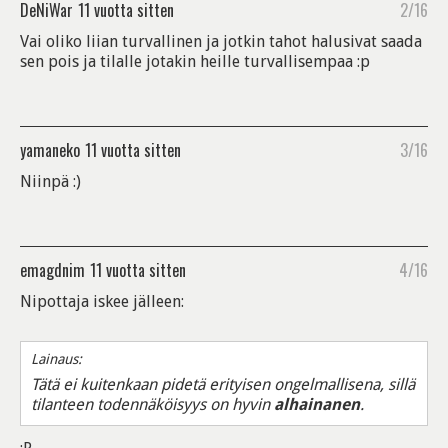
DeNiWar
11 vuotta sitten
2/16
Vai oliko liian turvallinen ja jotkin tahot halusivat saada
sen pois ja tilalle jotakin heille turvallisempaa :p
yamaneko
11 vuotta sitten
3/16
Niinpä :)
emagdnim
11 vuotta sitten
4/16
Nipottaja iskee jälleen:
Lainaus:
Tätä ei kuitenkaan pidetä erityisen ongelmallisena, sillä
tilanteen todennäköisyys on hyvin
alhainanen
.