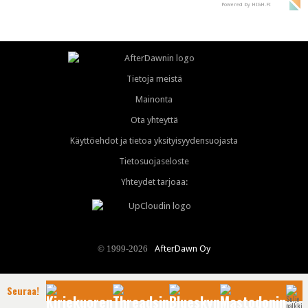
Powered by HIGH.FI
Tietoja meistä
Mainonta
Ota yhteyttä
Käyttöehdot ja tietoa yksityisyydensuojasta
Tietosuojaseloste
Yhteydet tarjoaa:
AfterDawn Oy
© 1999-2026
Seuraa!