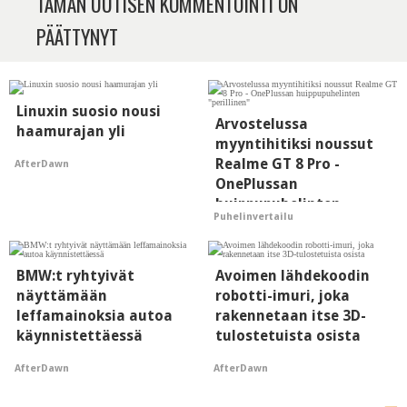
TÄMÄN UUTISEN KOMMENTOINTI ON
PÄÄTTYNYT
Linuxin suosio nousi
Arvostelussa
haamurajan yli
myyntihitiksi noussut
Realme GT 8 Pro -
AfterDawn
OnePlussan
huippupuhelinten
Puhelinvertailu
"perillinen"
BMW:t ryhtyivät
Avoimen lähdekoodin
näyttämään
robotti-imuri, joka
leffamainoksia autoa
rakennetaan itse 3D-
käynnistettäessä
tulostetuista osista
AfterDawn
AfterDawn