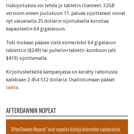
lisäsijoituksia voi tehdä jo tabletin tilanneet. 32GB
versioon ennen joulukuun 11. päivää sijoittaneet voivat
nyt vaivaisella 25 dollarin sijoituksella korottaa
kapasiteetin 64 gigatavuun.
Toki mukaan pääsee vielä esimerkiksi 64 gigatavun
tablettiin ($249) tai puhelin+tabletti-komboon (alk
$419) sijoittamalla.
Kirjoitushetkellä kampanjassa on kerätty rahoitusta
kaikkiaan 2 454 532 dollaria. Osallistumaan pääset
täältä
.
AFTERDAWNIN NOPEAT
"AfterDawnin Nopeat" ovat nopeita löytöjä Internetin syövereistä,