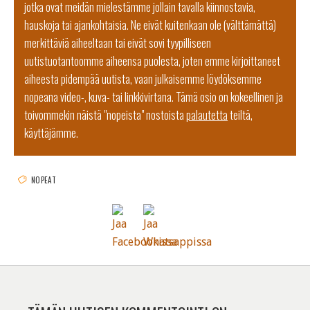
jotka ovat meidän mielestämme jollain tavalla kiinnostavia,
hauskoja tai ajankohtaisia. Ne eivät kuitenkaan ole (välttämättä)
merkittäviä aiheeltaan tai eivät sovi tyypilliseen
uutistuotantoomme aiheensa puolesta, joten emme kirjoittaneet
aiheesta pidempää uutista, vaan julkaisemme löydöksemme
nopeana video-, kuva- tai linkkivirtana. Tämä osio on kokeellinen ja
toivommekin näistä "nopeista" nostoista
palautetta
teiltä,
käyttäjämme.
NOPEAT