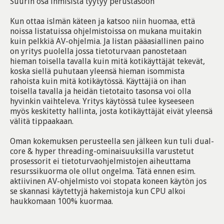
Suurin osa ihmisistä tyytyy perustasoon
Kun ottaa islmän käteen ja katsoo niin huomaa, että
noissa listatuissa ohjelmistoissa on mukana muitakin
kuin pelkkiä AV-ohjelmia. Ja listan pääasiallinen paino
on yritys puolella jossa tietoturvaan panostetaan
hieman toisella tavalla kuin mitä kotikäyttäjät tekevät,
koska siellä puhutaan yleensä hieman isommista
rahoista kuin mitä kotikäytössä. Käyttäjiä on ihan
toisella tavalla ja heidän tietotaito tasonsa voi olla
hyvinkin vaihteleva. Yritys käytössä tulee kyseeseen
myös keskitetty hallinta, josta kotikäyttäjät eivät yleensä
välitä tippaakaan.
Oman kokemuksen perusteella sen jälkeen kun tuli dual-
core & hyper threading-ominaisuuksilla varustetut
prosessorit ei tietoturvaohjelmistojen aiheuttama
resurssikuorma ole ollut ongelma. Tätä ennen esim.
aktiivinen AV-ohjelmisto voi stopata koneen käytön jos
se skannasi käytettyjä hakemistoja kun CPU alkoi
haukkomaan 100% kuormaa.