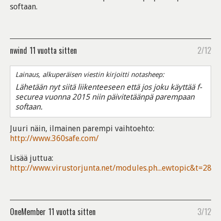
softaan.
nwind
11 vuotta sitten
2/12
Lainaus, alkuperäisen viestin kirjoitti notasheep:
Lähetään nyt siitä liikenteeseen että jos joku käyttää f-
securea vuonna 2015 niin päivitetäänpä parempaan
softaan.
Juuri näin, ilmainen parempi vaihtoehto:
http://www.360safe.com/
Lisää juttua:
http://www.virustorjunta.net/modules.ph...ewtopic&t=283
OneMember
11 vuotta sitten
3/12