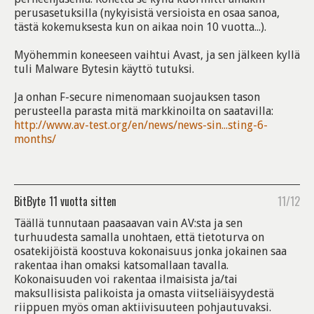
perusasetuksilla (nykyisistä versioista en osaa sanoa,
tästä kokemuksesta kun on aikaa noin 10 vuotta...).
Myöhemmin koneeseen vaihtui Avast, ja sen jälkeen kyllä
tuli Malware Bytesin käyttö tutuksi.
Ja onhan F-secure nimenomaan suojauksen tason
perusteella parasta mitä markkinoilta on saatavilla:
http://www.av-test.org/en/news/news-sin...sting-6-
months/
BitByte
11 vuotta sitten
11/12
Täällä tunnutaan paasaavan vain AV:sta ja sen
turhuudesta samalla unohtaen, että tietoturva on
osatekijöistä koostuva kokonaisuus jonka jokainen saa
rakentaa ihan omaksi katsomallaan tavalla.
Kokonaisuuden voi rakentaa ilmaisista ja/tai
maksullisista palikoista ja omasta viitseliäisyydestä
riippuen myös oman aktiivisuuteen pohjautuvaksi.