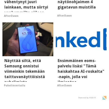
vähentynyt juuri
näytönohjaimen 4
lainkaan, mutta siirtyi
gigatavun muistilla
vanhemmilta piiloon
AfterDawn
AfterDawn
Näyttää siltä, että
Ensimmäinen eoms-
Samsung onnistui
palvelu lisäsi "Tämä
viimeinkin tekemään
haiskahtaa AI-roskalta"
taittuvanäyttöisistä
-napin, jolla voi
puhelimista
ilmiantaa
Puhelinvertailu
AfterDawn
supersuosittuja
tekoälytauhkan
Powered by HIGH.FI