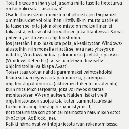
Toisille taas on ihan yksi ja sama millä tasolla tietoturva
on tai onko sitä "laisinkaan".
Osalle ihmisistä ne ilmaisten ohjelmistojen tarjoamat
ominaisuudet voi olla ihan riittäviäkin, mutta osalle ei.
Ja taasen se, että jokin ohjelmisto on maksullinen ei
takaa sitä, että se olisi turvallinen joka tilanteessa. Sama
pätee myös ilmaisiin ohjelmistoihin.
Jos jätetään linux laskuista pois ja keskitytään Windows-
alustoihin niin monelle riittää se, että nettiyhteys on
natattu, Windows hoitaa palomuurin ja ehkä jopa AV:n
(Windows Defender) tai se hoidetaan ilmaisella
ohjelmistolla (vaikkapa Avast).
Toiset taas voivat nähdä paremmaksi vaihtoehdoksi
lisätä sekaan myös rautapalomuuria, parempaa
ohjelmistopalomuuria (aktiivinen liikenteen valvonta)
kuin mitä MS:n tarjoama, joka voi myös sisältää
monitasoisen AV-suojauksen. Näiden lisäksi vielä
ohjelmistotason suojauksia kuten sammuttaa/estää
turhien lisäohjelmistojen käynnistymiset,
nettiselaimissa scriptien tai mainosten näkymisen estot
(NoScript, AdBlock, jne).
Kaikki nämä ovat valintoja tietoturvan rakentamisessa.