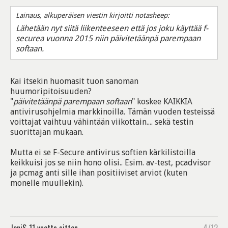
Lainaus, alkuperäisen viestin kirjoitti notasheep:
Lähetään nyt siitä liikenteeseen että jos joku käyttää f-
securea vuonna 2015 niin päivitetäänpä parempaan
softaan.
Kai itsekin huomasit tuon sanoman
huumoripitoisuuden?
"
päivitetäänpä parempaan softaan
" koskee KAIKKIA
antivirusohjelmia markkinoilla. Tämän vuoden testeissä
voittajat vaihtuu vähintään viikottain.... sekä testin
suorittajan mukaan.
Mutta ei se F-Secure antivirus softien kärkilistoilla
keikkuisi jos se niin hono olisi.. Esim. av-test, pcadvisor
ja pcmag anti sille ihan positiiviset arviot (kuten
monelle muullekin).