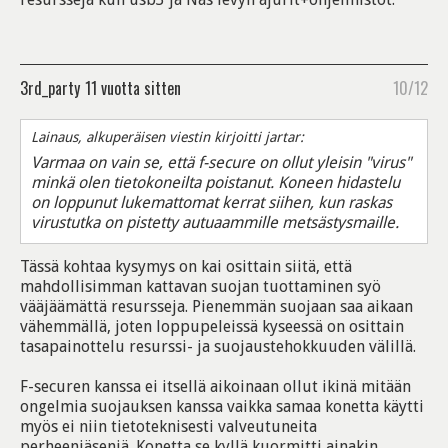
3rd_party
11 vuotta sitten
10/12
Lainaus, alkuperäisen viestin kirjoitti jartar:
Varmaa on vain se, että f-secure on ollut yleisin "virus"
minkä olen tietokoneilta poistanut. Koneen hidastelu
on loppunut lukemattomat kerrat siihen, kun raskas
virustutka on pistetty autuaammille metsästysmaille.
Tässä kohtaa kysymys on kai osittain siitä, että
mahdollisimman kattavan suojan tuottaminen syö
vääjäämättä resursseja. Pienemmän suojaan saa aikaan
vähemmällä, joten loppupeleissä kyseessä on osittain
tasapainottelu resurssi- ja suojaustehokkuuden välillä.
F-securen kanssa ei itsellä aikoinaan ollut ikinä mitään
ongelmia suojauksen kanssa vaikka samaa konetta käytti
myös ei niin tietoteknisesti valveutuneita
perheenjäseniä. Konetta se kyllä kuormitti ainakin