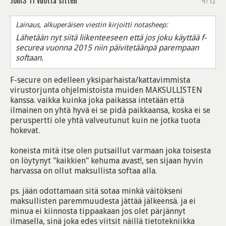
JoniS
11 vuotta sitten
4/12
Lainaus, alkuperäisen viestin kirjoitti notasheep:
Lähetään nyt siitä liikenteeseen että jos joku käyttää f-
securea vuonna 2015 niin päivitetäänpä parempaan
softaan.
F-secure on edelleen yksiparhaista/kattavimmista
virustorjunta ohjelmistoista muiden MAKSULLISTEN
kanssa. vaikka kuinka joka paikassa intetään että
ilmainen on yhtä hyvä ei se pidä paikkaansa, koska ei se
peruspertti ole yhtä valveutunut kuin ne jotka tuota
hokevat.
koneista mitä itse olen putsaillut varmaan joka toisesta
on löytynyt "kaikkien" kehuma avast!, sen sijaan hyvin
harvassa on ollut maksullista softaa alla.
ps. jään odottamaan sitä sotaa minkä väitökseni
maksullisten paremmuudesta jättää jälkeensä. ja ei
minua ei kiinnosta tippaakaan jos olet pärjännyt
ilmasella, sinä joka edes viitsit näillä tietotekniikka