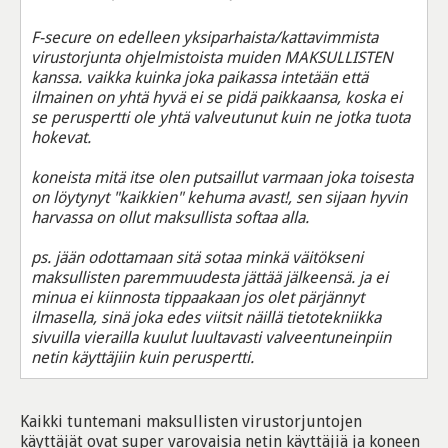
F-secure on edelleen yksiparhaista/kattavimmista
virustorjunta ohjelmistoista muiden MAKSULLISTEN
kanssa. vaikka kuinka joka paikassa intetään että
ilmainen on yhtä hyvä ei se pidä paikkaansa, koska ei
se peruspertti ole yhtä valveutunut kuin ne jotka tuota
hokevat.
koneista mitä itse olen putsaillut varmaan joka toisesta
on löytynyt "kaikkien" kehuma avast!, sen sijaan hyvin
harvassa on ollut maksullista softaa alla.
ps. jään odottamaan sitä sotaa minkä väitökseni
maksullisten paremmuudesta jättää jälkeensä. ja ei
minua ei kiinnosta tippaakaan jos olet pärjännyt
ilmasella, sinä joka edes viitsit näillä tietotekniikka
sivuilla vierailla kuulut luultavasti valveentuneinpiin
netin käyttäjiin kuin peruspertti.
Kaikki tuntemani maksullisten virustorjuntojen
käyttäjät ovat super varovaisia netin käyttäjiä ja koneen