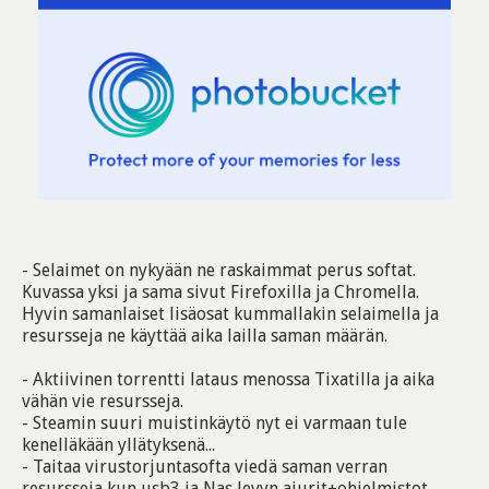
- Selaimet on nykyään ne raskaimmat perus softat.
Kuvassa yksi ja sama sivut Firefoxilla ja Chromella.
Hyvin samanlaiset lisäosat kummallakin selaimella ja
resursseja ne käyttää aika lailla saman määrän.
- Aktiivinen torrentti lataus menossa Tixatilla ja aika
vähän vie resursseja.
- Steamin suuri muistinkäytö nyt ei varmaan tule
kenelläkään yllätyksenä...
- Taitaa virustorjuntasofta viedä saman verran
resursseja kun usb3 ja Nas levyn ajurit+ohjelmistot.