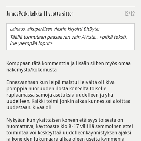
JamesPotkukelkka
11 vuotta sitten
12/12
Lainaus, alkuperäisen viestin kirjoitti BitByte:
Täällä tunnutaan paasaavan vain AV:sta.. <pitkä teksti,
lue ylempää loput>
Komppaan tätä kommenttia ja lisään siihen myös omaa
näkemystä/kokemusta.
Ennesvanhaan kun leipä maistui leivältä oli kiva
pomppia nuoruuden ilosta koneelta toiselle
räpläämässä samoja asetuksia uudelleen ja yhä
uudelleen. Kaikki toimi jonkin aikaa kunnes sai aloittaa
uudestaan. Kivaa oli..
Nykyään kun yksittäisen koneen etäisyys toisesta on
huomattava, käyttöaste klo 8-17 välillä semmoinen ettei
toimintaa voi keskeyttää uudelleenkäynnistyksen ajaksi
ja koneiden lukumäärä alkaa oleen useita kymmeniä