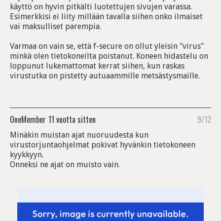
käyttö on hyvin pitkälti luotettujen sivujen varassa.
Esimerkkisi ei liity millään tavalla siihen onko ilmaiset
vai maksulliset parempia.
Varmaa on vain se, että f-secure on ollut yleisin "virus"
minkä olen tietokoneilta poistanut. Koneen hidastelu on
loppunut lukemattomat kerrat siihen, kun raskas
virustutka on pistetty autuaammille metsästysmaille.
OneMember
11 vuotta sitten
9/12
Minäkin muistan ajat nuoruudesta kun
virustorjuntaohjelmat pokivat hyvänkin tietokoneen
kyykkyyn.
Onneksi ne ajat on muisto vain.