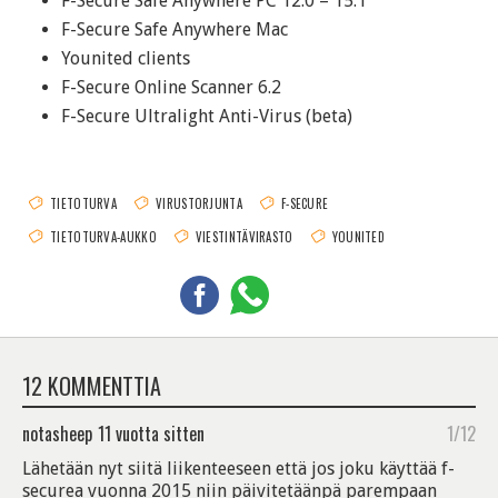
F-Secure Safe Anywhere PC 12.0 – 15.1
F-Secure Safe Anywhere Mac
Younited clients
F-Secure Online Scanner 6.2
F-Secure Ultralight Anti-Virus (beta)
TIETOTURVA
VIRUSTORJUNTA
F-SECURE
TIETOTURVA-AUKKO
VIESTINTÄVIRASTO
YOUNITED
12 KOMMENTTIA
notasheep
11 vuotta sitten
1/12
Lähetään nyt siitä liikenteeseen että jos joku käyttää f-
securea vuonna 2015 niin päivitetäänpä parempaan