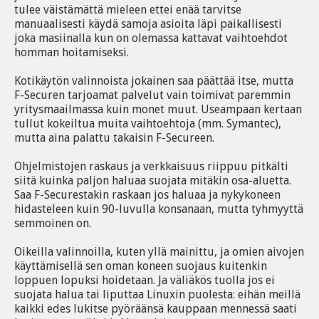
tulee väistämättä mieleen ettei enää tarvitse
manuaalisesti käydä samoja asioita läpi paikallisesti
joka masiinalla kun on olemassa kattavat vaihtoehdot
homman hoitamiseksi.
Kotikäytön valinnoista jokainen saa päättää itse, mutta
F-Securen tarjoamat palvelut vain toimivat paremmin
yritysmaailmassa kuin monet muut. Useampaan kertaan
tullut kokeiltua muita vaihtoehtoja (mm. Symantec),
mutta aina palattu takaisin F-Secureen.
Ohjelmistojen raskaus ja verkkaisuus riippuu pitkälti
siitä kuinka paljon haluaa suojata mitäkin osa-aluetta.
Saa F-Securestakin raskaan jos haluaa ja nykykoneen
hidasteleen kuin 90-luvulla konsanaan, mutta tyhmyyttä
semmoinen on.
Oikeilla valinnoilla, kuten yllä mainittu, ja omien aivojen
käyttämisellä sen oman koneen suojaus kuitenkin
loppuen lopuksi hoidetaan. Ja väliäkös tuolla jos ei
suojata halua tai liputtaa Linuxin puolesta: eihän meillä
kaikki edes lukitse pyöräänsä kauppaan mennessä saati