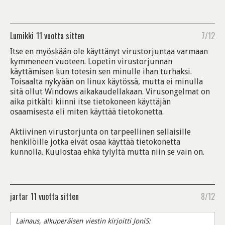
Lumikki
11 vuotta sitten
7/12
Itse en myöskään ole käyttänyt virustorjuntaa varmaan
kymmeneen vuoteen. Lopetin virustorjunnan
käyttämisen kun totesin sen minulle ihan turhaksi.
Toisaalta nykyään on linux käytössä, mutta ei minulla
sitä ollut Windows aikakaudellakaan. Virusongelmat on
aika pitkälti kiinni itse tietokoneen käyttäjän
osaamisesta eli miten käyttää tietokonetta.
Aktiivinen virustorjunta on tarpeellinen sellaisille
henkilöille jotka eivät osaa käyttää tietokonetta
kunnolla. Kuulostaa ehkä tylyltä mutta niin se vain on.
jartar
11 vuotta sitten
8/12
Lainaus, alkuperäisen viestin kirjoitti JoniS: