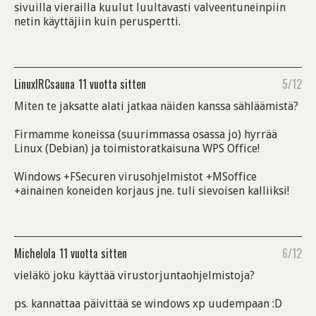
sivuilla vierailla kuulut luultavasti valveentuneinpiin
netin käyttäjiin kuin peruspertti.
LinuxIRCsauna
11 vuotta sitten
5/12
Miten te jaksatte alati jatkaa näiden kanssa sähläämistä?
Firmamme koneissa (suurimmassa osassa jo) hyrrää
Linux (Debian) ja toimistoratkaisuna WPS Office!
Windows +FSecuren virusohjelmistot +MSoffice
+ainainen koneiden korjaus jne. tuli sievoisen kalliiksi!
Michelola
11 vuotta sitten
6/12
vieläkö joku käyttää virustorjuntaohjelmistoja?
ps. kannattaa päivittää se windows xp uudempaan :D