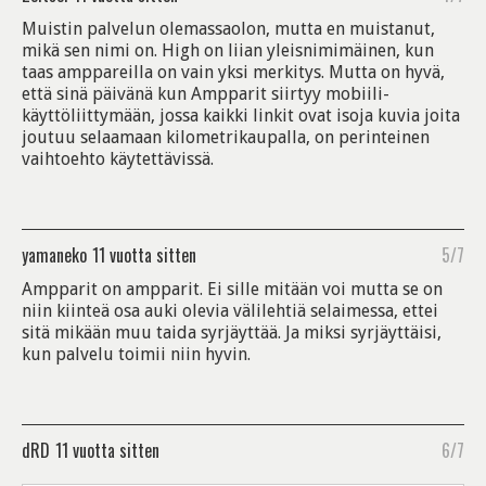
Muistin palvelun olemassaolon, mutta en muistanut,
mikä sen nimi on. High on liian yleisnimimäinen, kun
taas amppareilla on vain yksi merkitys. Mutta on hyvä,
että sinä päivänä kun Ampparit siirtyy mobiili-
käyttöliittymään, jossa kaikki linkit ovat isoja kuvia joita
joutuu selaamaan kilometrikaupalla, on perinteinen
vaihtoehto käytettävissä.
yamaneko
11 vuotta sitten
5/7
Ampparit on ampparit. Ei sille mitään voi mutta se on
niin kiinteä osa auki olevia välilehtiä selaimessa, ettei
sitä mikään muu taida syrjäyttää. Ja miksi syrjäyttäisi,
kun palvelu toimii niin hyvin.
dRD
11 vuotta sitten
6/7