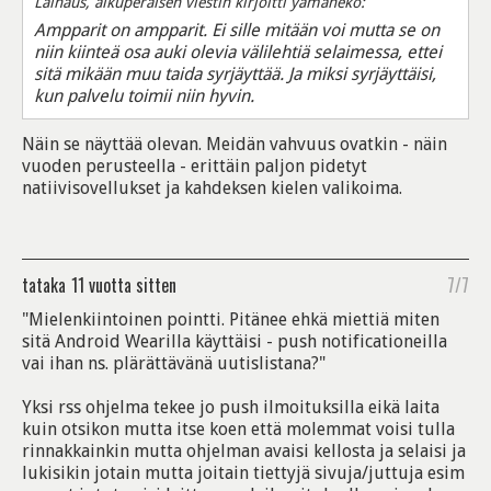
Lainaus, alkuperäisen viestin kirjoitti yamaneko:
Ampparit on ampparit. Ei sille mitään voi mutta se on
niin kiinteä osa auki olevia välilehtiä selaimessa, ettei
sitä mikään muu taida syrjäyttää. Ja miksi syrjäyttäisi,
kun palvelu toimii niin hyvin.
Näin se näyttää olevan. Meidän vahvuus ovatkin - näin
vuoden perusteella - erittäin paljon pidetyt
natiivisovellukset ja kahdeksen kielen valikoima.
tataka
11 vuotta sitten
7/7
"Mielenkiintoinen pointti. Pitänee ehkä miettiä miten
sitä Android Wearilla käyttäisi - push notificationeilla
vai ihan ns. plärättävänä uutislistana?"
Yksi rss ohjelma tekee jo push ilmoituksilla eikä laita
kuin otsikon mutta itse koen että molemmat voisi tulla
rinnakkainkin mutta ohjelman avaisi kellosta ja selaisi ja
lukisikin jotain mutta joitain tiettyjä sivuja/juttuja esim