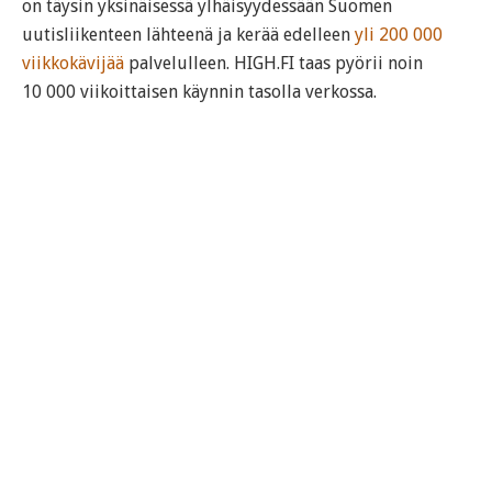
on täysin yksinäisessä ylhäisyydessään Suomen
uutisliikenteen lähteenä ja kerää edelleen
yli 200 000
viikkokävijää
palvelulleen. HIGH.FI taas pyörii noin
10 000 viikoittaisen käynnin tasolla verkossa.