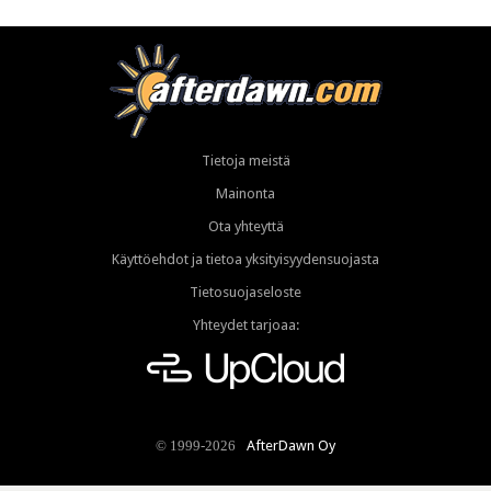
Tietoja meistä
Mainonta
Ota yhteyttä
Käyttöehdot ja tietoa yksityisyydensuojasta
Tietosuojaseloste
Yhteydet tarjoaa:
AfterDawn Oy
© 1999-2026