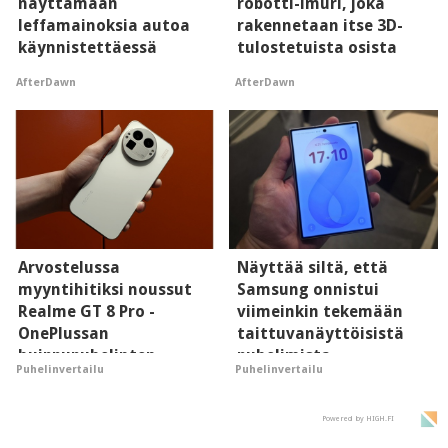
näyttämään
robotti-imuri, joka
leffamainoksia autoa
rakennetaan itse 3D-
käynnistettäessä
tulostetuista osista
AfterDawn
AfterDawn
Arvostelussa
Näyttää siltä, että
myyntihitiksi noussut
Samsung onnistui
Realme GT 8 Pro -
viimeinkin tekemään
OnePlussan
taittuvanäyttöisistä
huippupuhelinten
puhelimista
Puhelinvertailu
Puhelinvertailu
"perillinen"
supersuosittuja
Powered by HIGH.FI