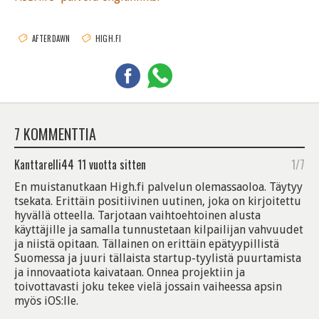
AFTERDAWN
HIGH.FI
7 KOMMENTTIA
Kanttarelli44
11 vuotta sitten
1/7
En muistanutkaan High.fi palvelun olemassaoloa. Täytyy
tsekata. Erittäin positiivinen uutinen, joka on kirjoitettu
hyvällä otteella. Tarjotaan vaihtoehtoinen alusta
käyttäjille ja samalla tunnustetaan kilpailijan vahvuudet
ja niistä opitaan. Tällainen on erittäin epätyypillistä
Suomessa ja juuri tällaista startup-tyylistä puurtamista
ja innovaatiota kaivataan. Onnea projektiin ja
toivottavasti joku tekee vielä jossain vaiheessa apsin
myös iOS:lle.