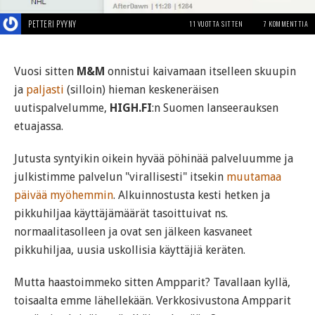
PETTERI PYYNY
11 VUOTTA SITTEN
7 KOMMENTTIA
Vuosi sitten
M&M
onnistui kaivamaan itselleen skuupin
ja
paljasti
(silloin) hieman keskeneräisen
uutispalvelumme,
HIGH.FI
:n Suomen lanseerauksen
etuajassa.
Jutusta syntyikin oikein hyvää pöhinää palveluumme ja
julkistimme palvelun "virallisesti" itsekin
muutamaa
päivää myöhemmin
. Alkuinnostusta kesti hetken ja
pikkuhiljaa käyttäjämäärät tasoittuivat ns.
normaalitasolleen ja ovat sen jälkeen kasvaneet
pikkuhiljaa, uusia uskollisia käyttäjiä keräten.
Mutta haastoimmeko sitten Ampparit? Tavallaan kyllä,
toisaalta emme lähellekään. Verkkosivustona Ampparit