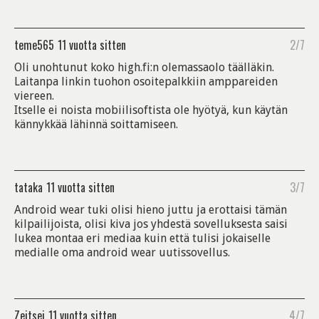
teme565
11 vuotta sitten
2/7
Oli unohtunut koko high.fi:n olemassaolo täälläkin.
Laitanpa linkin tuohon osoitepalkkiin amppareiden
viereen.
Itselle ei noista mobiilisoftista ole hyötyä, kun käytän
kännykkää lähinnä soittamiseen.
tataka
11 vuotta sitten
3/7
Android wear tuki olisi hieno juttu ja erottaisi tämän
kilpailijoista, olisi kiva jos yhdestä sovelluksesta saisi
lukea montaa eri mediaa kuin että tulisi jokaiselle
medialle oma android wear uutissovellus.
Zeitsei
11 vuotta sitten
4/7