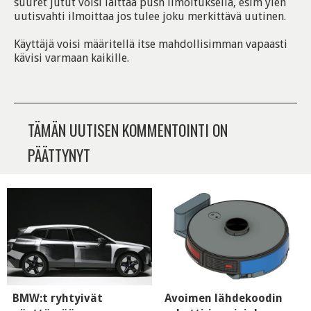
suuret jutut voisi laittaa push ilmoituksella, esim ylen
uutisvahti ilmoittaa jos tulee joku merkittävä uutinen.
Käyttäjä voisi määritellä itse mahdollisimman vapaasti
kävisi varmaan kaikille.
TÄMÄN UUTISEN KOMMENTOINTI ON
PÄÄTTYNYT
BMW:t ryhtyivät
Avoimen lähdekoodin