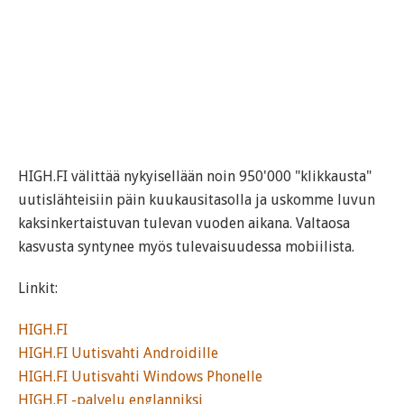
HIGH.FI välittää nykyisellään noin 950'000 "klikkausta"
uutislähteisiin päin kuukausitasolla ja uskomme luvun
kaksinkertaistuvan tulevan vuoden aikana. Valtaosa
kasvusta syntynee myös tulevaisuudessa mobiilista.
Linkit:
HIGH.FI
HIGH.FI Uutisvahti Androidille
HIGH.FI Uutisvahti Windows Phonelle
HIGH.FI -palvelu englanniksi