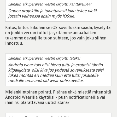
Lainaus, alkuperäisen viestin kirjoitti Kanttarelli44:
Onnea projektiin ja toivottavasti joku tekee vielä
jossain vaiheessa apsin myös iOS:lle.
Kiitos, kiitos. Eiköhän se iOS-sovelluskin saada, kyselyitä
on jonkin verran tullut ja yritämme antaa kaiken
tukemme devaajille tuon suhteen, jos vain joku siihen
innostuu.
Lainaus, alkuperäisen viestin kirjoitti tataka:
Android wear tuki olisi hieno juttu ja erottaisi tämän
kilpailijoista, olisi kiva jos yhdestä sovelluksesta saisi
lukea montaa eri mediaa kuin että tulisi jokaiselle
medialle oma android wear uutissovellus.
Mielenkiintoinen pointti. Pitänee ehkä miettiä miten sitä
Android Wearilla käyttäisi - push notificationeilla vai
ihan ns. plärättävänä uutislistana?