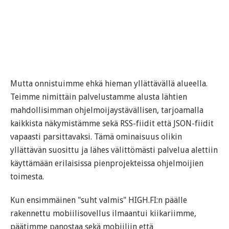
Mutta onnistuimme ehkä hieman yllättävällä alueella.
Teimme nimittäin palvelustamme alusta lähtien
mahdollisimman ohjelmoijaystävällisen, tarjoamalla
kaikkista näkymistämme sekä RSS-fiidit että JSON-fiidit
vapaasti parsittavaksi. Tämä ominaisuus olikin
yllättävän suosittu ja lähes välittömästi palvelua alettiin
käyttämään erilaisissa pienprojekteissa ohjelmoijien
toimesta.
Kun ensimmäinen "suht valmis" HIGH.FI:n päälle
rakennettu mobiilisovellus ilmaantui kiikariimme,
päätimme panostaa sekä mobiiliin että