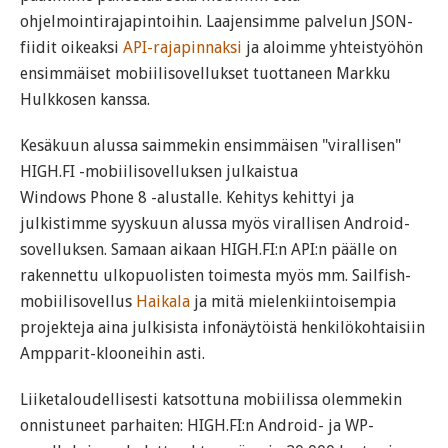
ohjelmointirajapintoihin. Laajensimme palvelun JSON-
fiidit oikeaksi
API-rajapinnaksi
ja aloimme yhteistyöhön
ensimmäiset mobiilisovellukset tuottaneen Markku
Hulkkosen kanssa.
Kesäkuun alussa saimmekin ensimmäisen "virallisen"
HIGH.FI -mobiilisovelluksen julkaistua
Windows Phone 8 -alustalle. Kehitys kehittyi ja
julkistimme syyskuun alussa myös virallisen Android-
sovelluksen. Samaan aikaan HIGH.FI:n API:n päälle on
rakennettu ulkopuolisten toimesta myös mm. Sailfish-
mobiilisovellus
Haikala
ja mitä mielenkiintoisempia
projekteja aina julkisista infonäytöistä henkilökohtaisiin
Ampparit-klooneihin asti.
Liiketaloudellisesti katsottuna mobiilissa olemmekin
onnistuneet parhaiten: HIGH.FI:n Android- ja WP-