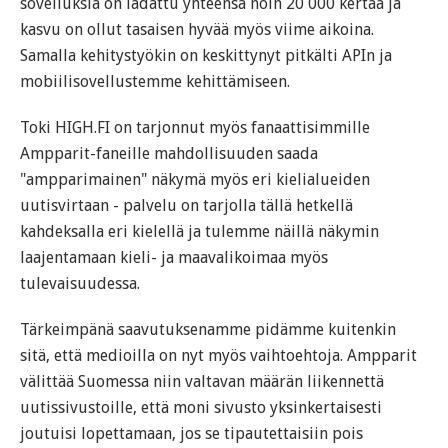
sovelluksia on ladattu yhteensä noin 20 000 kertaa ja
kasvu on ollut tasaisen hyvää myös viime aikoina.
Samalla kehitystyökin on keskittynyt pitkälti APIn ja
mobiilisovellustemme kehittämiseen.
Toki HIGH.FI on tarjonnut myös fanaattisimmille
Ampparit-faneille mahdollisuuden saada
"ampparimainen" näkymä myös eri kielialueiden
uutisvirtaan - palvelu on tarjolla tällä hetkellä
kahdeksalla eri kielellä ja tulemme näillä näkymin
laajentamaan kieli- ja maavalikoimaa myös
tulevaisuudessa.
Tärkeimpänä saavutuksenamme pidämme kuitenkin
sitä, että medioilla on nyt myös vaihtoehtoja. Ampparit
välittää Suomessa niin valtavan määrän liikennettä
uutissivustoille, että moni sivusto yksinkertaisesti
joutuisi lopettamaan, jos se tipautettaisiin pois