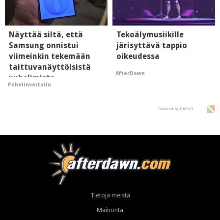
Näyttää siltä, että
Tekoälymusiikille
Samsung onnistui
järisyttävä tappio
viimeinkin tekemään
oikeudessa
taittuvanäyttöisistä
AfterDawn
puhelimista
Puhelinvertailu
supersuosittuja
Powered by HIGH.FI
Tietoja meistä
Mainonta