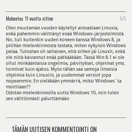
Mubuntus
11 vuotta sitten
5/5
Olen muutaman vuoden käytellyt ainoastaan Linuxia,
enkä pahemmin välittänyt enää Windows-järjestelmistä.
No, tuli kuitenkin uuden koneen kanssa Windows 8, ja
pitihän mielenkiinnosta testata, miten nykyisin Windows
pelaa. Tuloshan oli sellainen, että siihen jäi Linuxit, enkä
ole niitä kaivannut enää pätkääkään. Tässä Win 8.1 ei ole
ollut minkäänlaisia ongelmia, päivitykset, ohjelmat yms.
toimivat kuin ajatus. Myös tähän saa samoja ilmaisia
ohjelmia kuin Linuxiin, ja uudemmat versiot jopa
nopeammin. En vieläkään ymmärrä, miksi Windows´ta
moititaan??
Odotan mielenkiinnolla uutta Windows 10, niin tulen
sen välittömästi päivittämään.
TÄMÄN UUTISEN KOMMENTOINTI ON