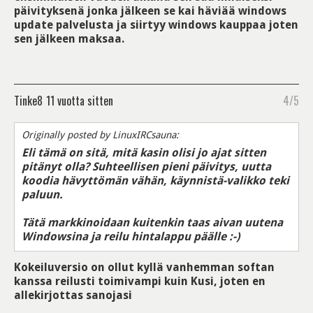
päivityksenä jonka jälkeen se kai häviää windows
update palvelusta ja siirtyy windows kauppaa joten
sen jälkeen maksaa.
Tinke8
11 vuotta sitten
4/5
Originally posted by LinuxIRCsauna:
Eli tämä on sitä, mitä kasin olisi jo ajat sitten
pitänyt olla? Suhteellisen pieni päivitys, uutta
koodia hävyttömän vähän, käynnistä-valikko teki
paluun.
Tätä markkinoidaan kuitenkin taas aivan uutena
Windowsina ja reilu hintalappu päälle :-)
Kokeiluversio on ollut kyllä vanhemman softan
kanssa reilusti toimivampi kuin Kusi, joten en
allekirjottas sanojasi