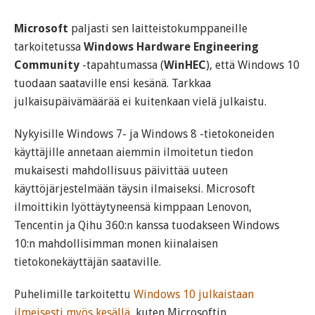
Microsoft
paljasti sen laitteistokumppaneille
tarkoitetussa
Windows Hardware Engineering
Community
-tapahtumassa (
WinHEC
), että Windows 10
tuodaan saataville ensi kesänä. Tarkkaa
julkaisupäivämäärää ei kuitenkaan vielä julkaistu.
Nykyisille Windows 7- ja Windows 8 -tietokoneiden
käyttäjille annetaan aiemmin ilmoitetun tiedon
mukaisesti mahdollisuus päivittää uuteen
käyttöjärjestelmään täysin ilmaiseksi. Microsoft
ilmoittikin lyöttäytyneensä kimppaan Lenovon,
Tencentin ja Qihu 360:n kanssa tuodakseen Windows
10:n mahdollisimman monen kiinalaisen
tietokonekäyttäjän saataville.
Puhelimille tarkoitettu
Windows 10 julkaistaan
ilmeisesti myös kesällä
, kuten Microsoftin