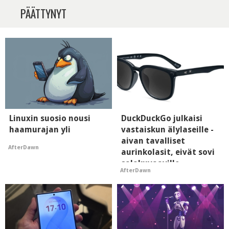
PÄÄTTYNYT
Linuxin suosio nousi
DuckDuckGo julkaisi
haamurajan yli
vastaiskun älylaseille -
aivan tavalliset
AfterDawn
aurinkolasit, eivät sovi
salakuvaaville
AfterDawn
hyypiöille