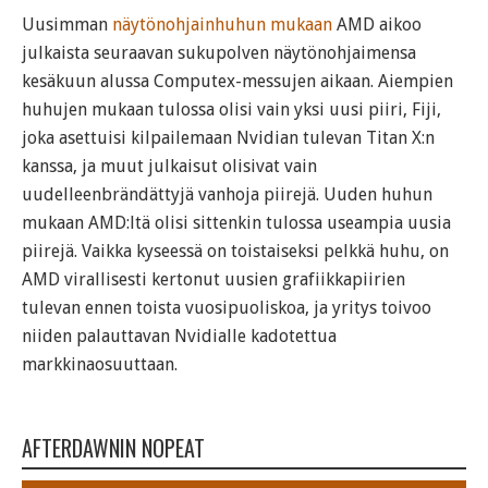
Uusimman
näytönohjainhuhun mukaan
AMD aikoo
julkaista seuraavan sukupolven näytönohjaimensa
kesäkuun alussa Computex-messujen aikaan. Aiempien
huhujen mukaan tulossa olisi vain yksi uusi piiri, Fiji,
joka asettuisi kilpailemaan Nvidian tulevan Titan X:n
kanssa, ja muut julkaisut olisivat vain
uudelleenbrändättyjä vanhoja piirejä. Uuden huhun
mukaan AMD:ltä olisi sittenkin tulossa useampia uusia
piirejä. Vaikka kyseessä on toistaiseksi pelkkä huhu, on
AMD virallisesti kertonut uusien grafiikkapiirien
tulevan ennen toista vuosipuoliskoa, ja yritys toivoo
niiden palauttavan Nvidialle kadotettua
markkinaosuuttaan.
AFTERDAWNIN NOPEAT