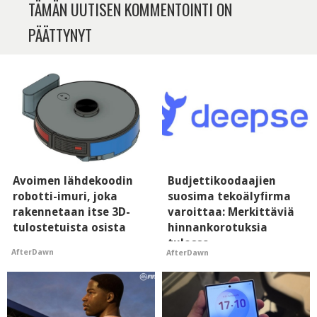
TÄMÄN UUTISEN KOMMENTOINTI ON
PÄÄTTYNYT
Avoimen lähdekoodin
Budjettikoodaajien
robotti-imuri, joka
suosima tekoälyfirma
rakennetaan itse 3D-
varoittaa: Merkittäviä
tulostetuista osista
hinnankorotuksia
tulossa
AfterDawn
AfterDawn