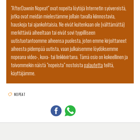
"AfterDawnin Nopeat" ovat nopeita löytöjä Internetin syövereistä,
jotka ovat meidän mielestämme jollain tavalla kiinnostavia,
hauskoja tai ajankohtaisia. Ne eivät kuitenkaan ole (välttämättä)
merkittäviä aiheeltaan tai eivät sovi tyypilliseen
uutistuotantoomme aiheensa puolesta, joten emme kirjoittaneet
aiheesta pidempää uutista, vaan julkaisemme löydöksemme
nopeana video-, kuva- tai linkkivirtana. Tämä osio on kokeellinen ja
toivommekin näistä "nopeista" nostoista
palautetta
teiltä,
käyttäjämme.
NOPEAT