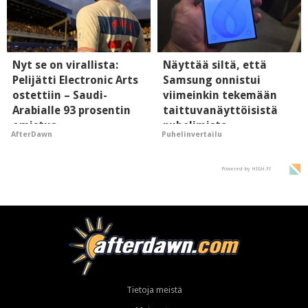
Nyt se on virallista:
Näyttää siltä, että
Pelijätti Electronic Arts
Samsung onnistui
ostettiin – Saudi-
viimeinkin tekemään
Arabialle 93 prosentin
taittuvanäyttöisistä
omistus
puhelimista
AfterDawn
Puhelinvertailu
supersuosittuja
Powered by HIGH.FI
Tietoja meistä