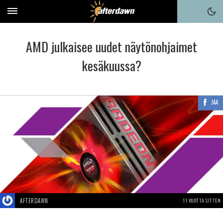
AMD julkaisee uudet näytönohjaimet
kesäkuussa?
JAA
AFTERDAWN
11 VUOTTA SITTEN