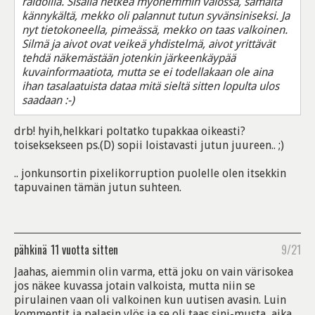
raidoilla. Sisällä hetkeä myöhemmin valossa, samalta
kännykältä, mekko oli palannut tutun syvänsiniseksi. Ja
nyt tietokoneella, pimeässä, mekko on taas valkoinen.
Silmä ja aivot ovat veikeä yhdistelmä, aivot yrittävät
tehdä näkemästään jotenkin järkeenkäypää
kuvainformaatiota, mutta se ei todellakaan ole aina
ihan tasalaatuista dataa mitä sieltä sitten lopulta ulos
saadaan :-)
drb! hyih,helkkari poltatko tupakkaa oikeasti?
toiseksekseen ps.(D) sopii loistavasti jutun juureen.. ;)
.. jonkunsortin pixelikorruption puolelle olen itsekkin
tapuvainen tämän jutun suhteen.
pähkinä
11 vuotta sitten
9/21
Jaahas, aiemmin olin varma, että joku on vain värisokea
jos näkee kuvassa jotain valkoista, mutta niin se
pirulainen vaan oli valkoinen kun uutisen avasin. Luin
kommentit ja palasin ylös ja se oli taas sini-musta, aika