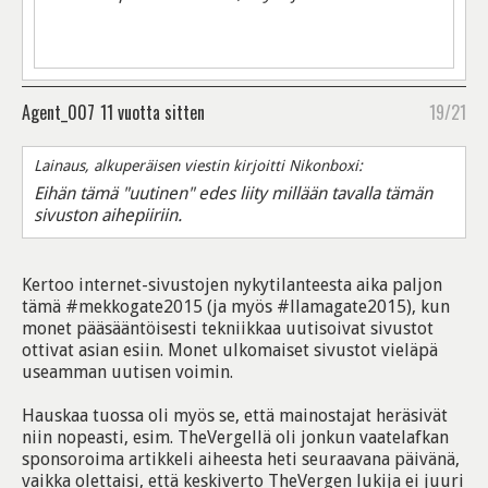
Agent_007
11 vuotta sitten
19/21
Lainaus, alkuperäisen viestin kirjoitti Nikonboxi:
Eihän tämä "uutinen" edes liity millään tavalla tämän
sivuston aihepiiriin.
Kertoo internet-sivustojen nykytilanteesta aika paljon
tämä #mekkogate2015 (ja myös #llamagate2015), kun
monet pääsääntöisesti tekniikkaa uutisoivat sivustot
ottivat asian esiin. Monet ulkomaiset sivustot vieläpä
useamman uutisen voimin.
Hauskaa tuossa oli myös se, että mainostajat heräsivät
niin nopeasti, esim. TheVergellä oli jonkun vaatelafkan
sponsoroima artikkeli aiheesta heti seuraavana päivänä,
vaikka olettaisi, että keskiverto TheVergen lukija ei juuri