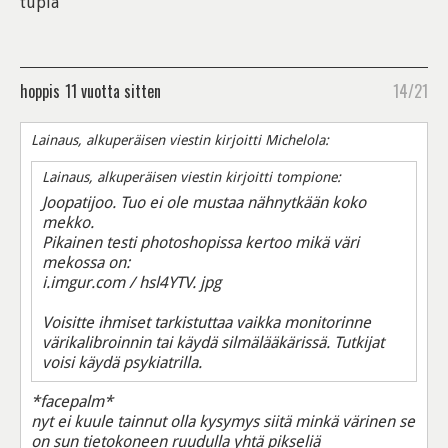
tupla
hoppis
11 vuotta sitten
14/21
Lainaus, alkuperäisen viestin kirjoitti Michelola:
Lainaus, alkuperäisen viestin kirjoitti tompione:
Joopatijoo. Tuo ei ole mustaa nähnytkään koko
mekko.
Pikainen testi photoshopissa kertoo mikä väri
mekossa on:
i.imgur.com / hsl4YTV. jpg
Voisitte ihmiset tarkistuttaa vaikka monitorinne
värikalibroinnin tai käydä silmälääkärissä. Tutkijat
voisi käydä psykiatrilla.
*facepalm*
nyt ei kuule tainnut olla kysymys siitä minkä värinen se
on sun tietokoneen ruudulla yhtä pikseliä