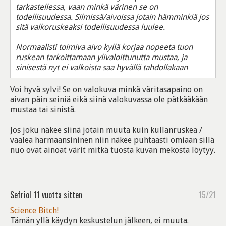
tarkastellessa, vaan minkä värinen se on
todellisuudessa. Silmissä/aivoissa jotain hämminkiä jos
sitä valkoruskeaksi todellisuudessa luulee.
Normaalisti toimiva aivo kyllä korjaa nopeeta tuon
ruskean tarkoittamaan ylivaloittunutta mustaa, ja
sinisestä nyt ei valkoista saa hyvällä tahdollakaan
Voi hyvä sylvi! Se on valokuva minkä väritasapaino on
aivan päin seiniä eikä siinä valokuvassa ole pätkääkään
mustaa tai sinistä.
Jos joku näkee siinä jotain muuta kuin kullanruskea /
vaalea harmaansininen niin näkee puhtaasti omiaan sillä
nuo ovat ainoat värit mitkä tuosta kuvan mekosta löytyy.
Sefriol
11 vuotta sitten
15/21
Science Bitch!
Tämän yllä käydyn keskustelun jälkeen, ei muuta.