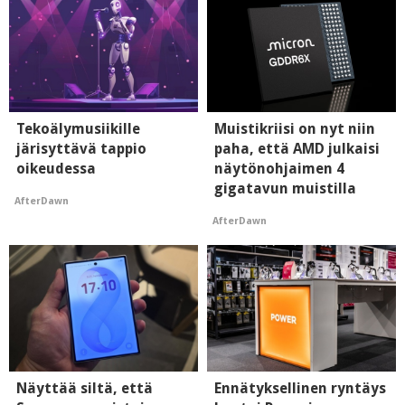
Tekoälymusiikille
Muistikriisi on nyt niin
järisyttävä tappio
paha, että AMD julkaisi
oikeudessa
näytönohjaimen 4
gigatavun muistilla
AfterDawn
AfterDawn
Näyttää siltä, että
Ennätyksellinen ryntäys