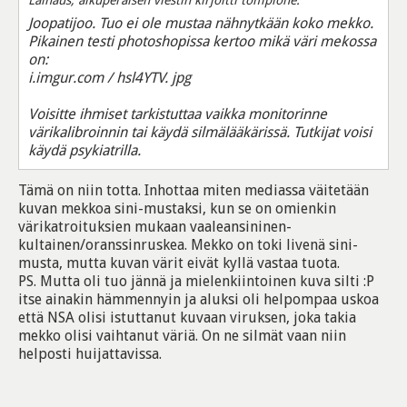
Joopatijoo. Tuo ei ole mustaa nähnytkään koko mekko.
Pikainen testi photoshopissa kertoo mikä väri mekossa
on:
i.imgur.com / hsl4YTV. jpg
Voisitte ihmiset tarkistuttaa vaikka monitorinne
värikalibroinnin tai käydä silmälääkärissä. Tutkijat voisi
käydä psykiatrilla.
Tämä on niin totta. Inhottaa miten mediassa väitetään
kuvan mekkoa sini-mustaksi, kun se on omienkin
värikatroituksien mukaan vaaleansininen-
kultainen/oranssinruskea. Mekko on toki livenä sini-
musta, mutta kuvan värit eivät kyllä vastaa tuota.
PS. Mutta oli tuo jännä ja mielenkiintoinen kuva silti :P
itse ainakin hämmennyin ja aluksi oli helpompaa uskoa
että NSA olisi istuttanut kuvaan viruksen, joka takia
mekko olisi vaihtanut väriä. On ne silmät vaan niin
helposti huijattavissa.