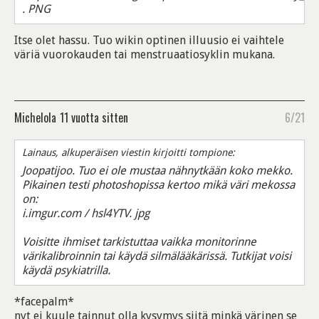
. PNG
Itse olet hassu. Tuo wikin optinen illuusio ei vaihtele
väriä vuorokauden tai menstruaatiosyklin mukana.
Michelola
11 vuotta sitten
6/21
Lainaus, alkuperäisen viestin kirjoitti tompione:
Joopatijoo. Tuo ei ole mustaa nähnytkään koko mekko.
Pikainen testi photoshopissa kertoo mikä väri mekossa
on:
i.imgur.com / hsl4YTV. jpg
Voisitte ihmiset tarkistuttaa vaikka monitorinne
värikalibroinnin tai käydä silmälääkärissä. Tutkijat voisi
käydä psykiatrilla.
*facepalm*
nyt ei kuule tainnut olla kysymys siitä minkä värinen se