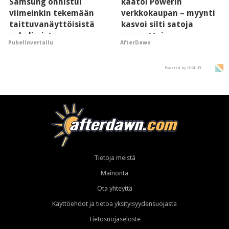
Samsung onnistui
kaatoi Powerin
viimeinkin tekemään
verkkokaupan – myynti
taittuvanäyttöisistä
kasvoi silti satoja
puhelimista
prosentteja
Puhelinvertailu
AfterDawn
supersuosittuja
Powered by HIGH.FI
Tietoja meistä
Mainonta
Ota yhteyttä
Käyttöehdot ja tietoa yksityisyydensuojasta
Tietosuojaseloste