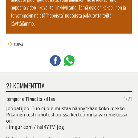
nopeana video-, kuva- tai linkkivirtana. Tämä osio on kokeellinen ja
toivommekin näistä "nopeista" nostoista
palautetta
teiltä,
käyttäjämme.
NOPEAT
21 KOMMENTTIA
tompione
11 vuotta sitten
1/21
Joopatijoo. Tuo ei ole mustaa nähnytkään koko mekko.
Pikainen testi photoshopissa kertoo mikä väri mekossa
on:
i.imgur.com / hsl4YTV. jpg