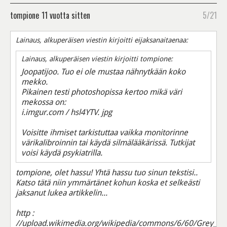
tompione
11 vuotta sitten
5/21
Lainaus, alkuperäisen viestin kirjoitti eijaksanaitaenaa:
Lainaus, alkuperäisen viestin kirjoitti tompione:
Joopatijoo. Tuo ei ole mustaa nähnytkään koko
mekko.
Pikainen testi photoshopissa kertoo mikä väri
mekossa on:
i.imgur.com / hsl4YTV. jpg
Voisitte ihmiset tarkistuttaa vaikka monitorinne
värikalibroinnin tai käydä silmälääkärissä. Tutkijat
voisi käydä psykiatrilla.
tompione, olet hassu! Yhtä hassu tuo sinun tekstisi..
Katso tätä niin ymmärtänet kohun koska et selkeästi
jaksanut lukea artikkelin...
http :
//upload.wikimedia.org/wikipedia/commons/6/60/Grey_squa