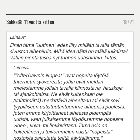
Sakke88
11 vuotta sitten
18/21
Lainaus:
Eihän tämä "uutinen" edes liity millään tavalla tämän
sivuston aihepiiriin. Mikä idea näitä on täällä julkaista?
Vähän pientä tasoa nyt tuohon uutisointiin, kiitos.
Lainaus:
""AfterDawnin Nopeat" ovat nopeita löytöjä
Internetin syövereistä, jotka ovat meidän
mielestämme jollain tavalla kiinnostavia, hauskoja
tai ajankohtaisia. Ne eivät kuitenkaan ole
(välttämättä) merkittäviä aiheeltaan tai eivät sovi
tyypilliseen uutistuotantoomme aiheensa puolesta,
joten emme kirjoittaneet aiheesta pidempää
uutista, vaan julkaisemme löydöksemme nopeana
video-, kuva- tai linkkivirtana. Tämä osio on
kokeellinen ja toivommekin näistä "nopeista"
nostoista palautetta teiltä, käyttäjämme."