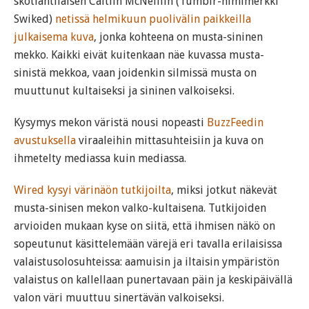
skotlantilaisen Caitlin McNeillin (Tumblr-nimimerkki
Swiked)
netissä helmikuun puolivälin paikkeilla
julkaisema kuva
, jonka kohteena on musta-sininen
mekko. Kaikki eivät kuitenkaan näe kuvassa musta-
sinistä mekkoa, vaan joidenkin silmissä musta on
muuttunut kultaiseksi ja sininen valkoiseksi.
Kysymys mekon väristä nousi nopeasti
BuzzFeedin
avustuksella
viraaleihin mittasuhteisiin ja kuva on
ihmetelty mediassa kuin mediassa.
Wired kysyi värinäön tutkijoilta
, miksi jotkut näkevät
musta-sinisen mekon valko-kultaisena. Tutkijoiden
arvioiden mukaan kyse on siitä, että ihmisen näkö on
sopeutunut käsittelemään värejä eri tavalla erilaisissa
valaistusolosuhteissa: aamuisin ja iltaisin ympäristön
valaistus on kallellaan punertavaan päin ja keskipäivällä
valon väri muuttuu sinertävän valkoiseksi.