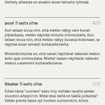
Väittely aiheesta on ainakin aivan helvetin tyhmää.
yussef
11 vuotta sitten
16/21
Kun selaan sivua niin, että mekko näkyy vain kuvan
ylälaidassa, mekko näyttää minulle sinimustalta. Kun
selaan sivua niin, että mekko näkyy kuvassa kokonaan, se
näyttää aivan selvästi kultavalkoiselta.
Mielenkiintoista on, että naiset näyttävät näkevän mekon
koko ajan sinimustana. Miehet taasen näyttävät näkevän
mekon useammin kultavalkoisena.
Nikonboxi
11 vuotta sitten
17/21
Eihän tämä "uutinen" edes liity millään tavalla tämän
sivuston aihepiiriin. Mikä idea näitä on täällä julkaista?
Vähän pientä tasoa nyt tuohon uutisointiin, kiitos.