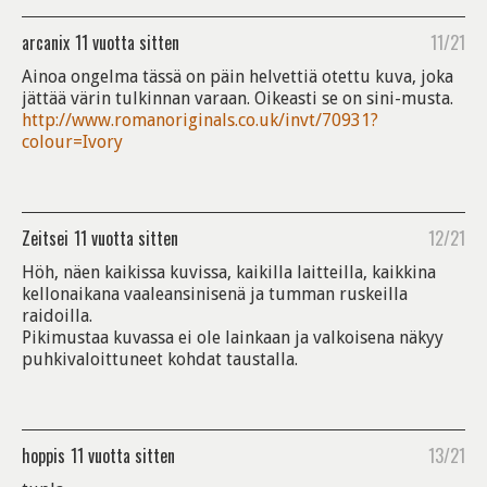
arcanix
11 vuotta sitten
11/21
Ainoa ongelma tässä on päin helvettiä otettu kuva, joka
jättää värin tulkinnan varaan. Oikeasti se on sini-musta.
http://www.romanoriginals.co.uk/invt/70931?
colour=Ivory
Zeitsei
11 vuotta sitten
12/21
Höh, näen kaikissa kuvissa, kaikilla laitteilla, kaikkina
kellonaikana vaaleansinisenä ja tumman ruskeilla
raidoilla.
Pikimustaa kuvassa ei ole lainkaan ja valkoisena näkyy
puhkivaloittuneet kohdat taustalla.
hoppis
11 vuotta sitten
13/21