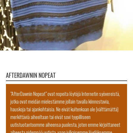
AFTERDAWNIN NOPEAT
"AfterDawnin Nopeat" ovat nopeita löytöjä Internetin syövereistä,
jotka ovat meidän mielestämme jollain tavalla kiinnostavia,
hauskoja tai ajankohtaisia. Ne eivät kuitenkaan ole (välttämättä)
merkittäviä aiheeltaan tai eivät sovi tyypilliseen
uutistuotantoomme aiheensa puolesta, joten emme kirjoittaneet
aiheesta pidempää uutista, vaan julkaisemme löydöksemme