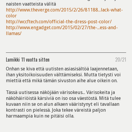
naisten vaatteista välitä
http://www.theverge.com/2015/2/26/81188...lack-what-
color
http://wccftech.com/official-the-dress-post-color/
http://www.engadget.com/2015/02/27/the-...ess-and-
llamas/
Lumikki
11 vuotta sitten
20/21
Onhan se kiva että uutisten asiasisältöä laajennetaan,
ihan yksitoikoisuuden välttämiseksi. Mutta tietysti voi
miettiä että mikä tämän sivuston aihe alue oikein on.
Tässä uutisessa näköjään värisokeus... Värisokeita ja
näköhäiriöistä kärsiviä on iso osa väestöstä. Mitä tulee
kuvaan niin se on alun alkaen vääristynyt eli tavallaan
kontrasti on pielessä. Joka tekee väreistä paljon
harmaampia kuin ne pitäisi olla.