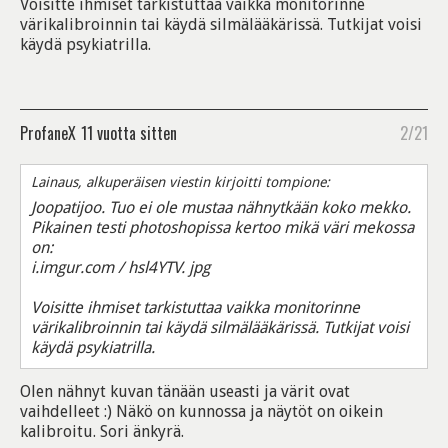
Voisitte ihmiset tarkistuttaa vaikka monitorinne
värikalibroinnin tai käydä silmälääkärissä. Tutkijat voisi
käydä psykiatrilla.
ProfaneX
11 vuotta sitten
2/21
Lainaus, alkuperäisen viestin kirjoitti tompione:
Joopatijoo. Tuo ei ole mustaa nähnytkään koko mekko.
Pikainen testi photoshopissa kertoo mikä väri mekossa
on:
i.imgur.com / hsl4YTV. jpg
Voisitte ihmiset tarkistuttaa vaikka monitorinne
värikalibroinnin tai käydä silmälääkärissä. Tutkijat voisi
käydä psykiatrilla.
Olen nähnyt kuvan tänään useasti ja värit ovat
vaihdelleet :) Näkö on kunnossa ja näytöt on oikein
kalibroitu. Sori änkyrä.