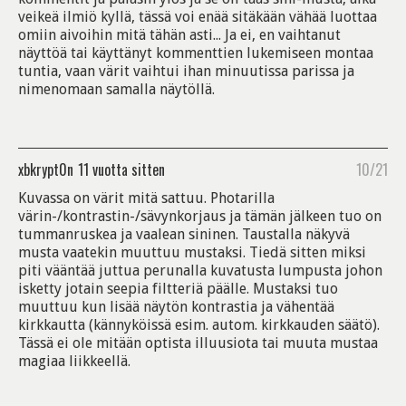
veikeä ilmiö kyllä, tässä voi enää sitäkään vähää luottaa
omiin aivoihin mitä tähän asti... Ja ei, en vaihtanut
näyttöä tai käyttänyt kommenttien lukemiseen montaa
tuntia, vaan värit vaihtui ihan minuutissa parissa ja
nimenomaan samalla näytöllä.
xbkrypt0n
11 vuotta sitten
10/21
Kuvassa on värit mitä sattuu. Photarilla
värin-/kontrastin-/sävynkorjaus ja tämän jälkeen tuo on
tummanruskea ja vaalean sininen. Taustalla näkyvä
musta vaatekin muuttuu mustaksi. Tiedä sitten miksi
piti vääntää juttua perunalla kuvatusta lumpusta johon
isketty jotain seepia filtteriä päälle. Mustaksi tuo
muuttuu kun lisää näytön kontrastia ja vähentää
kirkkautta (kännyköissä esim. autom. kirkkauden säätö).
Tässä ei ole mitään optista illuusiota tai muuta mustaa
magiaa liikkeellä.