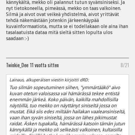
kännykältä, mekko oli palannut tutun syvänsiniseksi. Ja
nyt tietokoneella, pimeässä, mekko on taas valkoinen.
Silmä ja aivot ovat veikeä yhdistelmä, aivot yrittävät
tehdä näkemästään jotenkin järkeenkäypää
kuvainformaatiota, mutta se ei todellakaan ole aina ihan
tasalaatuista dataa mitä sieltä sitten lopulta ulos
saadaan :-)
Twinkie_Dee
11 vuotta sitten
8/21
Lainaus, alkuperäisen viestin kirjoitti dRD:
Tuo silmän sopeutuminen siihen, "ymmärtääkö" aivo
kuvan otetun valoisassa vai hämärässä tekee entistä
enemmän järkeä. Koko päivän, kaikilla mahdollisilla
näytöillä, tuo mekko on näyttänyt siniseltä jossa on
mustat. Eikä siis edes miltään hailakan vaaleansiniseltä,
vaan ihan syvän siniseltä, jossa on lähes pikimustat
raidat. Äsken tupakalla, hämärässä katsoin tämän jutun
kännykällä ja mekko oli selkeästi valkoinen, kultaisilla