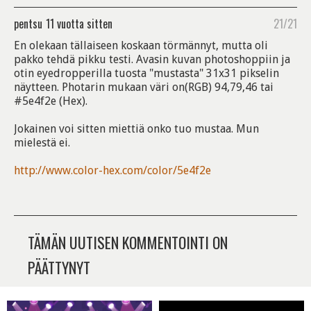
pentsu
11 vuotta sitten
21/21
En olekaan tällaiseen koskaan törmännyt, mutta oli
pakko tehdä pikku testi. Avasin kuvan photoshoppiin ja
otin eyedropperilla tuosta "mustasta" 31x31 pikselin
näytteen. Photarin mukaan väri on(RGB) 94,79,46 tai
#5e4f2e (Hex).
Jokainen voi sitten miettiä onko tuo mustaa. Mun
mielestä ei.
http://www.color-hex.com/color/5e4f2e
TÄMÄN UUTISEN KOMMENTOINTI ON
PÄÄTTYNYT