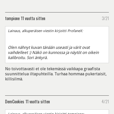
tompione
11 vuotta sitten
3/21
Lainaus, alkuperäisen viestin kirjoitti ProfaneX:
Olen nähnyt kuvan tänään useasti ja värit ovat
vaihdelleet :) Näkö on kunnossa ja näytöt on oikein
kalibroitu. Sori änkyrä.
No toivottavasti et ole tekemässä vaikkapa graafista
suunnittelua iltapuhteilla. Turhaa hommaa pukertaisit,
killisilmä.
DemCookies
11 vuotta sitten
4/21
Lainaus, alkuperäisen viestin kirjoitti tompione: