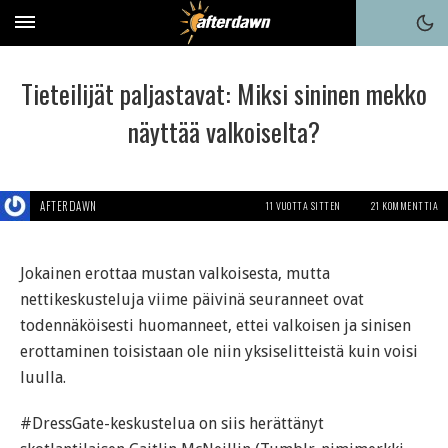
Tieteilijät paljastavat: Miksi sininen mekko
näyttää valkoiselta?
AFTERDAWN
11 VUOTTA SITTEN
21 KOMMENTTIA
Jokainen erottaa mustan valkoisesta, mutta
nettikeskusteluja viime päivinä seuranneet ovat
todennäköisesti huomanneet, ettei valkoisen ja sinisen
erottaminen toisistaan ole niin yksiselitteistä kuin voisi
luulla.
#DressGate-keskustelua on siis herättänyt