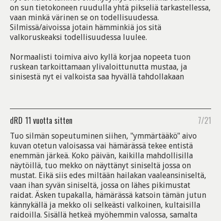
on sun tietokoneen ruudulla yhtä pikseliä tarkastellessa,
vaan minkä värinen se on todellisuudessa.
Silmissä/aivoissa jotain hämminkiä jos sitä
valkoruskeaksi todellisuudessa luulee.
Normaalisti toimiva aivo kyllä korjaa nopeeta tuon
ruskean tarkoittamaan ylivaloittunutta mustaa, ja
sinisestä nyt ei valkoista saa hyvällä tahdollakaan
dRD
11 vuotta sitten
7/21
Tuo silmän sopeutuminen siihen, "ymmärtääkö" aivo
kuvan otetun valoisassa vai hämärässä tekee entistä
enemmän järkeä. Koko päivän, kaikilla mahdollisilla
näytöillä, tuo mekko on näyttänyt siniseltä jossa on
mustat. Eikä siis edes miltään hailakan vaaleansiniseltä,
vaan ihan syvän siniseltä, jossa on lähes pikimustat
raidat. Äsken tupakalla, hämärässä katsoin tämän jutun
kännykällä ja mekko oli selkeästi valkoinen, kultaisilla
raidoilla. Sisällä hetkeä myöhemmin valossa, samalta