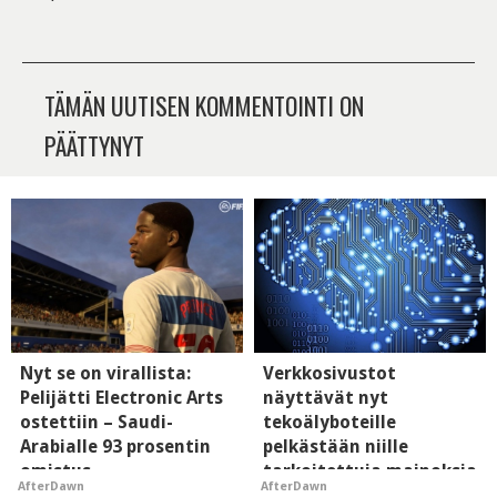
TÄMÄN UUTISEN KOMMENTOINTI ON
PÄÄTTYNYT
Nyt se on virallista:
Verkkosivustot
Pelijätti Electronic Arts
näyttävät nyt
ostettiin – Saudi-
tekoälyboteille
Arabialle 93 prosentin
pelkästään niille
omistus
tarkoitettuja mainoksia
AfterDawn
AfterDawn
- vaikuttaa tekoälyn