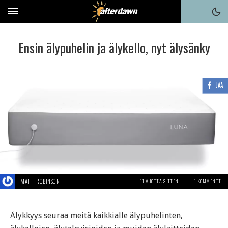
Ensin älypuhelin ja älykello, nyt älysänky
JAA
MATTI ROBINSON
11 VUOTTA SITTEN
1 KOMMENTTI
Älykkyys seuraa meitä kaikkialle älypuhelinten,