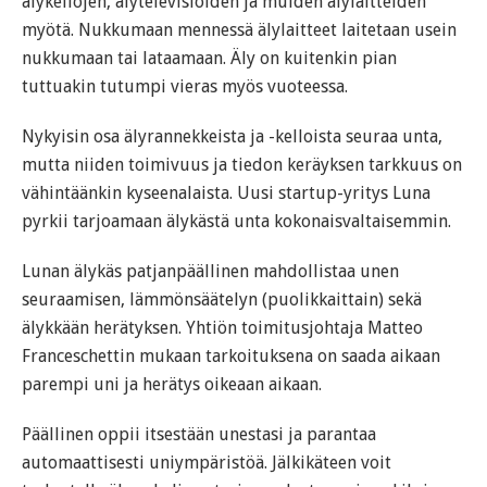
älykellojen, älytelevisioiden ja muiden älylaitteiden
myötä. Nukkumaan mennessä älylaitteet laitetaan usein
nukkumaan tai lataamaan. Äly on kuitenkin pian
tuttuakin tutumpi vieras myös vuoteessa.
Nykyisin osa älyrannekkeista ja -kelloista seuraa unta,
mutta niiden toimivuus ja tiedon keräyksen tarkkuus on
vähintäänkin kyseenalaista. Uusi startup-yritys Luna
pyrkii tarjoamaan älykästä unta kokonaisvaltaisemmin.
Lunan älykäs patjanpäällinen mahdollistaa unen
seuraamisen, lämmönsäätelyn (puolikkaittain) sekä
älykkään herätyksen. Yhtiön toimitusjohtaja Matteo
Franceschettin mukaan tarkoituksena on saada aikaan
parempi uni ja herätys oikeaan aikaan.
Päällinen oppii itsestään unestasi ja parantaa
automaattisesti uniympäristöä. Jälkikäteen voit