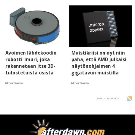
mielikuvaan brändistä
Avoimen lähdekoodin
Muistikriisi on nyt niin
robotti-imuri, joka
paha, että AMD julkaisi
rakennetaan itse 3D-
näytönohjaimen 4
tulostetuista osista
gigatavun muistilla
AfterDawn
AfterDawn
Powered by HIGH.FI