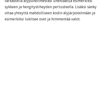
tarkastella älypuhelimestasi unenlaatua esimerkiksi
sykkeen ja hengitystiheyden pertusteella. Lisäksi sänky
ottaa yhteyttä mahdolliseen kodin älyjärjestelmään ja
esimerkiksi lukitsee ovet ja himmentää valot.