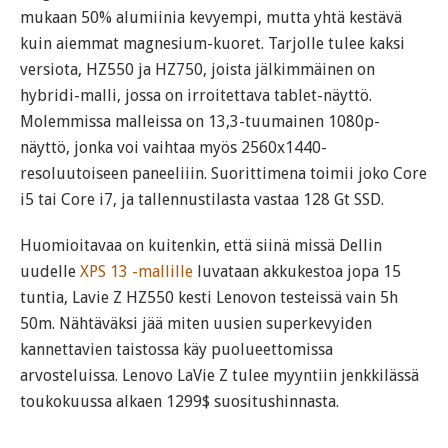
mukaan 50% alumiinia kevyempi, mutta yhtä kestävä
kuin aiemmat magnesium-kuoret. Tarjolle tulee kaksi
versiota, HZ550 ja HZ750, joista jälkimmäinen on
hybridi-malli, jossa on irroitettava tablet-näyttö.
Molemmissa malleissa on 13,3-tuumainen 1080p-
näyttö, jonka voi vaihtaa myös 2560x1440-
resoluutoiseen paneeliiin. Suorittimena toimii joko Core
i5 tai Core i7, ja tallennustilasta vastaa 128 Gt SSD.
Huomioitavaa on kuitenkin, että siinä missä Dellin
uudelle
XPS 13 -mallille
luvataan akkukestoa jopa 15
tuntia, Lavie Z HZ550 kesti Lenovon testeissä vain 5h
50m. Nähtäväksi jää miten uusien superkevyiden
kannettavien taistossa käy puolueettomissa
arvosteluissa. Lenovo LaVie Z tulee myyntiin jenkkilässä
toukokuussa alkaen 1299$ suositushinnasta.