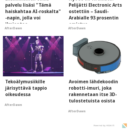
palvelu lisäsi "Tämä
Pelijätti Electronic Arts
haiskahtaa AI-roskalta"
ostettiin – Saudi-
-napin, jolla voi
Arabialle 93 prosentin
ilmiantaa
omistus
AfterDawn
AfterDawn
tekoälytauhkan
Tekoälymusiikille
Avoimen lähdekoodin
järisyttävä tappio
robotti-imuri, joka
oikeudessa
rakennetaan itse 3D-
tulostetuista osista
AfterDawn
AfterDawn
Powered by HIGH.FI