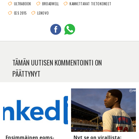
ULTRABOOK
BROADWELL
KANNETTAVAT TIETOKONEET
CES 2015
LENOVO
TÄMÄN UUTISEN KOMMENTOINTI ON
PÄÄTTYNYT
Ensimmäinen eoms-
Nyt se on virallista: