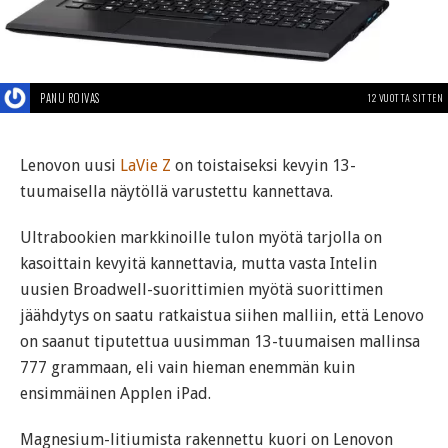
PANU ROIVAS
12 VUOTTA SITTEN
Lenovon uusi
LaVie Z
on toistaiseksi kevyin 13-
tuumaisella näytöllä varustettu kannettava.
Ultrabookien markkinoille tulon myötä tarjolla on
kasoittain kevyitä kannettavia, mutta vasta Intelin
uusien Broadwell-suorittimien myötä suorittimen
jäähdytys on saatu ratkaistua siihen malliin, että Lenovo
on saanut tiputettua uusimman 13-tuumaisen mallinsa
777 grammaan, eli vain hieman enemmän kuin
ensimmäinen Applen iPad.
Magnesium-litiumista rakennettu kuori on Lenovon