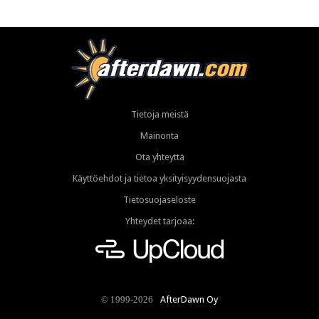
Tietoja meistä
Mainonta
Ota yhteyttä
Käyttöehdot ja tietoa yksityisyydensuojasta
Tietosuojaseloste
Yhteydet tarjoaa:
AfterDawn Oy
© 1999-2026