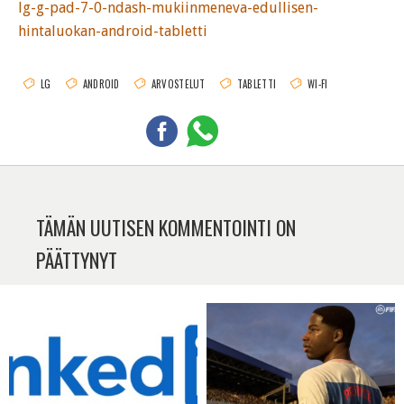
lg-g-pad-7-0-ndash-mukiinmeneva-edullisen-
hintaluokan-android-tabletti
LG
ANDROID
ARVOSTELUT
TABLETTI
WI-FI
TÄMÄN UUTISEN KOMMENTOINTI ON
PÄÄTTYNYT