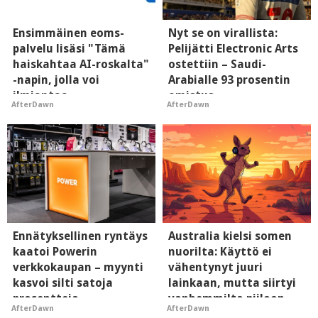
Ensimmäinen eoms-
Nyt se on virallista:
palvelu lisäsi "Tämä
Pelijätti Electronic Arts
haiskahtaa AI-roskalta"
ostettiin – Saudi-
-napin, jolla voi
Arabialle 93 prosentin
ilmiantaa
omistus
AfterDawn
AfterDawn
tekoälytauhkan
Ennätyksellinen ryntäys
Australia kielsi somen
kaatoi Powerin
nuorilta: Käyttö ei
verkkokaupan – myynti
vähentynyt juuri
kasvoi silti satoja
lainkaan, mutta siirtyi
prosentteja
vanhemmilta piiloon
AfterDawn
AfterDawn