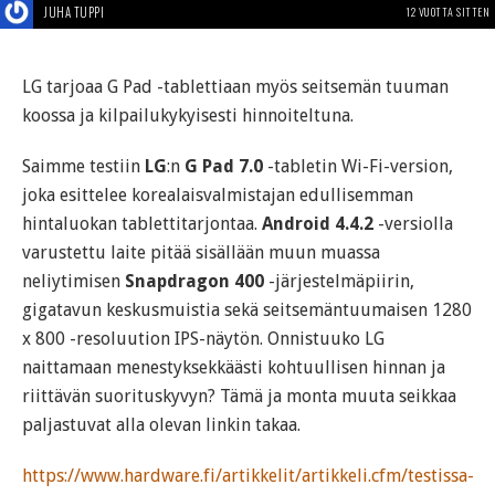
JUHA TUPPI
12 VUOTTA SITTEN
LG tarjoaa G Pad -tablettiaan myös seitsemän tuuman
koossa ja kilpailukykyisesti hinnoiteltuna.
Saimme testiin
LG
:n
G Pad 7.0
-tabletin Wi-Fi-version,
joka esittelee korealaisvalmistajan edullisemman
hintaluokan tablettitarjontaa.
Android 4.4.2
-versiolla
varustettu laite pitää sisällään muun muassa
neliytimisen
Snapdragon 400
-järjestelmäpiirin,
gigatavun keskusmuistia sekä seitsemäntuumaisen 1280
x 800 -resoluution IPS-näytön. Onnistuuko LG
naittamaan menestyksekkäästi kohtuullisen hinnan ja
riittävän suorituskyvyn? Tämä ja monta muuta seikkaa
paljastuvat alla olevan linkin takaa.
https://www.hardware.fi/artikkelit/artikkeli.cfm/testissa-