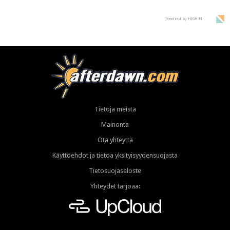
Powered by HIGH.FI
Tietoja meistä
Mainonta
Ota yhteyttä
Käyttöehdot ja tietoa yksityisyydensuojasta
Tietosuojaseloste
Yhteydet tarjoaa: