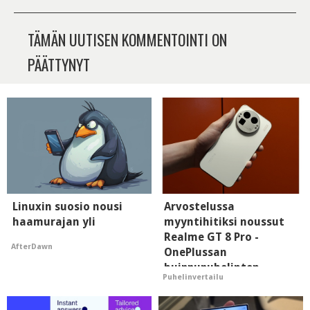
TÄMÄN UUTISEN KOMMENTOINTI ON
PÄÄTTYNYT
Linuxin suosio nousi
Arvostelussa
haamurajan yli
myyntihitiksi noussut
Realme GT 8 Pro -
AfterDawn
OnePlussan
huippupuhelinten
Puhelinvertailu
"perillinen"