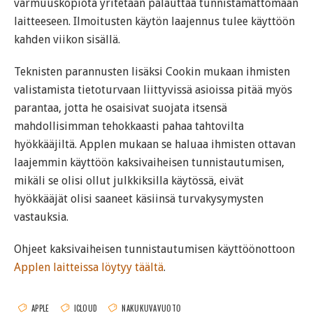
varmuuskopiota yritetään palauttaa tunnistamattomaan
laitteeseen. Ilmoitusten käytön laajennus tulee käyttöön
kahden viikon sisällä.
Teknisten parannusten lisäksi Cookin mukaan ihmisten
valistamista tietoturvaan liittyvissä asioissa pitää myös
parantaa, jotta he osaisivat suojata itsensä
mahdollisimman tehokkaasti pahaa tahtovilta
hyökkääjiltä. Applen mukaan se haluaa ihmisten ottavan
laajemmin käyttöön kaksivaiheisen tunnistautumisen,
mikäli se olisi ollut julkkiksilla käytössä, eivät
hyökkääjät olisi saaneet käsiinsä turvakysymysten
vastauksia.
Ohjeet kaksivaiheisen tunnistautumisen käyttöönottoon
Applen laitteissa löytyy täältä
.
APPLE
ICLOUD
NAKUKUVAVUOTO