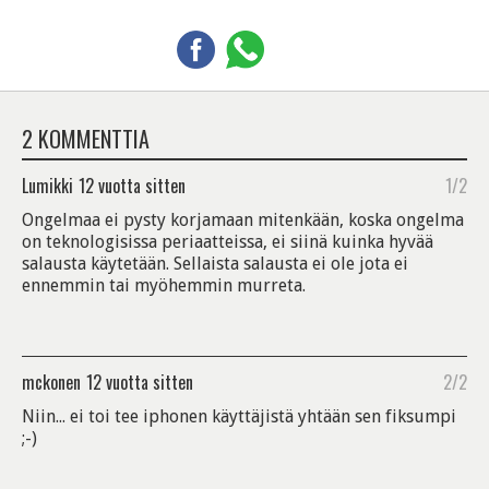
2 KOMMENTTIA
Lumikki
12 vuotta sitten
1/2
Ongelmaa ei pysty korjamaan mitenkään, koska ongelma
on teknologisissa periaatteissa, ei siinä kuinka hyvää
salausta käytetään. Sellaista salausta ei ole jota ei
ennemmin tai myöhemmin murreta.
mckonen
12 vuotta sitten
2/2
Niin... ei toi tee iphonen käyttäjistä yhtään sen fiksumpi
;-)