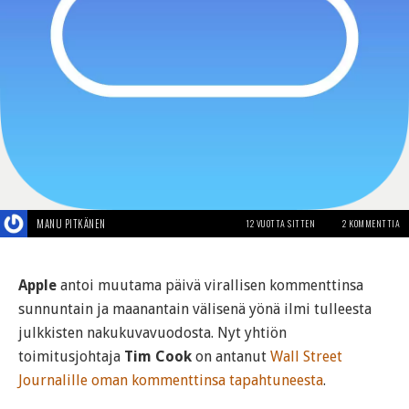
MANU PITKÄNEN
12 VUOTTA SITTEN
2 KOMMENTTIA
Apple
antoi muutama päivä virallisen kommenttinsa
sunnuntain ja maanantain välisenä yönä ilmi tulleesta
julkkisten nakukuvavuodosta. Nyt yhtiön
toimitusjohtaja
Tim Cook
on antanut
Wall Street
Journalille oman kommenttinsa tapahtuneesta
.