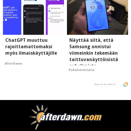
ChatGPT muuttuu
Näyttää siltä, että
rajoittamattomaksi
Samsung onnistui
myös ilmaiskäyttäjille
viimeinkin tekemään
taittuvanäyttöisistä
AfterDawn
puhelimista
Puhelinvertailu
supersuosittuja
Powered by HIGH.FI