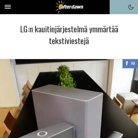
LG:n kauitinjärjestelmä ymmärtää
tekstiviestejä
JAA