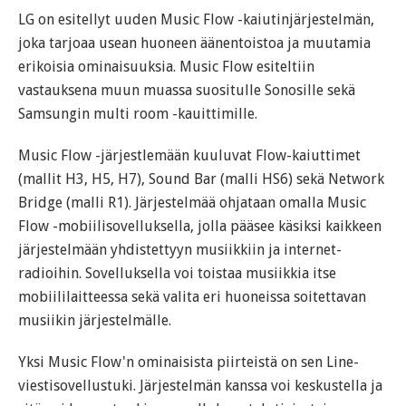
LG on esitellyt uuden Music Flow -kaiutinjärjestelmän,
joka tarjoaa usean huoneen äänentoistoa ja muutamia
erikoisia ominaisuuksia. Music Flow esiteltiin
vastauksena muun muassa suositulle Sonosille sekä
Samsungin multi room -kauittimille.
Music Flow -järjestlemään kuuluvat Flow-kaiuttimet
(mallit H3, H5, H7), Sound Bar (malli HS6) sekä Network
Bridge (malli R1). Järjestelmää ohjataan omalla Music
Flow -mobiilisovelluksella, jolla pääsee käsiksi kaikkeen
järjestelmään yhdistettyyn musiikkiin ja internet-
radioihin. Sovelluksella voi toistaa musiikkia itse
mobiililaitteessa sekä valita eri huoneissa soitettavan
musiikin järjestelmälle.
Yksi Music Flow'n ominaisista piirteistä on sen Line-
viestisovellustuki. Järjestelmän kanssa voi keskustella ja