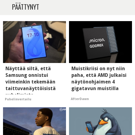
PÄÄTTYNYT
Näyttää siltä, että
Muistikriisi on nyt niin
Samsung onnistui
paha, että AMD julkaisi
viimeinkin tekemään
näytönohjaimen 4
taittuvanäyttöisistä
gigatavun muistilla
puhelimista
AfterDawn
Puhelinvertailu
supersuosittuja