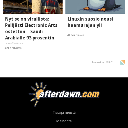
Nyt se on virallista:
Linuxin suosio nousi
Pelijätti Electronic Arts
haamurajan yli
ostettiin – Saudi-
AfterDawn
Arabialle 93 prosentin
omistus
AfterDawn
Powered by HIGH.FI
Tietoja meistä
Mainonta