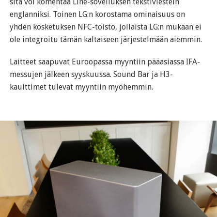
sitä voi komentaa Line-sovelluksen tekstiviestein
englanniksi. Toinen LG:n korostama ominaisuus on
yhden kosketuksen NFC-toisto, jollaista LG:n mukaan ei
ole integroitu tämän kaltaiseen järjestelmään aiemmin.
Laitteet saapuvat Euroopassa myyntiin pääasiassa IFA-
messujen jälkeen syyskuussa. Sound Bar ja H3-
kauittimet tulevat myyntiin myöhemmin.