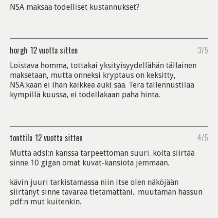
NSA maksaa todelliset kustannukset?
horgh
12 vuotta sitten
3/5
Loistava homma, tottakai yksityisyydellähän tällainen
maksetaan, mutta onneksi kryptaus on keksitty,
NSA:kaan ei ihan kaikkea auki saa. Tera tallennustilaa
kympillä kuussa, ei todellakaan paha hinta.
tonttila
12 vuotta sitten
4/5
Mutta adsl:n kanssa tarpeettoman suuri. koita siirtää
sinne 10 gigan omat kuvat-kansiota jemmaan.
kävin juuri tarkistamassa niin itse olen näköjään
siirtänyt sinne tavaraa tietämättäni.. muutaman hassun
pdf:n mut kuitenkin.