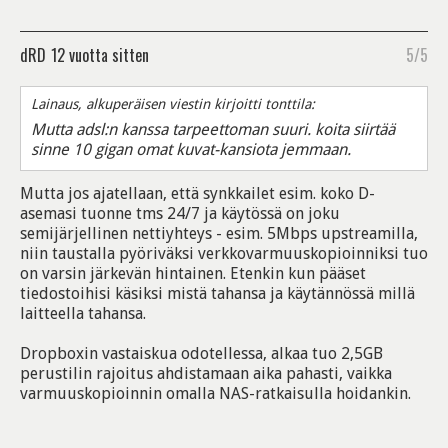
dRD
12 vuotta sitten
5/5
Lainaus, alkuperäisen viestin kirjoitti tonttila:
Mutta adsl:n kanssa tarpeettoman suuri. koita siirtää
sinne 10 gigan omat kuvat-kansiota jemmaan.
Mutta jos ajatellaan, että synkkailet esim. koko D-
asemasi tuonne tms 24/7 ja käytössä on joku
semijärjellinen nettiyhteys - esim. 5Mbps upstreamilla,
niin taustalla pyöriväksi verkkovarmuuskopioinniksi tuo
on varsin järkevän hintainen. Etenkin kun pääset
tiedostoihisi käsiksi mistä tahansa ja käytännössä millä
laitteella tahansa.
Dropboxin vastaiskua odotellessa, alkaa tuo 2,5GB
perustilin rajoitus ahdistamaan aika pahasti, vaikka
varmuuskopioinnin omalla NAS-ratkaisulla hoidankin.