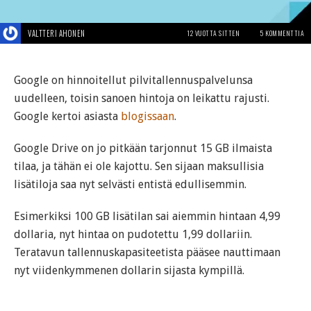
VALTTERI AHONEN
12 VUOTTA SITTEN
5 KOMMENTTIA
Google on hinnoitellut pilvitallennuspalvelunsa
uudelleen, toisin sanoen hintoja on leikattu rajusti.
Google kertoi asiasta
blogissaan
.
Google Drive on jo pitkään tarjonnut 15 GB ilmaista
tilaa, ja tähän ei ole kajottu. Sen sijaan maksullisia
lisätiloja saa nyt selvästi entistä edullisemmin.
Esimerkiksi 100 GB lisätilan sai aiemmin hintaan 4,99
dollaria, nyt hintaa on pudotettu 1,99 dollariin.
Teratavun tallennuskapasiteetista pääsee nauttimaan
nyt viidenkymmenen dollarin sijasta kympillä.