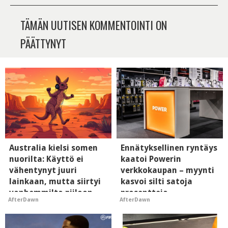
TÄMÄN UUTISEN KOMMENTOINTI ON
PÄÄTTYNYT
Australia kielsi somen
Ennätyksellinen ryntäys
nuorilta: Käyttö ei
kaatoi Powerin
vähentynyt juuri
verkkokaupan – myynti
lainkaan, mutta siirtyi
kasvoi silti satoja
vanhemmilta piiloon
prosentteja
AfterDawn
AfterDawn