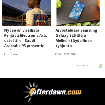
Nyt se on virallista:
Arvostelussa Samsung
Pelijätti Electronic Arts
Galaxy S26 Ultra -
ostettiin – Saudi-
Melkein täydellinen
Arabialle 93 prosentin
työjuhta
omistus
Puhelinvertailu
AfterDawn
Powered by HIGH.FI