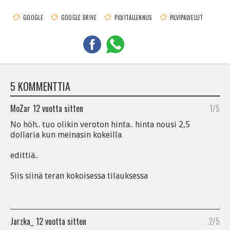
GOOGLE
GOOGLE DRIVE
PILVITALLENNUS
PILVIPALVELUT
5 KOMMENTTIA
MoZar
12 vuotta sitten
1/5
No höh.. tuo olikin veroton hinta.. hinta nousi 2,5
dollaria kun meinasin kokeilla
edittiä..
Siis siinä teran kokoisessa tilauksessa
Jarzka_
12 vuotta sitten
2/5