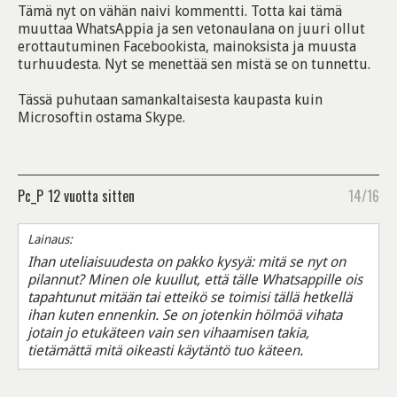
Tämä nyt on vähän naivi kommentti. Totta kai tämä
muuttaa WhatsAppia ja sen vetonaulana on juuri ollut
erottautuminen Facebookista, mainoksista ja muusta
turhuudesta. Nyt se menettää sen mistä se on tunnettu.
Tässä puhutaan samankaltaisesta kaupasta kuin
Microsoftin ostama Skype.
Pc_P
12 vuotta sitten
14/16
Lainaus:
Ihan uteliaisuudesta on pakko kysyä: mitä se nyt on
pilannut? Minen ole kuullut, että tälle Whatsappille ois
tapahtunut mitään tai etteikö se toimisi tällä hetkellä
ihan kuten ennenkin. Se on jotenkin hölmöä vihata
jotain jo etukäteen vain sen vihaamisen takia,
tietämättä mitä oikeasti käytäntö tuo käteen.