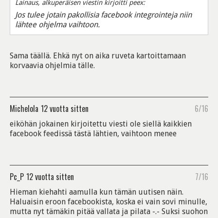
Lainaus, alkuperäisen viestin kirjoitti peex:
Jos tulee jotain pakollisia facebook integrointeja niin
lähtee ohjelma vaihtoon.
Sama täällä. Ehkä nyt on aika ruveta kartoittamaan
korvaavia ohjelmia tälle.
Michelola
12 vuotta sitten
6/16
eiköhän jokainen kirjoitettu viesti ole siellä kaikkien
facebook feedissä tästä lähtien, vaihtoon menee
Pc_P
12 vuotta sitten
7/16
Hieman kiehahti aamulla kun tämän uutisen näin.
Haluaisin eroon facebookista, koska ei vain sovi minulle,
mutta nyt tämäkin pitää vallata ja pilata -.- Suksi suohon