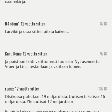
naamakirja.
R4ndom1
12 vuotta sitten
8/16
Lärvikirja osaa sitten pilata kaiken...
Kurt_Koine
12 vuotta sitten
9/16
Ja poistoon lähti välittömästi luurista. Nyt asennettu
Viber ja Line, testaillaan ja valitaan toinen.
remix
12 vuotta sitten
10/16
Otsikossa puhutaan 19 miljardista. Uutisen tekstissä 16
miljardista. Yle uutisoi 12 miljardista.
Ei taida kukaan enää pysyä mukana näissä summissa.