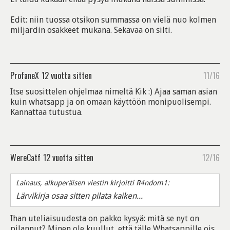
Edit: niin tuossa otsikon summassa on vielä nuo kolmen
miljardin osakkeet mukana. Sekavaa on silti.
ProfaneX
12 vuotta sitten
11/16
Itse suosittelen ohjelmaa nimeltä Kik :) Ajaa saman asian
kuin whatsapp ja on omaan käyttöön monipuolisempi.
Kannattaa tutustua.
WereCatf
12 vuotta sitten
12/16
Lainaus, alkuperäisen viestin kirjoitti R4ndom1:
Lärvikirja osaa sitten pilata kaiken...
Ihan uteliaisuudesta on pakko kysyä: mitä se nyt on
pilannut? Minen ole kuullut, että tälle Whatsappille ois