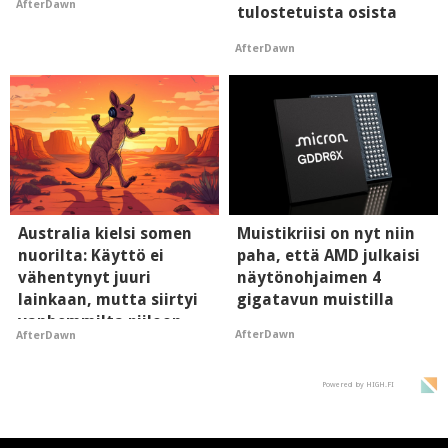
AfterDawn
tulostetuista osista
AfterDawn
Australia kielsi somen
Muistikriisi on nyt niin
nuorilta: Käyttö ei
paha, että AMD julkaisi
vähentynyt juuri
näytönohjaimen 4
lainkaan, mutta siirtyi
gigatavun muistilla
vanhemmilta piiloon
AfterDawn
AfterDawn
Powered by HIGH.FI