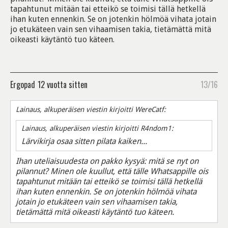
tapahtunut mitään tai etteikö se toimisi tällä hetkellä
ihan kuten ennenkin. Se on jotenkin hölmöä vihata jotain
jo etukäteen vain sen vihaamisen takia, tietämättä mitä
oikeasti käytäntö tuo käteen.
Ergopad
12 vuotta sitten
13/16
Lainaus, alkuperäisen viestin kirjoitti WereCatf:
Lainaus, alkuperäisen viestin kirjoitti R4ndom1:
Lärvikirja osaa sitten pilata kaiken...
Ihan uteliaisuudesta on pakko kysyä: mitä se nyt on
pilannut? Minen ole kuullut, että tälle Whatsappille ois
tapahtunut mitään tai etteikö se toimisi tällä hetkellä
ihan kuten ennenkin. Se on jotenkin hölmöä vihata
jotain jo etukäteen vain sen vihaamisen takia,
tietämättä mitä oikeasti käytäntö tuo käteen.