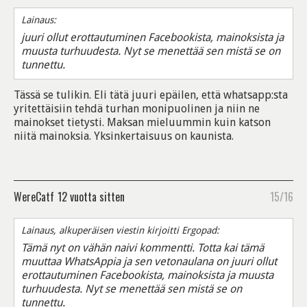
Lainaus:
juuri ollut erottautuminen Facebookista, mainoksista ja
muusta turhuudesta. Nyt se menettää sen mistä se on
tunnettu.
Tässä se tulikin. Eli tätä juuri epäilen, että whatsapp:sta
yritettäisiin tehdä turhan monipuolinen ja niin ne
mainokset tietysti. Maksan mieluummin kuin katson
niitä mainoksia. Yksinkertaisuus on kaunista.
WereCatf
12 vuotta sitten
15/16
Lainaus, alkuperäisen viestin kirjoitti Ergopad:
Tämä nyt on vähän naivi kommentti. Totta kai tämä
muuttaa WhatsAppia ja sen vetonaulana on juuri ollut
erottautuminen Facebookista, mainoksista ja muusta
turhuudesta. Nyt se menettää sen mistä se on
tunnettu.