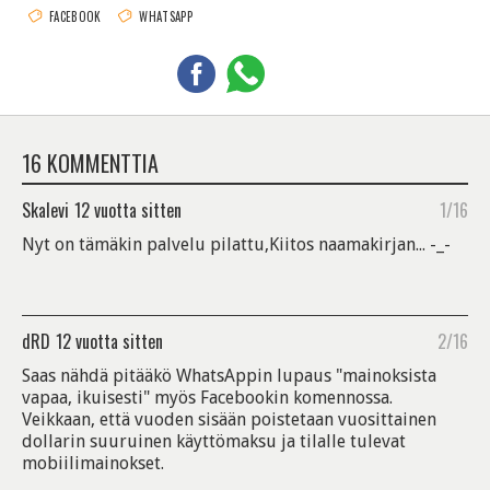
FACEBOOK
WHATSAPP
16 KOMMENTTIA
Skalevi
12 vuotta sitten
1/16
Nyt on tämäkin palvelu pilattu,Kiitos naamakirjan... -_-
dRD
12 vuotta sitten
2/16
Saas nähdä pitääkö WhatsAppin lupaus "mainoksista
vapaa, ikuisesti" myös Facebookin komennossa.
Veikkaan, että vuoden sisään poistetaan vuosittainen
dollarin suuruinen käyttömaksu ja tilalle tulevat
mobiilimainokset.