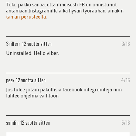
Toki, pakko sanoa, että ilmeisesti FB on onnistunut
antamaan Instagramille aika hyvän työrauhan, ainakin
tämän perusteella
.
Snifferr
12 vuotta sitten
3/16
Uninstalled. Hello viber.
peex
12 vuotta sitten
4/16
Jos tulee jotain pakollisia facebook integrointeja niin
lähtee ohjelma vaihtoon.
samfin
12 vuotta sitten
5/16