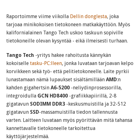
Raportoimme viime viikolla
Dellin donglesta
, joka
tarjoaa minikokoisen tietokoneen matkakäyttöön. Myös
kalifornialainen Tango Tech uskoo taskuun sopiville
tietokoneille olevan kysyntää - eikä ilmeisesti turhaan.
Tango Tech
-yritys hakee rahoitusta kännykän
kokoiselle
tasku-PC:lleen
, jonka luvataan tarjoavan kelpo
korvikkeen sekä työ- että pelitietokoneelle. Laite pyrkii
lunastamaan nämä lupaukset sisältämillään
AMD
:n
kahden gigahertsin
A6-5200
-neliydinprosessorilla,
integroidulla
GCN HD8400
-grafiikkapiirillä, 2-8
gigatavun
SODIMM DDR3
-keskusmuistilla ja 32-512
gigatavun
SSD
-massamuistilla tiedon tallennusta
varten. Laitteen luvataan myös pyörittävän mitä tahansa
kannettavalle tietokoneelle tarkoitettua
käyttöjärjestelmää.