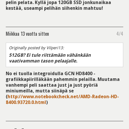
pelin pelata. Kyllä jopa 120GB SSD jonkunaikaa
kestää, useampi pelihän siihenkin mahtuu!
Miikkaa
13 vuotta sitten
4/4
Originally posted by Vilperi13:
512GB? Ei tule riittämään vähänkään
vaativamman tason pelaajalle.
No ei tuolla integroidulla GCN HD8400 -
grafiikkapiirilläkään pahemmin pelailla. Muutama
vanhempi peli saattaa just ja just pyöriä
miniumeilla, mutta siinäpä se
(
http://www.notebookcheck.net/AMD-Radeon-HD-
8400.93720.0.html
)