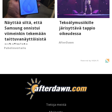
Näyttää siltä, että
Tekoälymusiikille
Samsung onnistui
järisyttävä tappio
viimeinkin tekemään
oikeudessa
taittuvanäyttöisistä
AfterDawn
puhelimista
Puhelinvertailu
supersuosittuja
Powered by HIGH.FI
Tietoja meistä