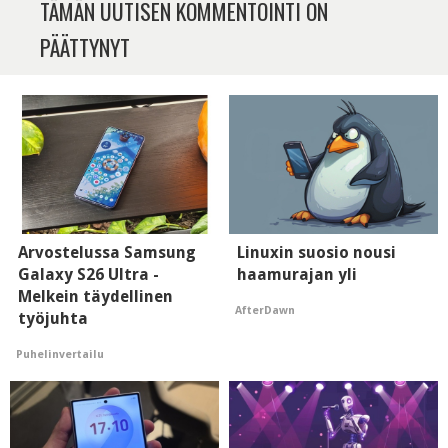
TÄMÄN UUTISEN KOMMENTOINTI ON
PÄÄTTYNYT
Arvostelussa Samsung
Linuxin suosio nousi
Galaxy S26 Ultra -
haamurajan yli
Melkein täydellinen
AfterDawn
työjuhta
Puhelinvertailu