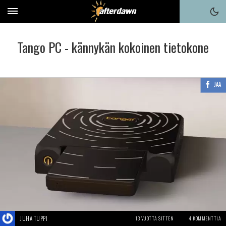
Tango PC - kännykän kokoinen tietokone
JAA
JUHA TUPPI
13 VUOTTA SITTEN
4 KOMMENTTIA