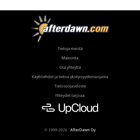
Tietoja meistä
Mainonta
Ota yhteyttä
Käyttöehdot ja tietoa yksityisyydensuojasta
Tietosuojaseloste
Yhteydet tarjoaa:
AfterDawn Oy
© 1999-2026