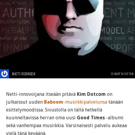
MATTI ROBINSON
13 VUOTTA SITTEN
Netti-innovoijana itseään pitävä
Kim Dotcom
on
julkaissut uuden
Baboom
-musiikkipalvelunsa
tänään
esittelymoodissa. Sivustolla on tällä hetkellä
kuunneltavissa herran oma uusi
Good Times
-albumi
sekä vanhempaa musiikkia. Varsinaisesti palvelu aukeaa
vielä tänä keväänä.