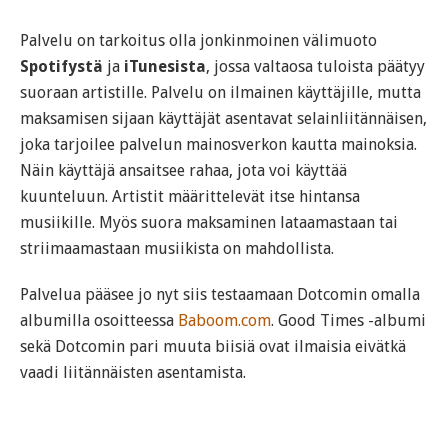
Palvelu on tarkoitus olla jonkinmoinen välimuoto
Spotifystä
ja
iTunesista
, jossa valtaosa tuloista päätyy
suoraan artistille. Palvelu on ilmainen käyttäjille, mutta
maksamisen sijaan käyttäjät asentavat selainliitännäisen,
joka tarjoilee palvelun mainosverkon kautta mainoksia.
Näin käyttäjä ansaitsee rahaa, jota voi käyttää
kuunteluun. Artistit määrittelevät itse hintansa
musiikille. Myös suora maksaminen lataamastaan tai
striimaamastaan musiikista on mahdollista.
Palvelua pääsee jo nyt siis testaamaan Dotcomin omalla
albumilla osoitteessa
Baboom.com
. Good Times -albumi
sekä Dotcomin pari muuta biisiä ovat ilmaisia eivätkä
vaadi liitännäisten asentamista.