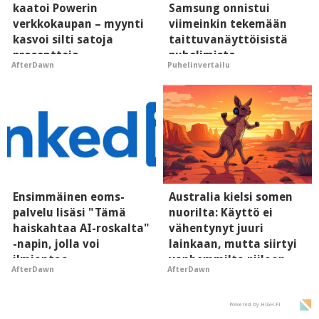
kaatoi Powerin
Samsung onnistui
verkkokaupan – myynti
viimeinkin tekemään
kasvoi silti satoja
taittuvanäyttöisistä
prosentteja
puhelimista
AfterDawn
Puhelinvertailu
supersuosittuja
Ensimmäinen eoms-
Australia kielsi somen
palvelu lisäsi "Tämä
nuorilta: Käyttö ei
haiskahtaa AI-roskalta"
vähentynyt juuri
-napin, jolla voi
lainkaan, mutta siirtyi
ilmiantaa
vanhemmilta piiloon
AfterDawn
AfterDawn
tekoälytauhkan
Powered by HIGH.FI