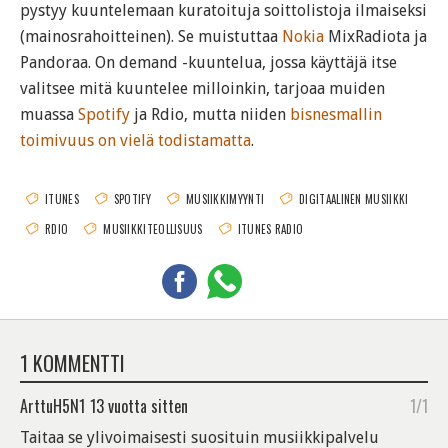
pystyy kuuntelemaan kuratoituja soittolistoja ilmaiseksi
(mainosrahoitteinen). Se muistuttaa
Nokia
MixRadiota ja
Pandoraa. On demand -kuuntelua, jossa käyttäjä itse
valitsee mitä kuuntelee milloinkin, tarjoaa muiden
muassa
Spotify
ja Rdio, mutta niiden
bisnesmallin
toimivuus on vielä todistamatta
.
ITUNES
SPOTIFY
MUSIIKKIMYYNTI
DIGITAALINEN MUSIIKKI
RDIO
MUSIIKKITEOLLISUUS
ITUNES RADIO
1 KOMMENTTI
ArttuH5N1
13 vuotta sitten
1/1
Taitaa se ylivoimaisesti suosituin musiikkipalvelu