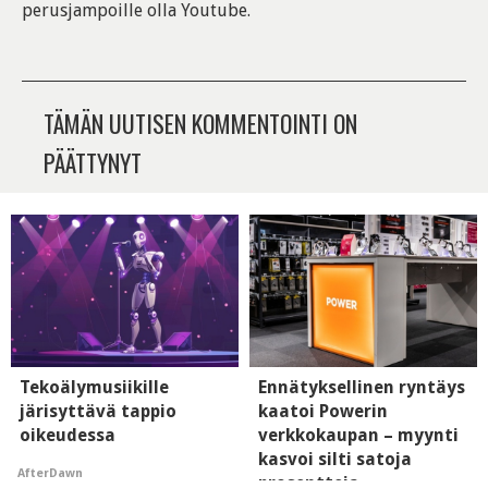
perusjampoille olla Youtube.
TÄMÄN UUTISEN KOMMENTOINTI ON
PÄÄTTYNYT
Tekoälymusiikille
Ennätyksellinen ryntäys
järisyttävä tappio
kaatoi Powerin
oikeudessa
verkkokaupan – myynti
kasvoi silti satoja
AfterDawn
prosentteja