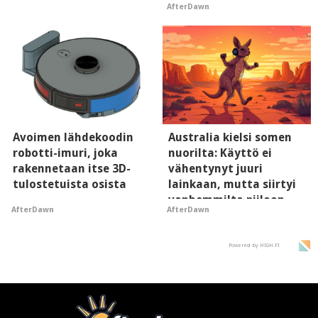
AfterDawn
Avoimen lähdekoodin
Australia kielsi somen
robotti-imuri, joka
nuorilta: Käyttö ei
rakennetaan itse 3D-
vähentynyt juuri
tulostetuista osista
lainkaan, mutta siirtyi
vanhemmilta piiloon
AfterDawn
AfterDawn
Powered by HIGH.FI