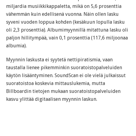
miljardia musiikkikappaletta, mikä on 5,6 prosenttia
vähemmän kuin edellisenä vuonna. Näin ollen lasku
syveni vuoden loppua kohden (kesäkuun lopulla lasku
oli 2,3 prosenttia). Albumimyynnillä mitattuna lasku oli
paljon hillitympää, vain 0,1 prosenttia (117,6 miljoonaa
albumia).
Myynnin laskusta ei syytetä nettipiratismia, vaan
taustalla lienee pikemminkin suoratoistopalveluiden
käytön lisääntyminen. SoundScan ei ole vielä julkaissut
suoratoistoa koskevia mittauslukemia, mutta
Billboardin tietojen mukaan suoratoistopalveluiden
kasvu ylittää digitaalisen myynnin laskun.