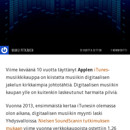
MANU PITKÄNEN
13 VUOTTA SITTEN
1 KOMMENTTI
Viime keväänä 10 vuotta täyttänyt
Applen
iTunes
-
musiikkikauppa on kiistatta musiikin digitaalisen
jakelun kirkkaimpia johtotähtiä. Digitaalisen musiikin
kaupan ylle on kuitenkin laskeutunut harmaita pilviä.
Vuonna 2013, ensimmäistä kertaa iTunesin olemassa
olon aikana, digitaalisen musiikin myynti laski
Yhdysvalloissa.
Nielsen SoundScanin tutkimuksen
mukaan
viime vuonna verkkokaupoista ostettiin 1,26