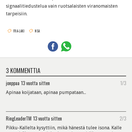
signaalitiedustelua vain ruotsalaisten viranomaisten
tarpeisiin.
FRA-LAKI
NSA
3 KOMMENTTIA
jonppaa
13 vuotta sitten
1/3
Apinaa koijataan, apinaa pumpataan...
RingLeaderTM
13 vuotta sitten
2/3
Pikku-Kallelta kysyttiin, mikä hänestä tulee isona. Kalle