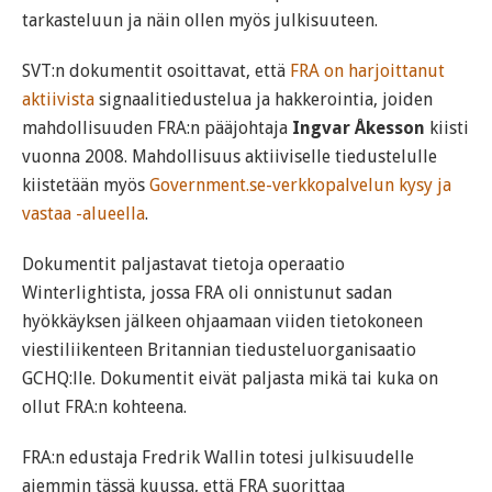
tarkasteluun ja näin ollen myös julkisuuteen.
SVT:n dokumentit osoittavat, että
FRA on harjoittanut
aktiivista
signaalitiedustelua ja hakkerointia, joiden
mahdollisuuden FRA:n pääjohtaja
Ingvar Åkesson
kiisti
vuonna 2008. Mahdollisuus aktiiviselle tiedustelulle
kiistetään myös
Government.se-verkkopalvelun kysy ja
vastaa -alueella
.
Dokumentit paljastavat tietoja operaatio
Winterlightista, jossa FRA oli onnistunut sadan
hyökkäyksen jälkeen ohjaamaan viiden tietokoneen
viestiliikenteen Britannian tiedusteluorganisaatio
GCHQ:lle. Dokumentit eivät paljasta mikä tai kuka on
ollut FRA:n kohteena.
FRA:n edustaja Fredrik Wallin totesi julkisuudelle
aiemmin tässä kuussa, että FRA suorittaa