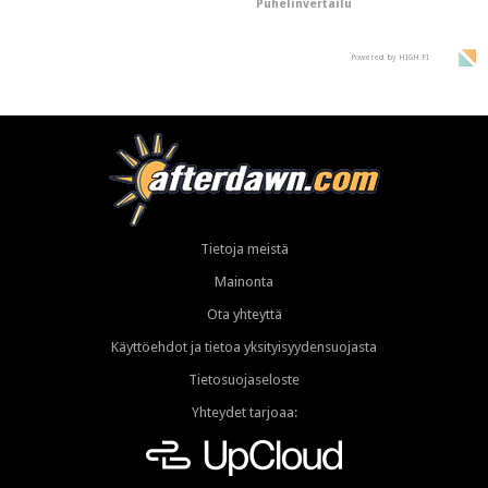
Puhelinvertailu
supersuosittuja
Powered by HIGH.FI
Tietoja meistä
Mainonta
Ota yhteyttä
Käyttöehdot ja tietoa yksityisyydensuojasta
Tietosuojaseloste
Yhteydet tarjoaa: