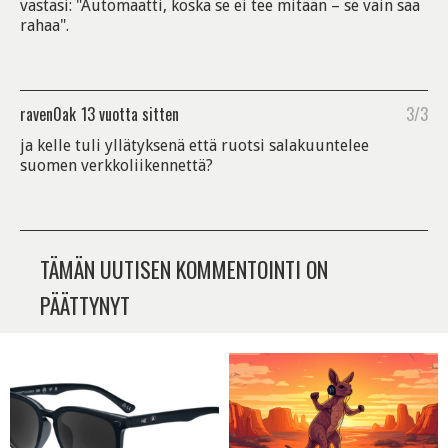
vastasi: "Automaatti, koska se ei tee mitään – se vain saa
rahaa".
raven0ak
13 vuotta sitten
3/3
ja kelle tuli yllätyksenä että ruotsi salakuuntelee
suomen verkkoliikennettä?
TÄMÄN UUTISEN KOMMENTOINTI ON
PÄÄTTYNYT