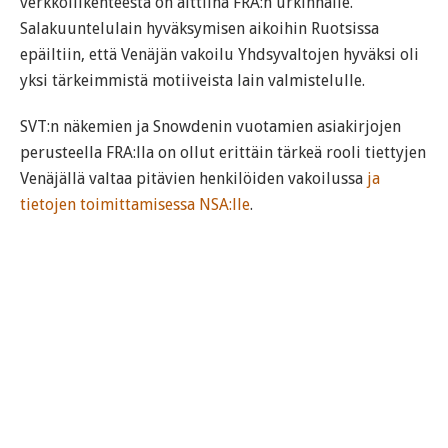
verkkoliikenteestä on alttiina FRA:n urkinnalle.
Salakuuntelulain hyväksymisen aikoihin Ruotsissa
epäiltiin, että Venäjän vakoilu Yhdsyvaltojen hyväksi oli
yksi tärkeimmistä motiiveista lain valmistelulle.
SVT:n näkemien ja Snowdenin vuotamien asiakirjojen
perusteella FRA:lla on ollut erittäin tärkeä rooli tiettyjen
Venäjällä valtaa pitävien henkilöiden vakoilussa
ja
tietojen toimittamisessa NSA:lle
.