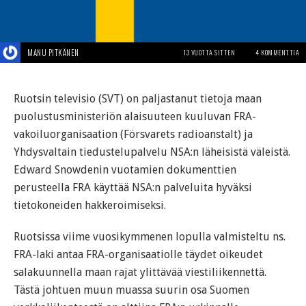
MANU PITKÄNEN
13 VUOTTA SITTEN
4 KOMMENTTIA
Ruotsin televisio (SVT) on paljastanut tietoja maan
puolustusministeriön alaisuuteen kuuluvan FRA-
vakoiluorganisaation (Försvarets radioanstalt) ja
Yhdysvaltain tiedustelupalvelu NSA:n läheisistä väleistä.
Edward Snowdenin vuotamien dokumenttien
perusteella FRA käyttää NSA:n palveluita hyväksi
tietokoneiden hakkeroimiseksi.
Ruotsissa viime vuosikymmenen lopulla valmisteltu ns.
FRA-laki antaa FRA-organisaatiolle täydet oikeudet
salakuunnella maan rajat ylittävää viestiliikennettä.
Tästä johtuen muun muassa suurin osa Suomen