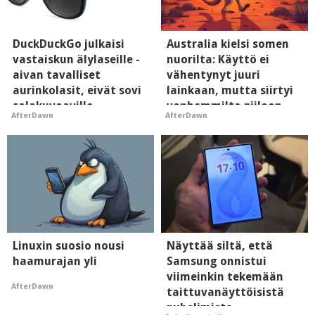
DuckDuckGo julkaisi
Australia kielsi somen
vastaiskun älylaseille -
nuorilta: Käyttö ei
aivan tavalliset
vähentynyt juuri
aurinkolasit, eivät sovi
lainkaan, mutta siirtyi
salakuvaaville
vanhemmilta piiloon
AfterDawn
AfterDawn
hyypiöille
Linuxin suosio nousi
Näyttää siltä, että
haamurajan yli
Samsung onnistui
viimeinkin tekemään
AfterDawn
taittuvanäyttöisistä
puhelimista