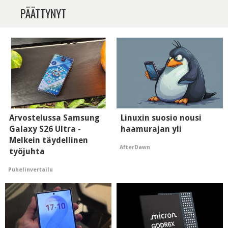
PÄÄTTYNYT
Arvostelussa Samsung
Linuxin suosio nousi
Galaxy S26 Ultra -
haamurajan yli
Melkein täydellinen
AfterDawn
työjuhta
Puhelinvertailu