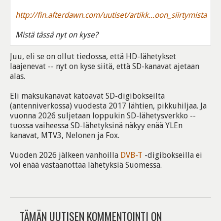
http://fin.afterdawn.com/uutiset/artikk...oon_siirtymista
Mistä tässä nyt on kyse?
Juu, eli se on ollut tiedossa, että HD-lähetykset
laajenevat -- nyt on kyse siitä, että SD-kanavat ajetaan
alas.
Eli maksukanavat katoavat SD-digibokseilta
(antenniverkossa) vuodesta 2017 lähtien, pikkuhiljaa. Ja
vuonna 2026 suljetaan loppukin SD-lähetysverkko --
tuossa vaiheessa SD-lähetyksinä näkyy enää YLEn
kanavat, MTV3, Nelonen ja Fox.
Vuoden 2026 jälkeen vanhoilla
DVB-T
-digibokseilla ei
voi enää vastaanottaa lähetyksiä Suomessa.
TÄMÄN UUTISEN KOMMENTOINTI ON