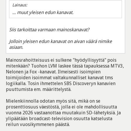
Lainaus:
... muut yleisen edun kanavat.
Siis tarkoittaa varmaan mainoskanavat?
Jolloin yleisen edun kanavat on aivan väärä nimike
asiaan.
Mainosrahoitteisuus ei sulkene "hyödyllisyyttä" pois
mitenkään? Tuohon LVM laskee tässä tapauksessa MTV3,
Nelonen ja Fox -kanavat. Ilmeisesti isoimpien
toimijoiden isoimmat valtakunnalliset kanavat tms
logiikalla. Tosin ihmettelen SBS Discoveryn kanavien
puuttumista em. määrittelystä.
Mielenkiinnolla odotan myös sitä, mikä on se
prosenttiosuus väestöstä, jolla ei ole mahdollisuutta
vuonna 2026 vastaanottaa muutakuin SD-lähetyksiä. Ja
ylipäätään broadcast-television osuutta katselusta
reilun vuosikymmenen päästä.