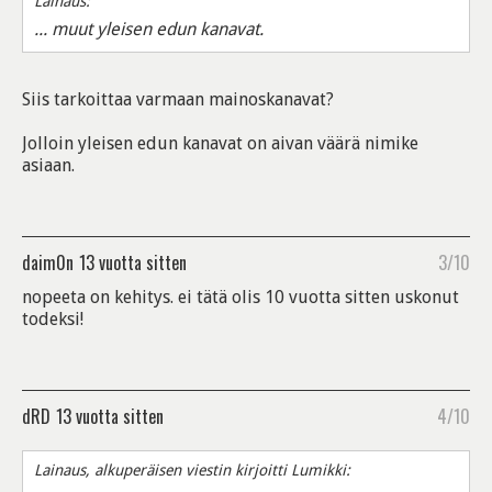
Lainaus:
... muut yleisen edun kanavat.
Siis tarkoittaa varmaan mainoskanavat?
Jolloin yleisen edun kanavat on aivan väärä nimike
asiaan.
daim0n
13 vuotta sitten
3/10
nopeeta on kehitys. ei tätä olis 10 vuotta sitten uskonut
todeksi!
dRD
13 vuotta sitten
4/10
Lainaus, alkuperäisen viestin kirjoitti Lumikki: