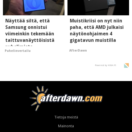
Näyttää siltä, että
Muistikriisi on nyt niin
Samsung onnistui
paha, että AMD julkaisi
viimeinkin tekemään
näytönohjaimen 4
taittuvanäyttöisistä
gigatavun muistilla
puhelimista
AfterDawn
Puhelinvertailu
supersuosittuja
Powered by HIGH.FI
Tietoja meistä
Mainonta