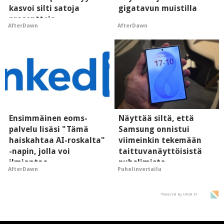
kasvoi silti satoja
gigatavun muistilla
prosentteja
AfterDawn
AfterDawn
Ensimmäinen eoms-
Näyttää siltä, että
palvelu lisäsi "Tämä
Samsung onnistui
haiskahtaa AI-roskalta"
viimeinkin tekemään
-napin, jolla voi
taittuvanäyttöisistä
ilmiantaa
puhelimista
AfterDawn
Puhelinvertailu
tekoälytauhkan
supersuosittuja
Powered by HIGH.FI