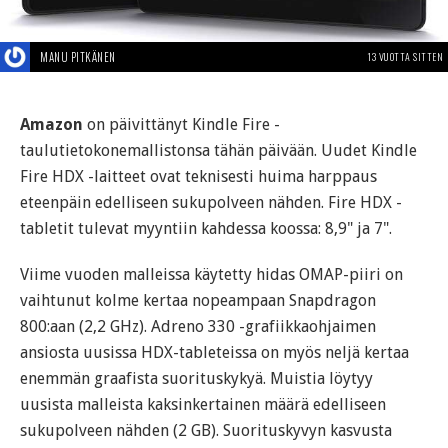
MANU PITKÄNEN
13 VUOTTA SITTEN
Amazon
on päivittänyt Kindle Fire -
taulutietokonemallistonsa tähän päivään. Uudet Kindle
Fire HDX -laitteet ovat teknisesti huima harppaus
eteenpäin edelliseen sukupolveen nähden. Fire HDX -
tabletit tulevat myyntiin kahdessa koossa: 8,9" ja 7".
Viime vuoden malleissa käytetty hidas OMAP-piiri on
vaihtunut kolme kertaa nopeampaan Snapdragon
800:aan (2,2 GHz). Adreno 330 -grafiikkaohjaimen
ansiosta uusissa HDX-tableteissa on myös neljä kertaa
enemmän graafista suorituskykyä. Muistia löytyy
uusista malleista kaksinkertainen määrä edelliseen
sukupolveen nähden (2 GB). Suorituskyvyn kasvusta