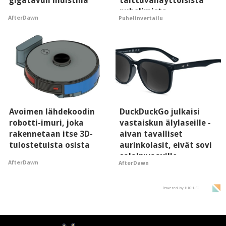
gigatavun muistilla
taittuvanäyttöisistä
puhelimista
AfterDawn
Puhelinvertailu
supersuosittuja
Avoimen lähdekoodin
DuckDuckGo julkaisi
robotti-imuri, joka
vastaiskun älylaseille -
rakennetaan itse 3D-
aivan tavalliset
tulostetuista osista
aurinkolasit, eivät sovi
salakuvaaville
AfterDawn
AfterDawn
hyypiöille
Powered by HIGH.FI