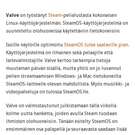
Valve
on työstänyt
Steam
-pelialustasta kokonaisen
Linux-käyttöjärjestelmän. SteamOS-käyttöjärjestelmä on
suunniteltu olohuoneissa käytettäviin tietokoneisiin.
Isoille näytöille optimoitu
SteamOS tulee saataville pian
.
Käyttöjärjestelmä on ilmainen sekä pelaajille että
laitevalmistajille. Valve kertoo tarkempia tietoja
muutaman päivän sisällä, mutta yhtiö on jo luvannut
pelien streamaamisen Windows- ja Mac-tietokoneilta
SteamOS-laitteelle olevan mahdollista. Myös musiikki- ja
videopalveluja on tulossa SteamOS:lle.
Valve on valmistautunut julkistamaan tällä viikolla
kolme uutta hanketta, joiden avulla Steam tuodaan
ihmisten olohuoneisiin. Tänään esitelty SteamOS on
ensimmäinen osa palapeliä ja seuraavasta saadaan lisää