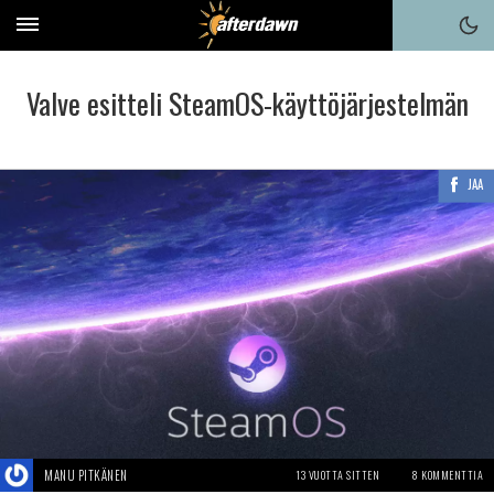
Valve esitteli SteamOS-käyttöjärjestelmän
JAA
MANU PITKÄNEN
13 VUOTTA SITTEN
8 KOMMENTTIA