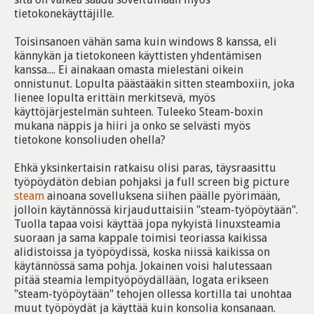
tietokonekäyttäjille.
Toisinsanoen vähän sama kuin windows 8 kanssa, eli
kännykän ja tietokoneen käyttisten yhdentämisen
kanssa.... Ei ainakaan omasta mielestäni oikein
onnistunut. Lopulta päästääkin sitten steamboxiin, joka
lienee lopulta erittäin merkitsevä, myös
käyttöjärjestelmän suhteen. Tuleeko Steam-boxin
mukana näppis ja hiiri ja onko se selvästi myös
tietokone konsoliuden ohella?
Ehkä yksinkertaisin ratkaisu olisi paras, täysraasittu
työpöydätön debian pohjaksi ja full screen big picture
steam
ainoana sovelluksena siihen päälle pyörimään,
jolloin käytännössä kirjauduttaisiin "steam-työpöytään".
Tuolla tapaa voisi käyttää jopa nykyistä linuxsteamia
suoraan ja sama kappale toimisi teoriassa kaikissa
alidistoissa ja työpöydissä, koska niissä kaikissa on
käytännössä sama pohja. Jokainen voisi halutessaan
pitää steamia lempityöpöydällään, logata erikseen
"steam-työpöytään" tehojen ollessa kortilla tai unohtaa
muut työpöydät ja käyttää kuin konsolia konsanaan.