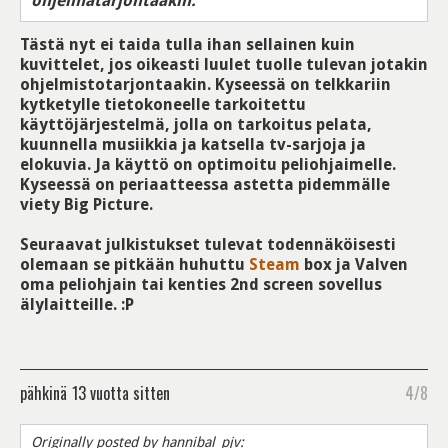
ohjelmatarjontaakin.
Tästä nyt ei taida tulla ihan sellainen kuin
kuvittelet, jos oikeasti luulet tuolle tulevan jotakin
ohjelmistotarjontaakin. Kyseessä on telkkariin
kytketylle tietokoneelle tarkoitettu
käyttöjärjestelmä, jolla on tarkoitus pelata,
kuunnella musiikkia ja katsella tv-sarjoja ja
elokuvia. Ja käyttö on optimoitu peliohjaimelle.
Kyseessä on periaatteessa astetta pidemmälle
viety Big Picture.
Seuraavat julkistukset tulevat todennäköisesti
olemaan se pitkään huhuttu
Steam
box ja Valven
oma peliohjain tai kenties 2nd screen sovellus
älylaitteille. :P
pähkinä
13 vuotta sitten
4/8
Originally posted by hannibal_pjv: