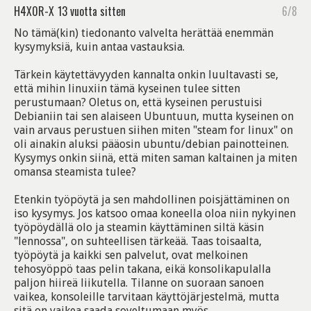
H4X0R-X
13 vuotta sitten
6/8
No tämä(kin) tiedonanto valvelta herättää enemmän
kysymyksiä, kuin antaa vastauksia.
Tärkein käytettävyyden kannalta onkin luultavasti se,
että mihin linuxiin tämä kyseinen tulee sitten
perustumaan? Oletus on, että kyseinen perustuisi
Debianiin tai sen alaiseen Ubuntuun, mutta kyseinen on
vain arvaus perustuen siihen miten "steam for linux" on
oli ainakin aluksi pääosin ubuntu/debian painotteinen.
Kysymys onkin siinä, että miten saman kaltainen ja miten
omansa steamista tulee?
Etenkin työpöytä ja sen mahdollinen poisjättäminen on
iso kysymys. Jos katsoo omaa koneella oloa niin nykyinen
työpöydällä olo ja steamin käyttäminen siltä käsin
"lennossa", on suhteellisen tärkeää. Taas toisaalta,
työpöytä ja kaikki sen palvelut, ovat melkoinen
tehosyöppö taas pelin takana, eikä konsolikapulalla
paljon hiireä liikutella. Tilanne on suoraan sanoen
vaikea, konsoleille tarvitaan käyttöjärjestelmä, mutta
sitä on vaikea saada soveltumaan myös