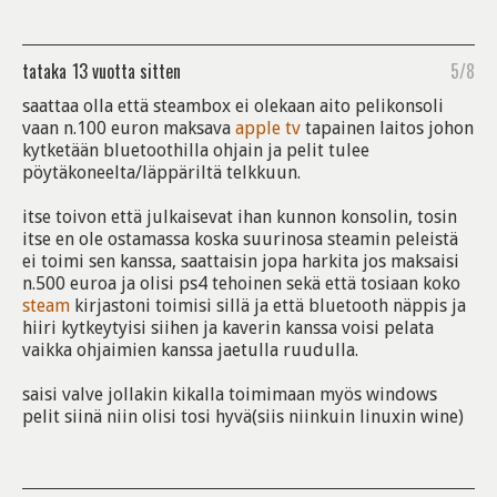
tataka
13 vuotta sitten
5/8
saattaa olla että steambox ei olekaan aito pelikonsoli
vaan n.100 euron maksava
apple
tv
tapainen laitos johon
kytketään bluetoothilla ohjain ja pelit tulee
pöytäkoneelta/läppäriltä telkkuun.
itse toivon että julkaisevat ihan kunnon konsolin, tosin
itse en ole ostamassa koska suurinosa steamin peleistä
ei toimi sen kanssa, saattaisin jopa harkita jos maksaisi
n.500 euroa ja olisi ps4 tehoinen sekä että tosiaan koko
steam
kirjastoni toimisi sillä ja että bluetooth näppis ja
hiiri kytkeytyisi siihen ja kaverin kanssa voisi pelata
vaikka ohjaimien kanssa jaetulla ruudulla.
saisi valve jollakin kikalla toimimaan myös windows
pelit siinä niin olisi tosi hyvä(siis niinkuin linuxin wine)