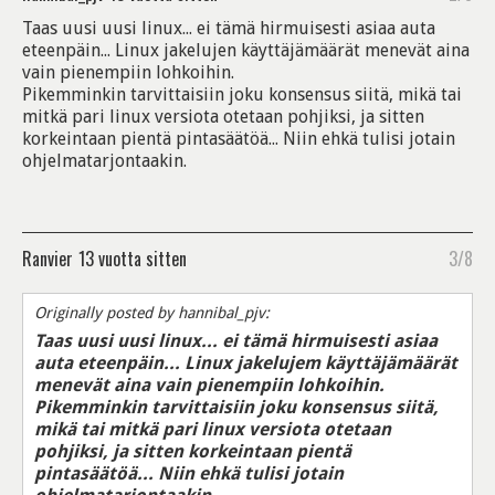
Taas uusi uusi linux... ei tämä hirmuisesti asiaa auta
eteenpäin... Linux jakelujen käyttäjämäärät menevät aina
vain pienempiin lohkoihin.
Pikemminkin tarvittaisiin joku konsensus siitä, mikä tai
mitkä pari linux versiota otetaan pohjiksi, ja sitten
korkeintaan pientä pintasäätöä... Niin ehkä tulisi jotain
ohjelmatarjontaakin.
Ranvier
13 vuotta sitten
3/8
Originally posted by hannibal_pjv:
Taas uusi uusi linux... ei tämä hirmuisesti asiaa
auta eteenpäin... Linux jakelujem käyttäjämäärät
menevät aina vain pienempiin lohkoihin.
Pikemminkin tarvittaisiin joku konsensus siitä,
mikä tai mitkä pari linux versiota otetaan
pohjiksi, ja sitten korkeintaan pientä
pintasäätöä... Niin ehkä tulisi jotain