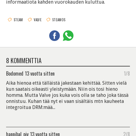
informaatiota kahden vuorokauden kuluttua.
STEAM
VALVE
STEAMOS
8 KOMMENTTIA
Bodomed
13 vuotta sitten
1/8
Aika hienoa että tälläistä jakestaan kehittää. Sitten vielä
kun saatais oikeasti yleistymään. Niin ois tosi hieno
homma. Mutta Valve jos kuka vois olla se taho joka tässä
onnistuu. Kuhan tää nyt ei vaan sisältäis mtn kauheeta
integroitua DRM:mää...
hannibal_pjv
13 vuotta sitten
2/8