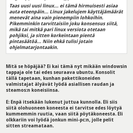
Taas uusi uusi linux... ei tämä hirmuisesti asiaa
auta eteenpäin... Linux jakelujem käyttäjämäärät
menevät aina vain pienempiin lohkoihin.
Pikemminkin tarvittaisiin joku konsensus siitä,
mikä tai mitkä pari linux versiota otetaan
pohjiksi, ja sitten korkeintaan pientä
pintasäätöä... Niin ehkä tulisi jotain
ohjelmatarjontaakin.
Mitä se höpäjää? Ei kai tämä nyt mikään windowsin
tappaja ole tai edes seuraava ubuntu. Konsolit
tällä tapetaan, kunhan pakettikoneiden
valmistajat älyävät lyödä asiallisen raudan ja
steamos:n koneisiinsa.
E: Enpä itsekään lukenut juttua kunnolla. Eli siis
siitä olohuoneen koneesta ei tarvitse edes löytyä
kummemmin ruutia, vaan siitä pöytäkoneesta. Eli
olkkariin voi lyödä jonkun mini-pc:n, jolle pelit
sitten streamataan.