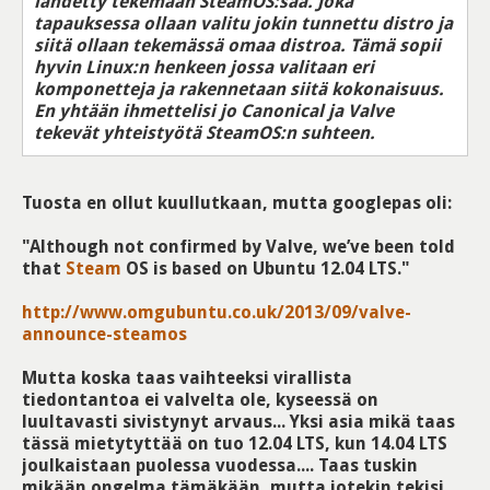
lähdetty tekemään SteamOS:saa. Joka
tapauksessa ollaan valitu jokin tunnettu distro ja
siitä ollaan tekemässä omaa distroa. Tämä sopii
hyvin Linux:n henkeen jossa valitaan eri
komponetteja ja rakennetaan siitä kokonaisuus.
En yhtään ihmettelisi jo Canonical ja Valve
tekevät yhteistyötä SteamOS:n suhteen.
Tuosta en ollut kuullutkaan, mutta googlepas oli:
"Although not confirmed by Valve, we’ve been told
that
Steam
OS is based on Ubuntu 12.04 LTS."
http://www.omgubuntu.co.uk/2013/09/valve-
announce-steamos
Mutta koska taas vaihteeksi virallista
tiedontantoa ei valvelta ole, kyseessä on
luultavasti sivistynyt arvaus... Yksi asia mikä taas
tässä mietytyttää on tuo 12.04 LTS, kun 14.04 LTS
joulkaistaan puolessa vuodessa.... Taas tuskin
mikään ongelma tämäkään, mutta jotekin tekisi