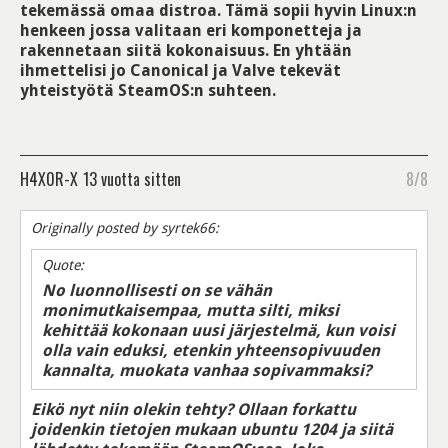
tekemässä omaa distroa. Tämä sopii hyvin Linux:n
henkeen jossa valitaan eri komponetteja ja
rakennetaan siitä kokonaisuus. En yhtään
ihmettelisi jo Canonical ja Valve tekevät
yhteistyötä SteamOS:n suhteen.
H4X0R-X
13 vuotta sitten
8/8
Originally posted by syrtek66:
Quote:
No luonnollisesti on se vähän
monimutkaisempaa, mutta silti, miksi
kehittää kokonaan uusi järjestelmä, kun voisi
olla vain eduksi, etenkin yhteensopivuuden
kannalta, muokata vanhaa sopivammaksi?
Eikö nyt niin olekin tehty? Ollaan forkattu
joidenkin tietojen mukaan ubuntu 1204 ja siitä