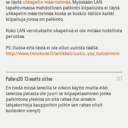
se täytä
uhkapelin määritelmää
. Myöskään LAN
tapahtumassa mahdollinen palkinto kilpailusta ei täytä
uhkapelin määritelmää koska se koskisi tällöin kaikki
kilpailuja joissa on palkinto.
Koko LAN verotukselle ukapelinä ei ole mitään todellista
perustaa.
PS: Outoa että tästä ei ole ollut uutista täällä:
http://www.tietokone.fi/artikkeli/uutis...yos_tulostimiin
Pallero20
13 vuotta sitten
7/7
En tiedä missä laneilla te oikein käytte mutta eikö
laneissa parasta ole juuri se kilpapelaaminen jonka
palkintona yleensä on sitä rahaa (tai ainakin
lahjakortteja kauppoihin joihin sen rahan olisit
kuitenkin vienyt)