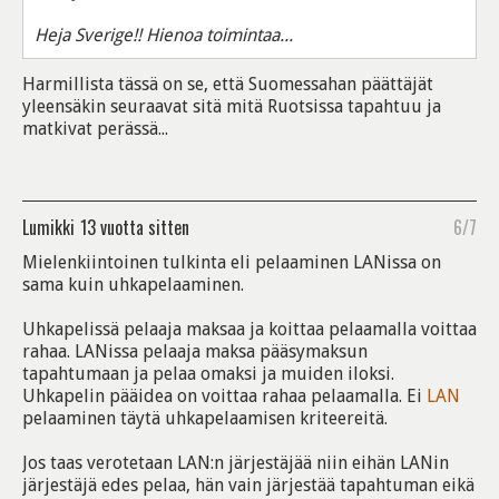
Heja Sverige!! Hienoa toimintaa...
Harmillista tässä on se, että Suomessahan päättäjät
yleensäkin seuraavat sitä mitä Ruotsissa tapahtuu ja
matkivat perässä...
Lumikki
13 vuotta sitten
6/7
Mielenkiintoinen tulkinta eli pelaaminen LANissa on
sama kuin uhkapelaaminen.
Uhkapelissä pelaaja maksaa ja koittaa pelaamalla voittaa
rahaa. LANissa pelaaja maksa pääsymaksun
tapahtumaan ja pelaa omaksi ja muiden iloksi.
Uhkapelin pääidea on voittaa rahaa pelaamalla. Ei
LAN
pelaaminen täytä uhkapelaamisen kriteereitä.
Jos taas verotetaan LAN:n järjestäjää niin eihän LANin
järjestäjä edes pelaa, hän vain järjestää tapahtuman eikä