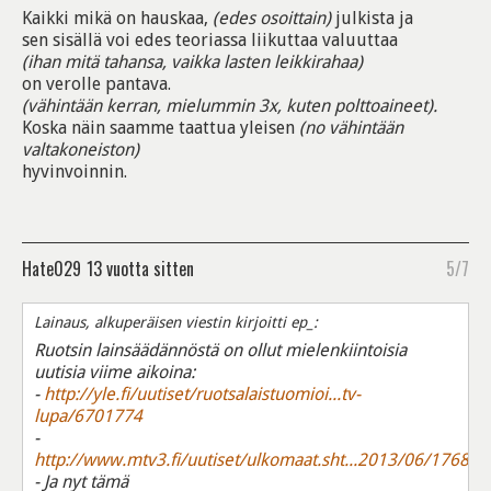
Kaikki mikä on hauskaa,
(edes osoittain)
julkista ja
sen sisällä voi edes teoriassa liikuttaa valuuttaa
(ihan mitä tahansa, vaikka lasten leikkirahaa)
on verolle pantava.
(vähintään kerran, mielummin 3x, kuten polttoaineet).
Koska näin saamme taattua yleisen
(no vähintään
valtakoneiston)
hyvinvoinnin.
Hate029
13 vuotta sitten
5/7
Lainaus, alkuperäisen viestin kirjoitti ep_:
Ruotsin lainsäädännöstä on ollut mielenkiintoisia
uutisia viime aikoina:
-
http://yle.fi/uutiset/ruotsalaistuomioi...tv-
lupa/6701774
-
http://www.mtv3.fi/uutiset/ulkomaat.sht...2013/06/176861
- Ja nyt tämä