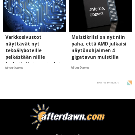
Verkkosivustot
Muistikriisi on nyt niin
näyttävät nyt
paha, että AMD julkaisi
tekoälyboteille
näytönohjaimen 4
pelkästään niille
gigatavun muistilla
tarkoitettuja mainoksia
AfterDawn
AfterDawn
- vaikuttaa tekoälyn
mielikuvaan brändistä
Powered by HIGH.FI