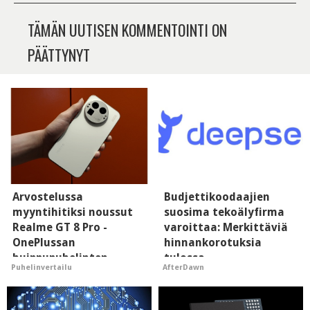
TÄMÄN UUTISEN KOMMENTOINTI ON
PÄÄTTYNYT
Arvostelussa
Budjettikoodaajien
myyntihitiksi noussut
suosima tekoälyfirma
Realme GT 8 Pro -
varoittaa: Merkittäviä
OnePlussan
hinnankorotuksia
huippupuhelinten
tulossa
Puhelinvertailu
AfterDawn
"perillinen"