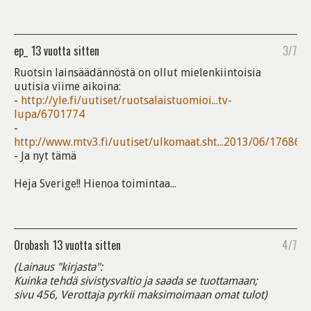
ep_
13 vuotta sitten
3/7
Ruotsin lainsäädännöstä on ollut mielenkiintoisia
uutisia viime aikoina:
-
http://yle.fi/uutiset/ruotsalaistuomioi...tv-
lupa/6701774
-
http://www.mtv3.fi/uutiset/ulkomaat.sht...2013/06/176861
- Ja nyt tämä
Heja Sverige!! Hienoa toimintaa...
Orobash
13 vuotta sitten
4/7
(Lainaus "kirjasta":
Kuinka tehdä sivistysvaltio ja saada se tuottamaan;
sivu 456, Verottaja pyrkii maksimoimaan omat tulot)