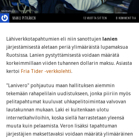
MANU PITKÄNEN
13 VUOTTA SITTEN
8 KOMMENTTIA
Lähiverkkotapahtumien eli niin sanottujen
lanien
järjestämisestä aletaan periä ylimääräistä lupamaksua
Ruotsissa. Lanien pystyttämisestä voidaan määrätä
korkeimmillaan viiden tuhannen dollarin maksu. Asiasta
kertoi
Fria Tider -verkkolehti
.
"Lanivero" pohjautuu maan hallituksen aiemmin
tekemään rahapelilain uudistukseen, jonka piiriin myös
pelitapahtumat kuuluvat uhkapelitoimintaa valvovan
lautakunnan mukaan. Laki ei kuitenkaan ulotu
internetkahviloihin, koska siellä harrastetaan yleensä
muuta kuin pelaamista. Veron lisäksi tapahtuman
järjestäjien maksettavaksi voidaan määrätä ylimääräinen