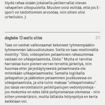
löydä rahaa sisään jokaisella pelikerralla) olevan
rahapelien ulkopuolella. Muuten voisi esittää, että jos E-
sport on taidottomien arvontaa, niin sitten olisi
urheilukin. ;)
olegbelov
13 vuotta sitten
2/7
Taas on vanhat valkonaamat keksineet tyhmempääkin
tyhmemmän lakiuudistuksen. Siellä on taas miettimällä
mietitty: "Döö, videopelien pelaaminen rahasummaa
vastaan on uhkapelaamista, Dööö." Mutta ei tarvitse
harrastaa kuin pienen verran tervettä järkeilyä, niin
huomaa ettei järjestäytyneestä pelaamisesta ole
mitenkään uhkapelaamiseksi. Samalla logiikalla
jalkapallon ja jääkiekon pelaaminen joukkueessa on
uhkapelaamista, ja sitä tulisi maksaa "uhkapelimaksu".
Jos tässä verotettaisiin pelikilpailujen vedonlyöntejä -
jos mokomia on edes tällä pohjoismaissa olemassa - niin
sitten ymmärtäisin, mutta tällaista hölynpölyä en kerta
kaikkiaan voi.