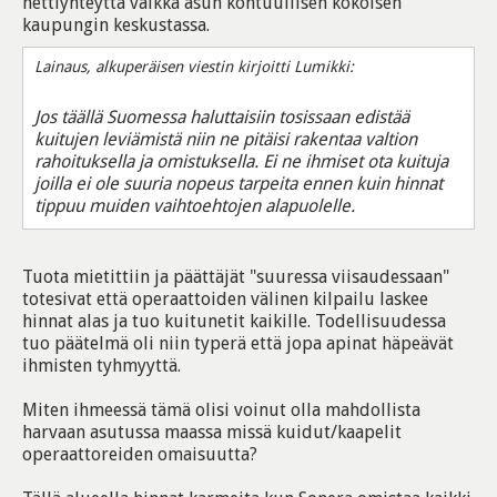
nettiyhteyttä vaikka asun kohtuullisen kokoisen
kaupungin keskustassa.
Lainaus, alkuperäisen viestin kirjoitti Lumikki:
Jos täällä Suomessa haluttaisiin tosissaan edistää
kuitujen leviämistä niin ne pitäisi rakentaa valtion
rahoituksella ja omistuksella. Ei ne ihmiset ota kuituja
joilla ei ole suuria nopeus tarpeita ennen kuin hinnat
tippuu muiden vaihtoehtojen alapuolelle.
Tuota mietittiin ja päättäjät "suuressa viisaudessaan"
totesivat että operaattoiden välinen kilpailu laskee
hinnat alas ja tuo kuitunetit kaikille. Todellisuudessa
tuo päätelmä oli niin typerä että jopa apinat häpeävät
ihmisten tyhmyyttä.
Miten ihmeessä tämä olisi voinut olla mahdollista
harvaan asutussa maassa missä kuidut/kaapelit
operaattoreiden omaisuutta?