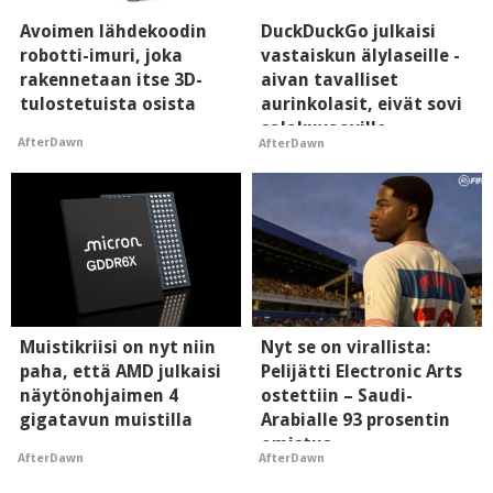
Avoimen lähdekoodin
DuckDuckGo julkaisi
robotti-imuri, joka
vastaiskun älylaseille -
rakennetaan itse 3D-
aivan tavalliset
tulostetuista osista
aurinkolasit, eivät sovi
salakuvaaville
AfterDawn
AfterDawn
hyypiöille
Muistikriisi on nyt niin
Nyt se on virallista:
paha, että AMD julkaisi
Pelijätti Electronic Arts
näytönohjaimen 4
ostettiin – Saudi-
gigatavun muistilla
Arabialle 93 prosentin
omistus
AfterDawn
AfterDawn