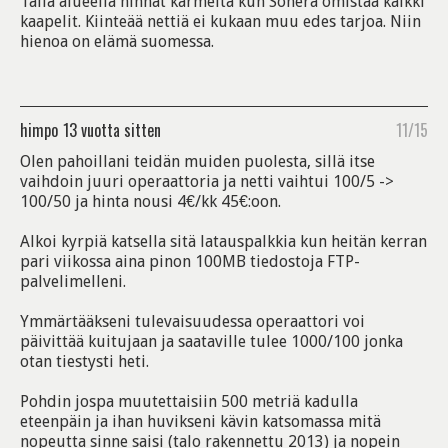
Tällä alueella hinnat karmeita kun Sonera omistaa kaikki
kaapelit. Kiinteää nettiä ei kukaan muu edes tarjoa. Niin
hienoa on elämä suomessa.
himpo
13 vuotta sitten
11/15
Olen pahoillani teidän muiden puolesta, sillä itse
vaihdoin juuri operaattoria ja netti vaihtui 100/5 ->
100/50 ja hinta nousi 4€/kk 45€:oon.
Alkoi kyrpiä katsella sitä latauspalkkia kun heitän kerran
pari viikossa aina pinon 100MB tiedostoja FTP-
palvelimelleni.
Ymmärtääkseni tulevaisuudessa operaattori voi
päivittää kuitujaan ja saataville tulee 1000/100 jonka
otan tiestysti heti.
Pohdin jospa muutettaisiin 500 metriä kadulla
eteenpäin ja ihan huvikseni kävin katsomassa mitä
nopeutta sinne saisi (talo rakennettu 2013) ja nopein