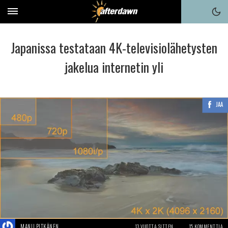
Japanissa testataan 4K-televisiolähetysten
jakelua internetin yli
JAA
MANU PITKÄNEN
13 VUOTTA SITTEN
15 KOMMENTTIA