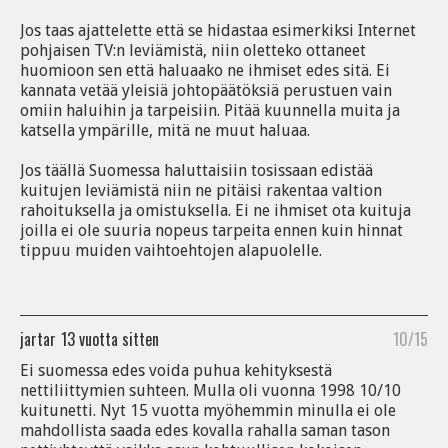
Jos taas ajattelette että se hidastaa esimerkiksi Internet
pohjaisen TV:n leviämistä, niin oletteko ottaneet
huomioon sen että haluaako ne ihmiset edes sitä. Ei
kannata vetää yleisiä johtopäätöksiä perustuen vain
omiin haluihin ja tarpeisiin. Pitää kuunnella muita ja
katsella ympärille, mitä ne muut haluaa.
Jos täällä Suomessa haluttaisiin tosissaan edistää
kuitujen leviämistä niin ne pitäisi rakentaa valtion
rahoituksella ja omistuksella. Ei ne ihmiset ota kuituja
joilla ei ole suuria nopeus tarpeita ennen kuin hinnat
tippuu muiden vaihtoehtojen alapuolelle.
jartar
13 vuotta sitten
10/15
Ei suomessa edes voida puhua kehityksestä
nettiliittymien suhteen. Mulla oli vuonna 1998 10/10
kuitunetti. Nyt 15 vuotta myöhemmin minulla ei ole
mahdollista saada edes kovalla rahalla saman tason