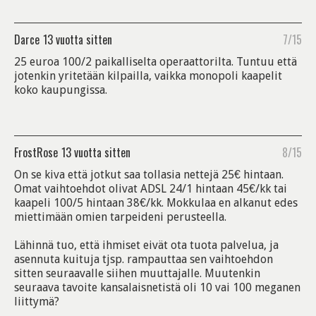
Darce
13 vuotta sitten
7/15
25 euroa 100/2 paikalliselta operaattorilta. Tuntuu että
jotenkin yritetään kilpailla, vaikka monopoli kaapelit
koko kaupungissa.
FrostRose
13 vuotta sitten
8/15
On se kiva että jotkut saa tollasia nettejä 25€ hintaan.
Omat vaihtoehdot olivat ADSL 24/1 hintaan 45€/kk tai
kaapeli 100/5 hintaan 38€/kk. Mokkulaa en alkanut edes
miettimään omien tarpeideni perusteella.
Lähinnä tuo, että ihmiset eivät ota tuota palvelua, ja
asennuta kuituja tjsp. rampauttaa sen vaihtoehdon
sitten seuraavalle siihen muuttajalle. Muutenkin
seuraava tavoite kansalaisnetistä oli 10 vai 100 meganen
liittymä?