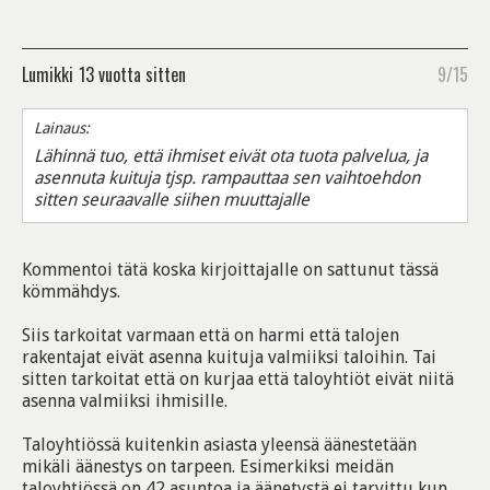
Lumikki
13 vuotta sitten
9/15
Lainaus:
Lähinnä tuo, että ihmiset eivät ota tuota palvelua, ja
asennuta kuituja tjsp. rampauttaa sen vaihtoehdon
sitten seuraavalle siihen muuttajalle
Kommentoi tätä koska kirjoittajalle on sattunut tässä
kömmähdys.
Siis tarkoitat varmaan että on harmi että talojen
rakentajat eivät asenna kuituja valmiiksi taloihin. Tai
sitten tarkoitat että on kurjaa että taloyhtiöt eivät niitä
asenna valmiiksi ihmisille.
Taloyhtiössä kuitenkin asiasta yleensä äänestetään
mikäli äänestys on tarpeen. Esimerkiksi meidän
taloyhtiössä on 42 asuntoa ja äänetystä ei tarvittu kun