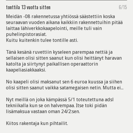
tonttila
13 vuotta sitten
6/15
Meidän -08 rakennetussa yhtiössä säästettiin koska
seuraavan vuoden aikana kaikkiin rakennettuihin pitää
laittaa lähiverkkokaapelointi, meille tuli vain
puhelinpistorasiat.
Kuitu kuitenkin tulee tontille asti.
Tänä kesänä ruvettiin kyseleen parempaa nettiä ja
sellaisen olisi sitten saanut kun olisi heittänyt haravan
katolta ja siirtynyt paikallisen operaattorin
kaapeliasiakkaaksi.
No kaapeli olisi maksanut sen 6 euroa kuussa ja siihen
olisi sitten saanut vaikka satamegaisen netin. Mutta ei...
Nyt meillä on joka kämpässä 5/1 toteutettuna adsl
tekniikalla kun se on halvempaa. Itse toki pidän
lisämaksua vastaan oman 24/2:sen.
Kiitos rakentaja kun pihtailit.