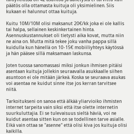
päätös olla ottamasta kuituja oli yksimielinen. Siis
kukaan ei halunnut ottaa kuituja.
Kuitu 10M/10M olisi maksanut 20€/kk joka ei ole kallis
tai halpa, sellainen keskinkertainen hinta.
Asennuskustannukset oli tietysti aika kovat, mutta niin
ne aina on. Mutta mitä tekee joku vanha pappa sillä
kuidulla kun hänellä on 10-15€ mobiiliyhteys käytössä
ja hän pääsee sillä maksamaan laskunsa.
Joten tuossa sanomassasi miksi jonkun ihmisen pitäisi
asentaan kuituja jollekin seuraavalla asukkaalle siihen
asuntoon ei ole mitään järkeä. Koska se seuraava asukas
voi asentaa ne kuidut sinne itse jos kerran tarvitsee
niitä.
Tarkoitukseni on sanoa että älkää yliarvioiko ihmisten
internet tarpeita vain siksi että itse olette internetin
suurkuluttajia. Ei se tulevaisuus sieltä häviä, voi ne
kuidut asentaa sitten kun on se todellinen tarve asialle.
Eikä vain ottaa se "asenne" että olisi kiva jos kuituja olisi
kaikilla.