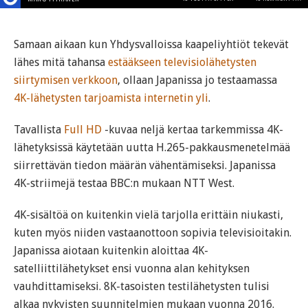
Samaan aikaan kun Yhdysvalloissa kaapeliyhtiöt tekevät
lähes mitä tahansa
estääkseen televisiolähetysten
siirtymisen verkkoon
, ollaan Japanissa jo testaamassa
4K-lähetysten tarjoamista internetin yli
.
Tavallista
Full HD
-kuvaa neljä kertaa tarkemmissa 4K-
lähetyksissä käytetään uutta H.265-pakkausmenetelmää
siirrettävän tiedon määrän vähentämiseksi. Japanissa
4K-striimejä testaa BBC:n mukaan NTT West.
4K-sisältöä on kuitenkin vielä tarjolla erittäin niukasti,
kuten myös niiden vastaanottoon sopivia televisioitakin.
Japanissa aiotaan kuitenkin aloittaa 4K-
satelliittilähetykset ensi vuonna alan kehityksen
vauhdittamiseksi. 8K-tasoisten testilähetysten tulisi
alkaa nykyisten suunnitelmien mukaan vuonna 2016.