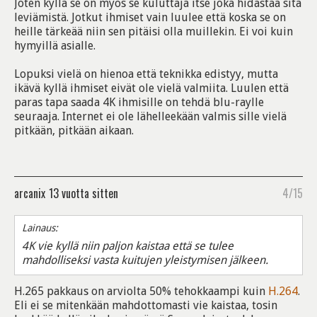
Joten kyllä se on myös se kuluttaja itse joka hidastaa sitä
leviämistä. Jotkut ihmiset vain luulee että koska se on
heille tärkeää niin sen pitäisi olla muillekin. Ei voi kuin
hymyillä asialle.
Lopuksi vielä on hienoa että teknikka edistyy, mutta
ikävä kyllä ihmiset eivät ole vielä valmiita. Luulen että
paras tapa saada 4K ihmisille on tehdä blu-raylle
seuraaja. Internet ei ole lähelleekään valmis sille vielä
pitkään, pitkään aikaan.
arcanix
13 vuotta sitten
4/15
Lainaus:
4K vie kyllä niin paljon kaistaa että se tulee
mahdolliseksi vasta kuitujen yleistymisen jälkeen.
H.265 pakkaus on arviolta 50% tehokkaampi kuin
H.264
.
Eli ei se mitenkään mahdottomasti vie kaistaa, tosin