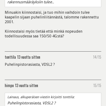
rakennusmääräyksiin tulee..
Minuakin kiinnostaisi, ja tuo mihin vaihdoin tulee
kaapelin sijaan puhelinliitännästä, talomme rakennettu
2001.
Kiinnostaisi myös tietää että minkä nopeuden
todellisuudessa saa 150/50 4G:stä?
tonttila
13 vuotta sitten
14/15
Puhelinpistorasiasta, VDSL2 ?
himpo
13 vuotta sitten
15/15
Lainaus, alkuperäisen viestin kirjoitti tonttila:
Puhelinpistorasiasta, VDSL2 ?