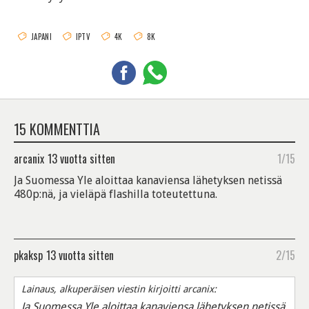
JAPANI
IPTV
4K
8K
15 KOMMENTTIA
arcanix
13 vuotta sitten
1/15
Ja Suomessa Yle aloittaa kanaviensa lähetyksen netissä
480p:nä, ja vieläpä flashilla toteutettuna.
pkaksp
13 vuotta sitten
2/15
Lainaus, alkuperäisen viestin kirjoitti arcanix:
Ja Suomessa Yle aloittaa kanaviensa lähetyksen netissä