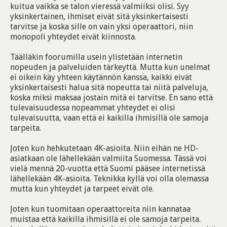
kuitua vaikka se talon vieressä valmiiksi olisi. Syy
yksinkertainen, ihmiset eivät sitä yksinkertaisesti
tarvitse ja koska sille on vain yksi operaattori, niin
monopoli yhteydet eivät kiinnosta.
Täälläkin foorumilla usein ylistetään internetin
nopeuden ja palveluiden tärkeyttä. Mutta kun unelmat
ei oikein käy yhteen käytännön kanssa, kaikki eivät
yksinkertaisesti halua sitä nopeutta tai niitä palveluja,
koska miksi maksaa jostain mitä ei tarvitse. En sano että
tulevaisuudessa nopeammat yhteydet ei olisi
tulevaisuutta, vaan että ei kaikilla ihmisillä ole samoja
tarpeita.
Joten kun hehkutetaan 4K-asioita. Niin eihän ne HD-
asiatkaan ole lähellekään valmiita Suomessa. Tässä voi
vielä mennä 20-vuotta että Suomi pääsee internetissä
lähellekään 4K-asioita. Teknikka kyllä voi olla olemassa
mutta kun yhteydet ja tarpeet eivät ole.
Joten kun tuomitaan operaattoreita niin kannataa
muistaa että kaikilla ihmisillä ei ole samoja tarpeita.