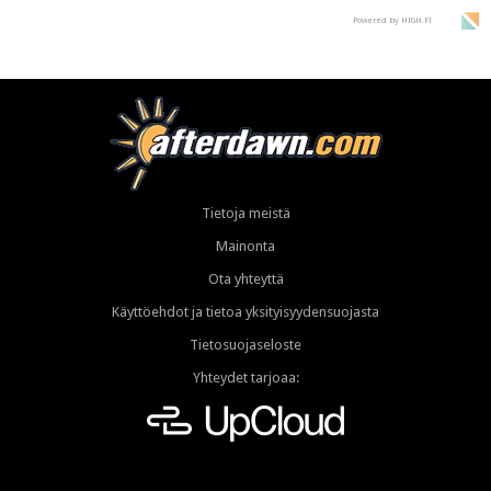
Powered by HIGH.FI
Tietoja meistä
Mainonta
Ota yhteyttä
Käyttöehdot ja tietoa yksityisyydensuojasta
Tietosuojaseloste
Yhteydet tarjoaa: