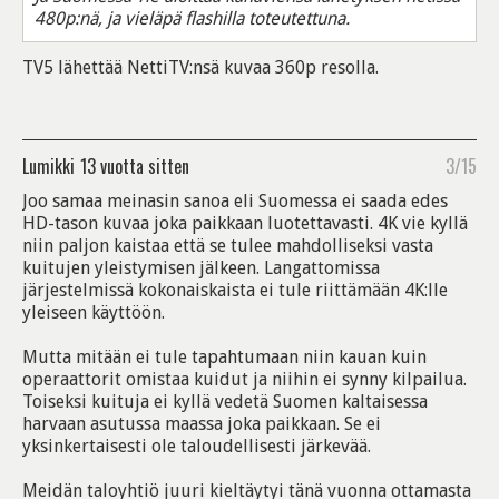
480p:nä, ja vieläpä flashilla toteutettuna.
TV5 lähettää NettiTV:nsä kuvaa 360p resolla.
Lumikki
13 vuotta sitten
3/15
Joo samaa meinasin sanoa eli Suomessa ei saada edes
HD-tason kuvaa joka paikkaan luotettavasti. 4K vie kyllä
niin paljon kaistaa että se tulee mahdolliseksi vasta
kuitujen yleistymisen jälkeen. Langattomissa
järjestelmissä kokonaiskaista ei tule riittämään 4K:lle
yleiseen käyttöön.
Mutta mitään ei tule tapahtumaan niin kauan kuin
operaattorit omistaa kuidut ja niihin ei synny kilpailua.
Toiseksi kuituja ei kyllä vedetä Suomen kaltaisessa
harvaan asutussa maassa joka paikkaan. Se ei
yksinkertaisesti ole taloudellisesti järkevää.
Meidän taloyhtiö juuri kieltäytyi tänä vuonna ottamasta